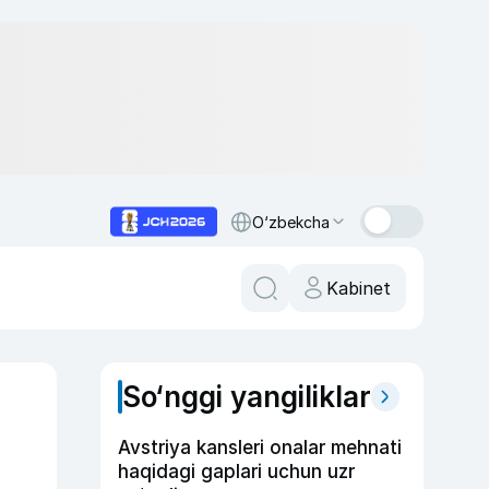
O‘zbekcha
Kabinet
So‘nggi yangiliklar
Avstriya kansleri onalar mehnati
haqidagi gaplari uchun uzr