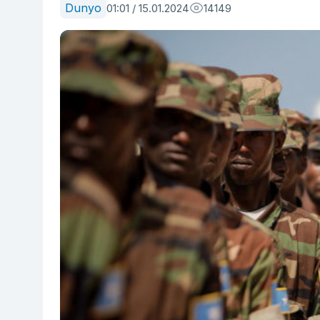
Dunyo
01:01 / 15.01.2024
14149