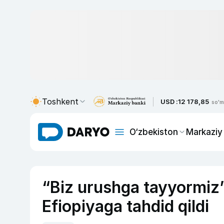
Toshkent
USD :
12 178,85
so'm
O‘zbekiston
Markaziy
“Biz urushga tayyormiz”
Efiopiyaga tahdid qildi