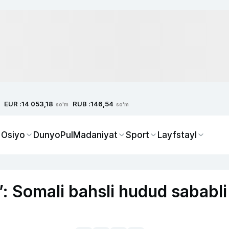
EUR :
RUB :
14 053,18
146,54
so'm
so'm
 Osiyo
Dunyo
Pul
Madaniyat
Sport
Layfstayl
: Somali bahsli hudud sababli