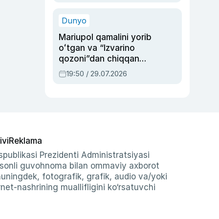
qolgan voqea
Dunyo
Mariupol qamalini yorib
oʻtgan va “Izvarino
qozoni”dan chiqqan
qahramon — Ukraina
19:50 / 29.07.2026
armiyasi bosh
qoʻmondoni Drapatiy
haqida
ivi
Reklama
publikasi Prezidenti Administratsiyasi
-sonli guvohnoma bilan ommaviy axborot
shuningdek, fotografik, grafik, audio va/yoki
et-nashrining muallifligini ko‘rsatuvchi