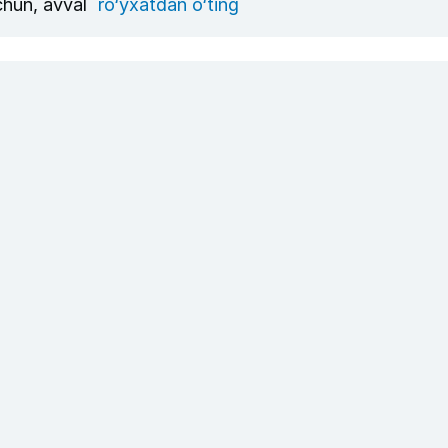
uchun, avval
ro‘yxatdan o‘ting