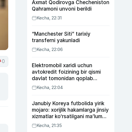
Axmat Qodirovga Checheniston
Qahramoni unvoni berildi
Kecha, 22:31
“Manchester Siti” tarixiy
transferni yakunladi
Kecha, 22:06
0
Elektromobil xaridi uchun
avtokredit foizining bir qismi
davlat tomonidan qoplab
berilishi mumkin
Kecha, 22:04
Janubiy Koreya futbolida yirik
mojaro: xorijlik hakamlarga jinsiy
xizmatlar ko‘rsatilgani ma’lum
qilindi
Kecha, 21:35