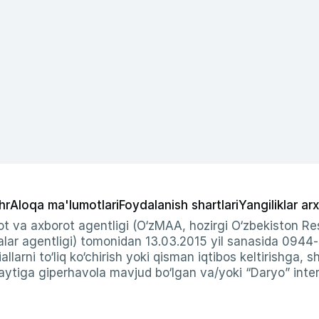
hr
Aloqa ma'lumotlari
Foydalanish shartlari
Yangiliklar arx
t va axborot agentligi (O‘zMAA, hozirgi O‘zbekiston Res
ar agentligi) tomonidan 13.03.2015 yil sanasida 0944
allarni to‘liq ko‘chirish yoki qisman iqtibos keltirishga, 
ytiga giperhavola mavjud bo‘lgan va/yoki “Daryo” intern