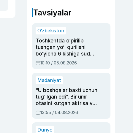
Tavsiyalar
O‘zbekiston
Toshkentda o‘pirilib
tushgan yo‘l qurilishi
bo‘yicha 6 kishiga sud
hukmi o‘qildi
10:10 / 05.08.2026
Madaniyat
“U boshqalar baxti uchun
tug‘ilgan edi”. Bir umr
otasini kutgan aktrisa va
dublyaj ustasi Rimma
13:55 / 04.08.2026
Ahmedovaning
sinovlarga to‘la hayoti
Dunyo