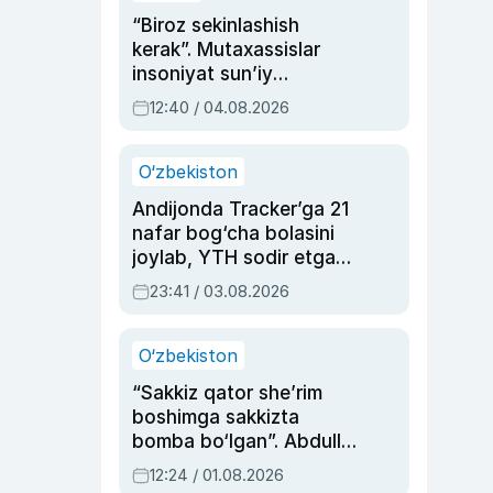
“Biroz sekinlashish
kerak”. Mutaxassislar
insoniyat sun’iy
intellektni boshqara
12:40 / 04.08.2026
olmay qolishidan xavotir
bildirdi
O‘zbekiston
Andijonda Tracker’ga 21
nafar bog‘cha bolasini
joylab, YTH sodir etgan
ayolga sud hukmi o‘qildi
23:41 / 03.08.2026
O‘zbekiston
“Sakkiz qator she’rim
boshimga sakkizta
bomba bo‘lgan”. Abdulla
Oripovni siyosiy
12:24 / 01.08.2026
ayblovlardan asrab