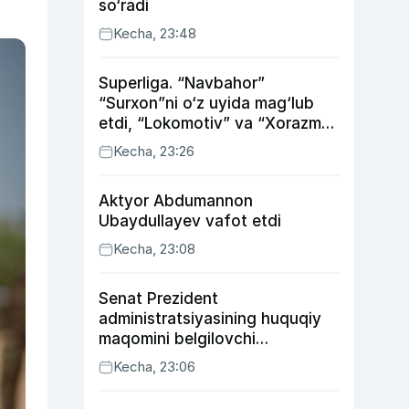
so‘radi
Kecha, 23:48
Superliga. “Navbahor”
“Surxon”ni o‘z uyida mag‘lub
etdi, “Lokomotiv” va “Xorazm”
uyda g‘alaba qozondi
Kecha, 23:26
Aktyor Abdu­mannon
Ubaydullayev vafot etdi
Kecha, 23:08
Senat Prezident
administratsiyasining huquqiy
maqomini belgilovchi
konstitutsiyaviy qonunni
Kecha, 23:06
ma’qulladi