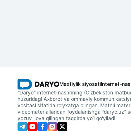
Maxfiylik siyosati
Internet-nas
“Daryo” internet-nashrining (O‘zbekiston matbuo
huzuridagi Axborot va ommaviy kommunikatsiyal
vositasi sifatida ro‘yxatga olingan. Matnli materi
videomateriallaridan foydalanishga “daryo.uz” sa
yozuv ilova qilingan taqdirda yo‘l qo‘yiladi.