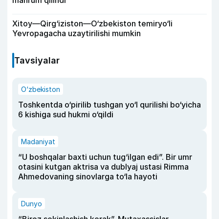
Xitoy—Qirg‘iziston—O‘zbekiston temiryo‘li
Yevropagacha uzaytirilishi mumkin
Tavsiyalar
O‘zbekiston
Toshkentda o‘pirilib tushgan yo‘l qurilishi bo‘yicha
6 kishiga sud hukmi o‘qildi
Madaniyat
“U boshqalar baxti uchun tug‘ilgan edi”. Bir umr
otasini kutgan aktrisa va dublyaj ustasi Rimma
Ahmedovaning sinovlarga to‘la hayoti
Dunyo
“Biroz sekinlashish kerak”. Mutaxassislar