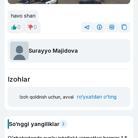
havo shari
0
0
Surayyo Majidova
Izohlar
ro‘yxatdan o‘ting
Izoh qoldirish uchun, avval
So‘nggi yangiliklar
Oʻzbekistonda sunʼiy intellekt xizmatlari hajmini 1,5