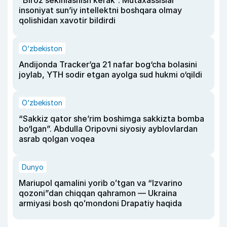
insoniyat sun’iy intellektni boshqara olmay
qolishidan xavotir bildirdi
O‘zbekiston
Andijonda Tracker’ga 21 nafar bog‘cha bolasini
joylab, YTH sodir etgan ayolga sud hukmi o‘qildi
O‘zbekiston
“Sakkiz qator she’rim boshimga sakkizta bomba
bo‘lgan”. Abdulla Oripovni siyosiy ayblovlardan
asrab qolgan voqea
Dunyo
Mariupol qamalini yorib oʻtgan va “Izvarino
qozoni”dan chiqqan qahramon — Ukraina
armiyasi bosh qoʻmondoni Drapatiy haqida