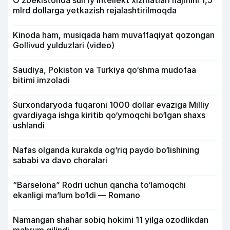
mlrd dollarga yetkazish rejalashtirilmoqda
Kinoda ham, musiqada ham muvaffaqiyat qozongan
Gollivud yulduzlari (video)
Saudiya, Pokiston va Turkiya qo‘shma mudofaa
bitimi imzoladi
Surxondaryoda fuqaroni 1000 dollar evaziga Milliy
gvardiyaga ishga kiritib qo‘ymoqchi bo‘lgan shaxs
ushlandi
Nafas olganda kurakda og‘riq paydo bo‘lishining
sababi va davo choralari
“Barselona” Rodri uchun qancha to‘lamoqchi
ekanligi ma’lum bo‘ldi — Romano
Namangan shahar sobiq hokimi 11 yilga ozodlikdan
mahrum qilindi