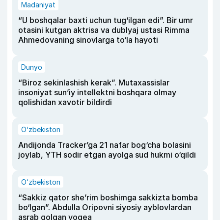
Madaniyat
“U boshqalar baxti uchun tug‘ilgan edi”. Bir umr
otasini kutgan aktrisa va dublyaj ustasi Rimma
Ahmedovaning sinovlarga to‘la hayoti
Dunyo
“Biroz sekinlashish kerak”. Mutaxassislar
insoniyat sun’iy intellektni boshqara olmay
qolishidan xavotir bildirdi
O‘zbekiston
Andijonda Tracker’ga 21 nafar bog‘cha bolasini
joylab, YTH sodir etgan ayolga sud hukmi o‘qildi
O‘zbekiston
“Sakkiz qator she’rim boshimga sakkizta bomba
bo‘lgan”. Abdulla Oripovni siyosiy ayblovlardan
asrab qolgan voqea