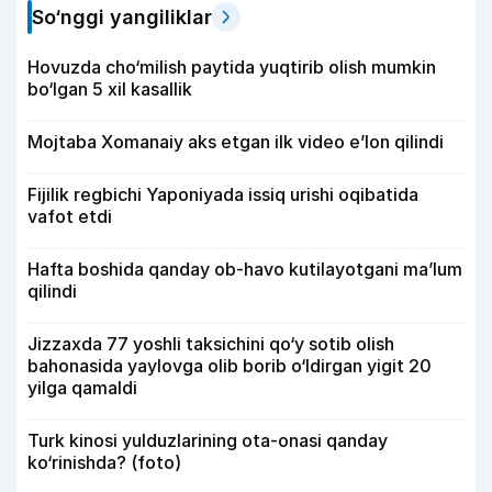
So‘nggi yangiliklar
Hovuzda cho‘milish paytida yuqtirib olish mumkin
bo‘lgan 5 xil kasallik
Mojtaba Xomanaiy aks etgan ilk video e’lon qilindi
Fijilik regbichi Yaponiyada issiq urishi oqibatida
vafot etdi
Hafta boshida qanday ob-havo kutilayotgani ma’lum
qilindi
Jizzaxda 77 yoshli taksichini qo‘y sotib olish
bahonasida yaylovga olib borib o‘ldirgan yigit 20
yilga qamaldi
Turk kinosi yulduzlarining ota-onasi qanday
ko‘rinishda? (foto)