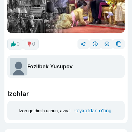
0
0
Fozilbek Yusupov
Izohlar
ro‘yxatdan o‘ting
Izoh qoldirish uchun, avval