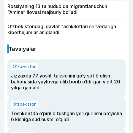
Rossiyaning 13 ta hududida migrantlar uchun
“Amina” ilovasi majburiy bo‘ladi
O‘zbekistondagi davlat tashkilotlari serverlariga
kiberhujumlar aniqlandi
Tavsiyalar
O‘zbekiston
Jizzaxda 77 yoshli taksichini qo‘y sotib olish
bahonasida yaylovga olib borib o‘ldirgan yigit 20
yilga qamaldi
O‘zbekiston
Toshkentda o‘pirilib tushgan yo‘l qurilishi bo‘yicha
6 kishiga sud hukmi o‘qildi