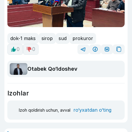
dok-1 maks
sirop
sud
prokuror
0
0
Otabek Qo‘ldoshev
Izohlar
ro‘yxatdan o‘ting
Izoh qoldirish uchun, avval