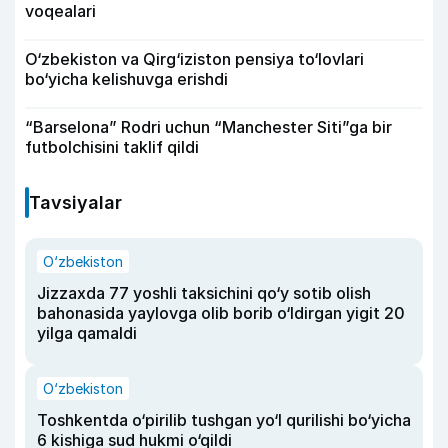
voqealari
O‘zbekiston va Qirg‘iziston pensiya to‘lovlari
bo‘yicha kelishuvga erishdi
“Barselona” Rodri uchun “Manchester Siti”ga bir
futbolchisini taklif qildi
Tavsiyalar
O‘zbekiston
Jizzaxda 77 yoshli taksichini qo‘y sotib olish
bahonasida yaylovga olib borib o‘ldirgan yigit 20
yilga qamaldi
O‘zbekiston
Toshkentda o‘pirilib tushgan yo‘l qurilishi bo‘yicha
6 kishiga sud hukmi o‘qildi