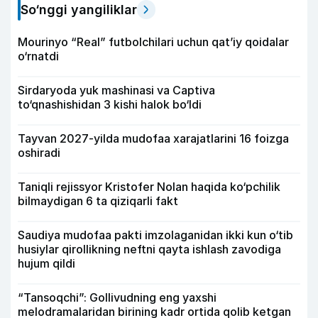
So‘nggi yangiliklar
Mourinyo “Real” futbolchilari uchun qat’iy qoidalar
o‘rnatdi
Sirdaryoda yuk mashinasi va Captiva
to‘qnashishidan 3 kishi halok bo‘ldi
Tayvan 2027-yilda mudofaa xarajatlarini 16 foizga
oshiradi
Taniqli rejissyor Kristofer Nolan haqida ko‘pchilik
bilmaydigan 6 ta qiziqarli fakt
Saudiya mudofaa pakti imzolaganidan ikki kun o‘tib
husiylar qirollikning neftni qayta ishlash zavodiga
hujum qildi
“Tansoqchi”: Gollivudning eng yaxshi
melodramalaridan birining kadr ortida qolib ketgan