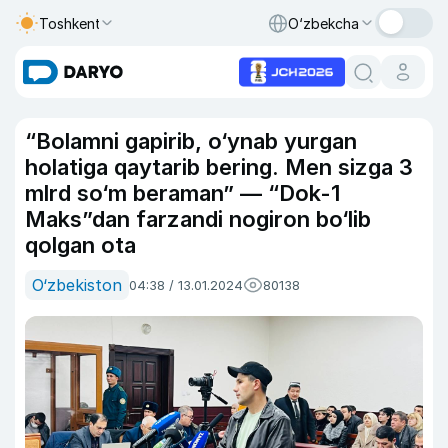
Toshkent
O‘zbekcha
“Bolamni gapirib, o‘ynab yurgan
holatiga qaytarib bering. Men sizga 3
mlrd so‘m beraman” — “Dok-1
Maks”dan farzandi nogiron bo‘lib
qolgan ota
O‘zbekiston
04:38 / 13.01.2024
80138