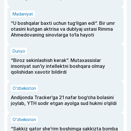
Madaniyat
“U boshqalar baxti uchun tug‘ilgan edi”. Bir umr
otasini kutgan aktrisa va dublyaj ustasi Rimma
Ahmedovaning sinovlarga to‘la hayoti
Dunyo
“Biroz sekinlashish kerak”. Mutaxassislar
insoniyat sun’iy intellektni boshqara olmay
qolishidan xavotir bildirdi
O‘zbekiston
Andijonda Tracker’ga 21 nafar bog‘cha bolasini
joylab, YTH sodir etgan ayolga sud hukmi o‘qildi
O‘zbekiston
“Sakkiz qator she’rim boshimga sakkizta bomba