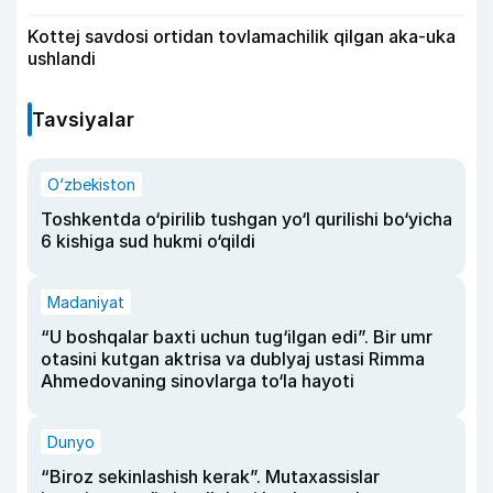
Kottej savdosi ortidan tovlamachilik qilgan aka-uka
ushlandi
Tavsiyalar
O‘zbekiston
Toshkentda o‘pirilib tushgan yo‘l qurilishi bo‘yicha
6 kishiga sud hukmi o‘qildi
Madaniyat
“U boshqalar baxti uchun tug‘ilgan edi”. Bir umr
otasini kutgan aktrisa va dublyaj ustasi Rimma
Ahmedovaning sinovlarga to‘la hayoti
Dunyo
“Biroz sekinlashish kerak”. Mutaxassislar