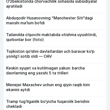
O‘zbekistonda chorvachilik sohasida subsidiyalar
ajratiladi
Abduqodir Husanovning “Manchester Siti”dagi
maoshi ma’lum bo‘ldi
Tailandda o‘quvchi maktabda otishma uyushtirdi,
qurbonlar bor (foto)
Tojikiston qo‘shni davlatlardan uch baravar ko‘p
yonilg‘i sotib oldi — OAV
Keskin syujet va kutilmagan yakun: barcha
davrlarning eng yaxshi 5 ta trilleri
Menejer Maxachev uchun eng qiyin raqib kim
ekanini aytdi
Tramp tug‘ilganlik bo‘yicha fuqarolik berishni
chekladi