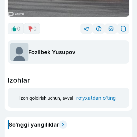
0
0
Fozilbek Yusupov
Izohlar
ro‘yxatdan o‘ting
Izoh qoldirish uchun, avval
So‘nggi yangiliklar