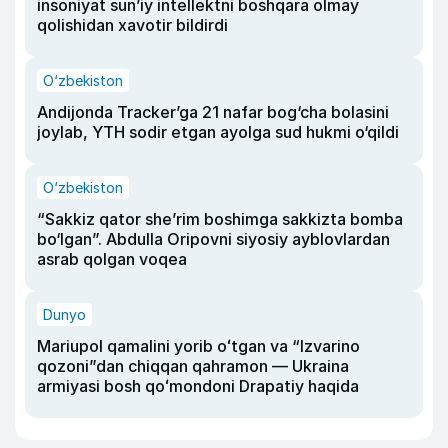
insoniyat sun’iy intellektni boshqara olmay
qolishidan xavotir bildirdi
O‘zbekiston
Andijonda Tracker’ga 21 nafar bog‘cha bolasini
joylab, YTH sodir etgan ayolga sud hukmi o‘qildi
O‘zbekiston
“Sakkiz qator she’rim boshimga sakkizta bomba
bo‘lgan”. Abdulla Oripovni siyosiy ayblovlardan
asrab qolgan voqea
Dunyo
Mariupol qamalini yorib oʻtgan va “Izvarino
qozoni”dan chiqqan qahramon — Ukraina
armiyasi bosh qoʻmondoni Drapatiy haqida