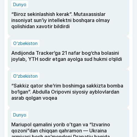
Dunyo
“Biroz sekinlashish kerak”. Mutaxassislar
insoniyat sun’iy intellektni boshqara olmay
qolishidan xavotir bildirdi
O‘zbekiston
Andijonda Tracker’ga 21 nafar bog‘cha bolasini
joylab, YTH sodir etgan ayolga sud hukmi o‘qildi
O‘zbekiston
“Sakkiz qator she’rim boshimga sakkizta bomba
bo‘lgan”. Abdulla Oripovni siyosiy ayblovlardan
asrab qolgan voqea
Dunyo
Mariupol qamalini yorib oʻtgan va “Izvarino
qozoni”dan chiqqan qahramon — Ukraina
armiyasi bosh qoʻmondoni Drapatiy haqida