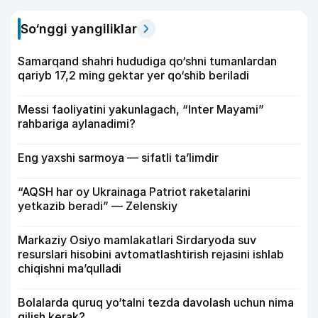
So‘nggi yangiliklar
Samarqand shahri hududiga qo‘shni tumanlardan
qariyb 17,2 ming gektar yer qo‘shib beriladi
Messi faoliyatini yakunlagach, “Inter Mayami”
rahbariga aylanadimi?
Eng yaxshi sarmoya — sifatli ta’limdir
“AQSH har oy Ukrainaga Patriot raketalarini
yetkazib beradi” — Zelenskiy
Markaziy Osiyo mamlakatlari Sirdaryoda suv
resurslari hisobini avtomatlashtirish rejasini ishlab
chiqishni ma’qulladi
Bolalarda quruq yo‘talni tezda davolash uchun nima
qilish kerak?