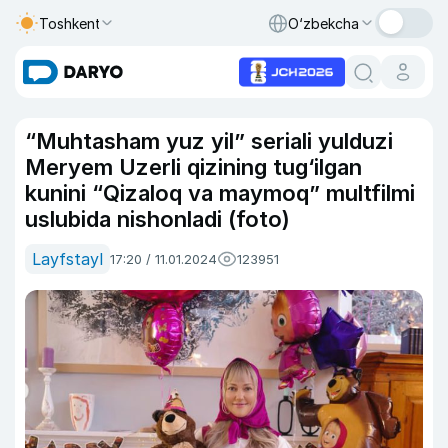
Toshkent
O‘zbekcha
“Muhtasham yuz yil” seriali yulduzi
Meryem Uzerli qizining tug‘ilgan
kunini “Qizaloq va maymoq” multfilmi
uslubida nishonladi (foto)
Layfstayl
17:20 / 11.01.2024
123951