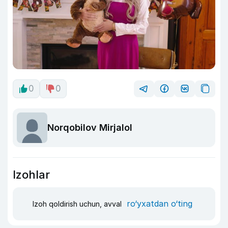
0
0
Norqobilov Mirjalol
Izohlar
ro‘yxatdan o‘ting
Izoh qoldirish uchun, avval