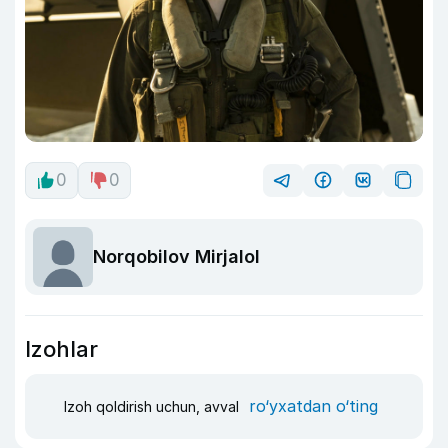
0
0
Norqobilov Mirjalol
Izohlar
ro‘yxatdan o‘ting
Izoh qoldirish uchun, avval