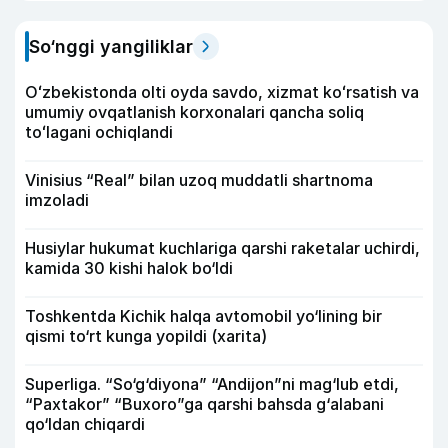
So‘nggi yangiliklar
Oʻzbekistonda olti oyda savdo, xizmat koʻrsatish va
umumiy ovqatlanish korxonalari qancha soliq
toʻlagani ochiqlandi
Vinisius “Real” bilan uzoq muddatli shartnoma
imzoladi
Husiylar hukumat kuchlariga qarshi raketalar uchirdi,
kamida 30 kishi halok bo‘ldi
Toshkentda Kichik halqa avtomobil yo‘lining bir
qismi to‘rt kunga yopildi (xarita)
Superliga. “So‘g‘diyona” “Andijon”ni mag‘lub etdi,
“Paxtakor” “Buxoro”ga qarshi bahsda g‘alabani
qo‘ldan chiqardi