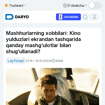
Toshkent
O‘zbekcha
Mashhurlarning xobbilari: Kino
yulduzlari ekrandan tashqarida
qanday mashg‘ulotlar bilan
shug‘ullanadi?
Layfstayl
21:10 / 10.01.2024
9208