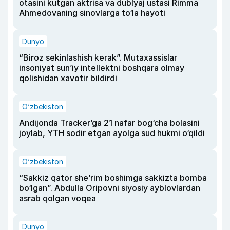
otasini kutgan aktrisa va dublyaj ustasi Rimma
Ahmedovaning sinovlarga to‘la hayoti
Dunyo
“Biroz sekinlashish kerak”. Mutaxassislar
insoniyat sun’iy intellektni boshqara olmay
qolishidan xavotir bildirdi
O‘zbekiston
Andijonda Tracker’ga 21 nafar bog‘cha bolasini
joylab, YTH sodir etgan ayolga sud hukmi o‘qildi
O‘zbekiston
“Sakkiz qator she’rim boshimga sakkizta bomba
bo‘lgan”. Abdulla Oripovni siyosiy ayblovlardan
asrab qolgan voqea
Dunyo