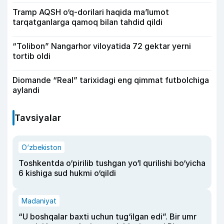
Tramp AQSH o‘q-dorilari haqida ma’lumot
tarqatganlarga qamoq bilan tahdid qildi
“Tolibon” Nangarhor viloyatida 72 gektar yerni
tortib oldi
Diomande “Real” tarixidagi eng qimmat futbolchiga
aylandi
Tavsiyalar
O‘zbekiston
Toshkentda o‘pirilib tushgan yo‘l qurilishi bo‘yicha
6 kishiga sud hukmi o‘qildi
Madaniyat
“U boshqalar baxti uchun tug‘ilgan edi”. Bir umr