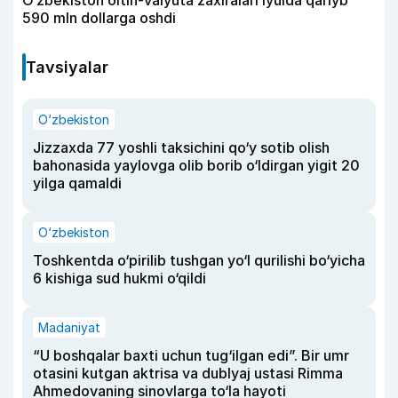
O‘zbekiston oltin-valyuta zaxiralari iyulda qariyb
590 mln dollarga oshdi
Tavsiyalar
O‘zbekiston
Jizzaxda 77 yoshli taksichini qo‘y sotib olish
bahonasida yaylovga olib borib o‘ldirgan yigit 20
yilga qamaldi
O‘zbekiston
Toshkentda o‘pirilib tushgan yo‘l qurilishi bo‘yicha
6 kishiga sud hukmi o‘qildi
Madaniyat
“U boshqalar baxti uchun tug‘ilgan edi”. Bir umr
otasini kutgan aktrisa va dublyaj ustasi Rimma
Ahmedovaning sinovlarga to‘la hayoti