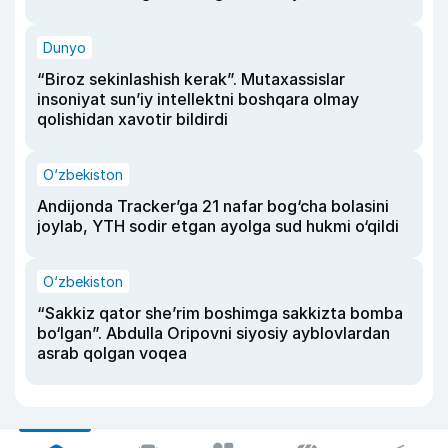
Dunyo
“Biroz sekinlashish kerak”. Mutaxassislar
insoniyat sun’iy intellektni boshqara olmay
qolishidan xavotir bildirdi
O‘zbekiston
Andijonda Tracker’ga 21 nafar bog‘cha bolasini
joylab, YTH sodir etgan ayolga sud hukmi o‘qildi
O‘zbekiston
“Sakkiz qator she’rim boshimga sakkizta bomba
bo‘lgan”. Abdulla Oripovni siyosiy ayblovlardan
asrab qolgan voqea