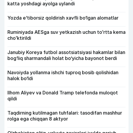
katta yoshdagi ayolga uylandi
Yozda e’tiborsiz qoldirish xavfli bo‘lgan alomatlar
Ruminiyada AESga suv yetkazish uchun toʻrtta kema
choʻktirildi
Janubiy Koreya futbol assotsiatsiyasi hakamlar bilan
bog‘liq sharmandali holat bo‘yicha bayonot berdi
Navoiyda yollanma ishchi tuproq bosib qolishidan
halok bo‘ldi
Ilhom Aliyev va Donald Tramp telefonda muloqot
qildi
Taqdirning kutilmagan tuhfalari: tasodifan mashhur
rolga ega chiqqan 8 aktyor