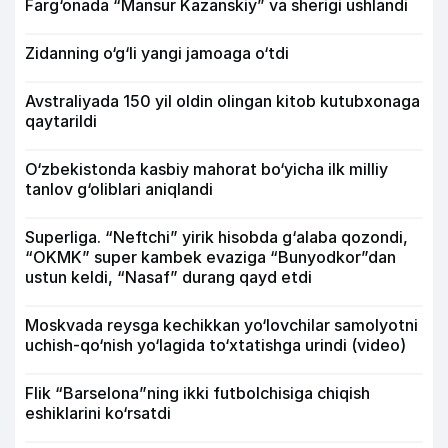
Farg‘onada “Mansur Kazanskiy” va sherigi ushlandi
Zidanning o‘g‘li yangi jamoaga o‘tdi
Avstraliyada 150 yil oldin olingan kitob kutubxonaga
qaytarildi
O‘zbekistonda kasbiy mahorat bo‘yicha ilk milliy
tanlov g‘oliblari aniqlandi
Superliga. “Neftchi” yirik hisobda g‘alaba qozondi,
“OKMK” super kambek evaziga “Bunyodkor”dan
ustun keldi, “Nasaf” durang qayd etdi
Moskvada reysga kechikkan yo‘lovchilar samolyotni
uchish-qo‘nish yo‘lagida to‘xtatishga urindi (video)
Flik “Barselona”ning ikki futbolchisiga chiqish
eshiklarini ko‘rsatdi