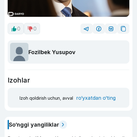
0
0
Fozilbek Yusupov
Izohlar
ro‘yxatdan o‘ting
Izoh qoldirish uchun, avval
So‘nggi yangiliklar