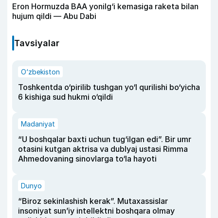
Eron Hormuzda BAA yonilg‘i kemasiga raketa bilan
hujum qildi — Abu Dabi
Tavsiyalar
O‘zbekiston
Toshkentda o‘pirilib tushgan yo‘l qurilishi bo‘yicha
6 kishiga sud hukmi o‘qildi
Madaniyat
“U boshqalar baxti uchun tug‘ilgan edi”. Bir umr
otasini kutgan aktrisa va dublyaj ustasi Rimma
Ahmedovaning sinovlarga to‘la hayoti
Dunyo
“Biroz sekinlashish kerak”. Mutaxassislar
insoniyat sun’iy intellektni boshqara olmay