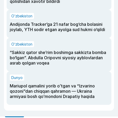
qolishidan xavotir bildirdi
O‘zbekiston
Andijonda Tracker’ga 21 nafar bog‘cha bolasini
joylab, YTH sodir etgan ayolga sud hukmi o‘qildi
O‘zbekiston
“Sakkiz qator she’rim boshimga sakkizta bomba
bo‘lgan”. Abdulla Oripovni siyosiy ayblovlardan
asrab qolgan voqea
Dunyo
Mariupol qamalini yorib oʻtgan va “Izvarino
qozoni”dan chiqqan qahramon — Ukraina
armiyasi bosh qoʻmondoni Drapatiy haqida