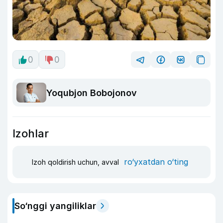
0
0
Yoqubjon Bobojonov
Izohlar
ro‘yxatdan o‘ting
Izoh qoldirish uchun, avval
So‘nggi yangiliklar