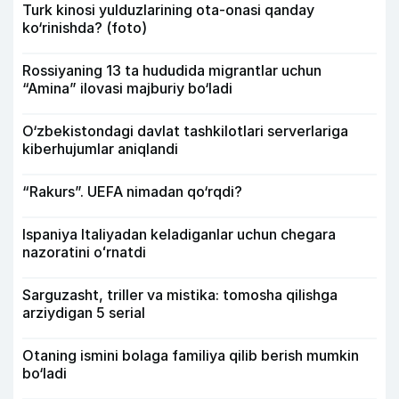
Turk kinosi yulduzlarining ota-onasi qanday
ko‘rinishda? (foto)
Rossiyaning 13 ta hududida migrantlar uchun
“Amina” ilovasi majburiy bo‘ladi
O‘zbekistondagi davlat tashkilotlari serverlariga
kiberhujumlar aniqlandi
“Rakurs”. UEFA nimadan qo‘rqdi?
Ispaniya Italiyadan keladiganlar uchun chegara
nazoratini oʻrnatdi
Sarguzasht, triller va mistika: tomosha qilishga
arziydigan 5 serial
Otaning ismini bolaga familiya qilib berish mumkin
bo‘ladi