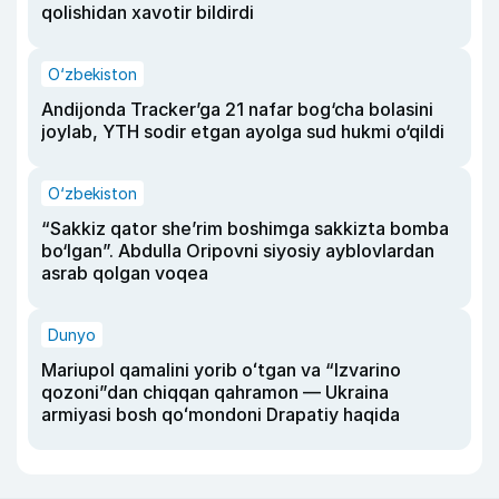
qolishidan xavotir bildirdi
O‘zbekiston
Andijonda Tracker’ga 21 nafar bog‘cha bolasini
joylab, YTH sodir etgan ayolga sud hukmi o‘qildi
O‘zbekiston
“Sakkiz qator she’rim boshimga sakkizta bomba
bo‘lgan”. Abdulla Oripovni siyosiy ayblovlardan
asrab qolgan voqea
Dunyo
Mariupol qamalini yorib oʻtgan va “Izvarino
qozoni”dan chiqqan qahramon — Ukraina
armiyasi bosh qoʻmondoni Drapatiy haqida