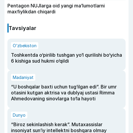
Pentagon NUJlarga oid yangi maʼlumotlarni
maxfiylikdan chiqardi
Tavsiyalar
O‘zbekiston
Toshkentda o‘pirilib tushgan yo‘l qurilishi bo‘yicha
6 kishiga sud hukmi o‘qildi
Madaniyat
“U boshqalar baxti uchun tug‘ilgan edi”. Bir umr
otasini kutgan aktrisa va dublyaj ustasi Rimma
Ahmedovaning sinovlarga to‘la hayoti
Dunyo
“Biroz sekinlashish kerak”. Mutaxassislar
insoniyat sun’iy intellektni boshqara olmay