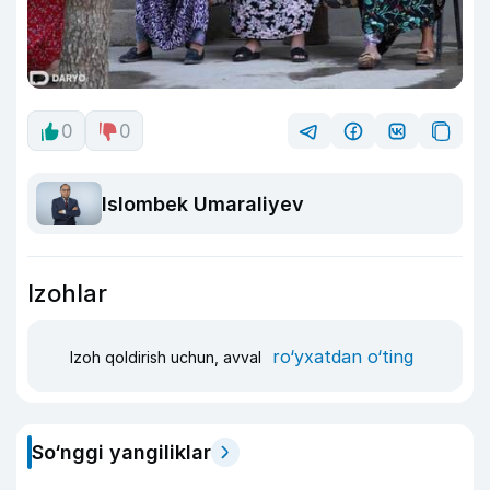
0
0
Islombek Umaraliyev
Izohlar
ro‘yxatdan o‘ting
Izoh qoldirish uchun, avval
So‘nggi yangiliklar