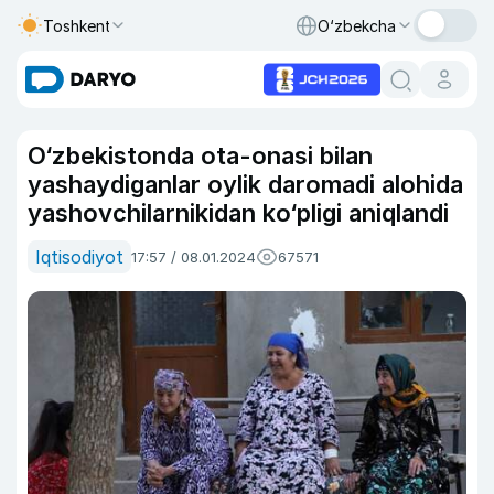
Toshkent
O‘zbekcha
O‘zbekistonda ota-onasi bilan
yashaydiganlar oylik daromadi alohida
yashovchilarnikidan ko‘pligi aniqlandi
Iqtisodiyot
17:57 / 08.01.2024
67571