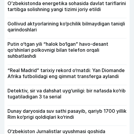
Oʻzbekistonda energetika sohasida davlat tariflarini
tartibga solishning yangi tizimi joriy etildi
Gollivud aktyorlarining ko‘pchilik bilmaydigan taniqli
qarindoshlari
Putin o‘tgan yili “halok bo‘lgan” havo-desant
qo‘shinlari polkovnigi bilan telefon orqali
suhbatlashdi
“Real Madrid” tarixiy rekord o‘rnatdi: Yan Diomande
Afrika futbolidagi eng qimmat transferga aylandi
Detektiv, sir va dahshat uyg‘unligi: bir nafasda ko‘rib
tugatiladigan 3 ta serial
Dunay daryosida suv sathi pasayib, qariyb 1700 yillik
Rim ko‘prigi qoldiqlari ko‘rindi
O‘zbekiston Jurnalistlar uyushmasi qoshida