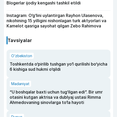
Blogerlar ijodiy kengashi tashkil etildi
Instagram: O‘g‘lini uylantirgan Rayhon Ulasenova,
nikohining 15 yilligini nishonlagan turk aktyorlari va
Kamelot qasriga sayohat qilgan Zebo Rahimova
Tavsiyalar
O‘zbekiston
Toshkentda o‘pirilib tushgan yo‘l qurilishi bo‘yicha
6 kishiga sud hukmi o‘qildi
Madaniyat
“U boshqalar baxti uchun tug‘ilgan edi”. Bir umr
otasini kutgan aktrisa va dublyaj ustasi Rimma
Ahmedovaning sinovlarga to‘la hayoti
Dunyo