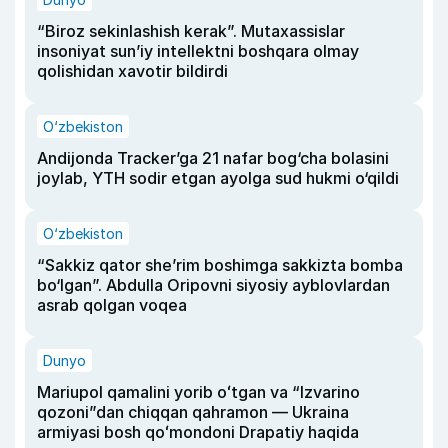
“Biroz sekinlashish kerak”. Mutaxassislar
insoniyat sun’iy intellektni boshqara olmay
qolishidan xavotir bildirdi
O‘zbekiston
Andijonda Tracker’ga 21 nafar bog‘cha bolasini
joylab, YTH sodir etgan ayolga sud hukmi o‘qildi
O‘zbekiston
“Sakkiz qator she’rim boshimga sakkizta bomba
bo‘lgan”. Abdulla Oripovni siyosiy ayblovlardan
asrab qolgan voqea
Dunyo
Mariupol qamalini yorib oʻtgan va “Izvarino
qozoni”dan chiqqan qahramon — Ukraina
armiyasi bosh qoʻmondoni Drapatiy haqida