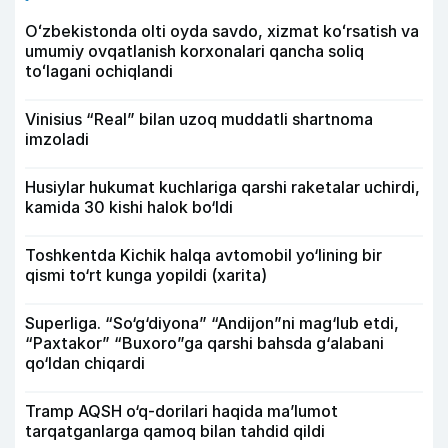
Oʻzbekistonda olti oyda savdo, xizmat koʻrsatish va
umumiy ovqatlanish korxonalari qancha soliq
toʻlagani ochiqlandi
Vinisius “Real” bilan uzoq muddatli shartnoma
imzoladi
Husiylar hukumat kuchlariga qarshi raketalar uchirdi,
kamida 30 kishi halok bo‘ldi
Toshkentda Kichik halqa avtomobil yo‘lining bir
qismi to‘rt kunga yopildi (xarita)
Superliga. “So‘g‘diyona” “Andijon”ni mag‘lub etdi,
“Paxtakor” “Buxoro”ga qarshi bahsda g‘alabani
qo‘ldan chiqardi
Tramp AQSH o‘q-dorilari haqida ma’lumot
tarqatganlarga qamoq bilan tahdid qildi