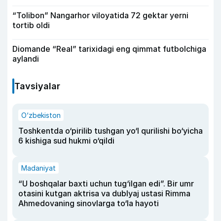
“Tolibon” Nangarhor viloyatida 72 gektar yerni
tortib oldi
Diomande “Real” tarixidagi eng qimmat futbolchiga
aylandi
Tavsiyalar
O‘zbekiston
Toshkentda o‘pirilib tushgan yo‘l qurilishi bo‘yicha
6 kishiga sud hukmi o‘qildi
Madaniyat
“U boshqalar baxti uchun tug‘ilgan edi”. Bir umr
otasini kutgan aktrisa va dublyaj ustasi Rimma
Ahmedovaning sinovlarga to‘la hayoti