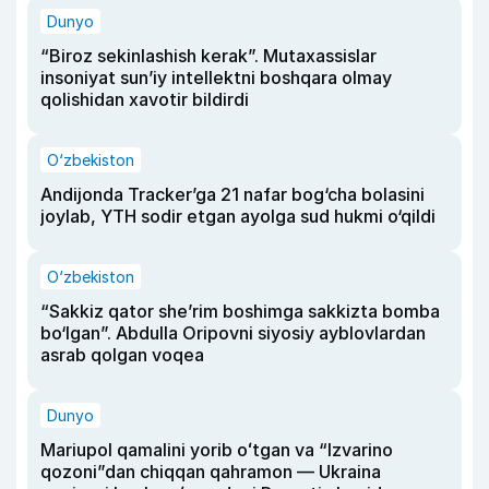
Dunyo
“Biroz sekinlashish kerak”. Mutaxassislar
insoniyat sun’iy intellektni boshqara olmay
qolishidan xavotir bildirdi
O‘zbekiston
Andijonda Tracker’ga 21 nafar bog‘cha bolasini
joylab, YTH sodir etgan ayolga sud hukmi o‘qildi
O‘zbekiston
“Sakkiz qator she’rim boshimga sakkizta bomba
bo‘lgan”. Abdulla Oripovni siyosiy ayblovlardan
asrab qolgan voqea
Dunyo
Mariupol qamalini yorib oʻtgan va “Izvarino
qozoni”dan chiqqan qahramon — Ukraina