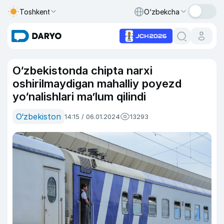
Toshkent
O‘zbekcha
O‘zbekistonda chipta narxi
oshirilmaydigan mahalliy poyezd
yo‘nalishlari ma’lum qilindi
O‘zbekiston
14:15 / 06.01.2024
13293