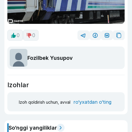
0
0
Fozilbek Yusupov
Izohlar
ro‘yxatdan o‘ting
Izoh qoldirish uchun, avval
So‘nggi yangiliklar