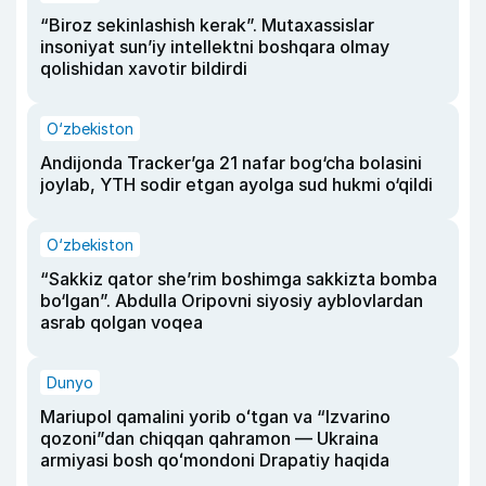
“Biroz sekinlashish kerak”. Mutaxassislar
insoniyat sun’iy intellektni boshqara olmay
qolishidan xavotir bildirdi
O‘zbekiston
Andijonda Tracker’ga 21 nafar bog‘cha bolasini
joylab, YTH sodir etgan ayolga sud hukmi o‘qildi
O‘zbekiston
“Sakkiz qator she’rim boshimga sakkizta bomba
bo‘lgan”. Abdulla Oripovni siyosiy ayblovlardan
asrab qolgan voqea
Dunyo
Mariupol qamalini yorib oʻtgan va “Izvarino
qozoni”dan chiqqan qahramon — Ukraina
armiyasi bosh qoʻmondoni Drapatiy haqida