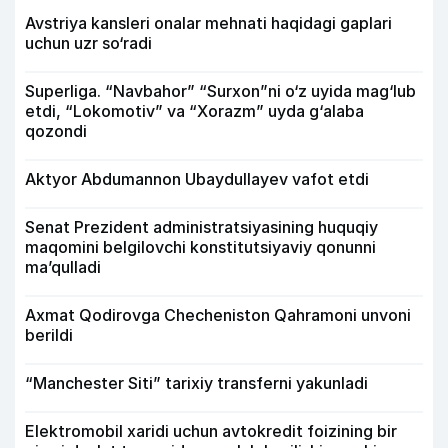
Avstriya kansleri onalar mehnati haqidagi gaplari
uchun uzr so‘radi
Superliga. “Navbahor” “Surxon”ni o‘z uyida mag‘lub
etdi, “Lokomotiv” va “Xorazm” uyda g‘alaba
qozondi
Aktyor Abdu­mannon Ubaydullayev vafot etdi
Senat Prezident administratsiyasining huquqiy
maqomini belgilovchi konstitutsiyaviy qonunni
ma’qulladi
Axmat Qodirovga Checheniston Qahramoni unvoni
berildi
“Manchester Siti” tarixiy transferni yakunladi
Elektromobil xaridi uchun avtokredit foizining bir