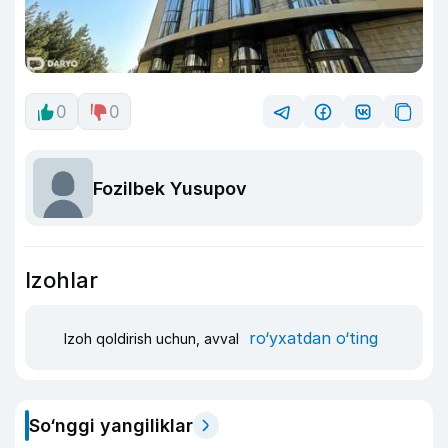
0
0
Fozilbek Yusupov
Izohlar
ro‘yxatdan o‘ting
Izoh qoldirish uchun, avval
So‘nggi yangiliklar