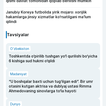
qismi davlat tomonidan qoplab berilishi mumkin
Janubiy Koreya futbolida yirik mojaro: xorijlik
hakamlarga jinsiy xizmatlar ko‘rsatilgani ma’lum
qilindi
Tavsiyalar
O‘zbekiston
Toshkentda o‘pirilib tushgan yo‘l qurilishi bo‘yicha
6 kishiga sud hukmi o‘qildi
Madaniyat
“U boshqalar baxti uchun tug‘ilgan edi”. Bir umr
otasini kutgan aktrisa va dublyaj ustasi Rimma
Ahmedovaning sinovlarga to‘la hayoti
Dunyo