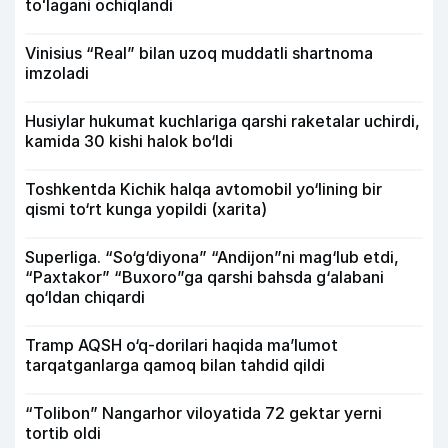
toʻlagani ochiqlandi
Vinisius “Real” bilan uzoq muddatli shartnoma
imzoladi
Husiylar hukumat kuchlariga qarshi raketalar uchirdi,
kamida 30 kishi halok bo‘ldi
Toshkentda Kichik halqa avtomobil yo‘lining bir
qismi to‘rt kunga yopildi (xarita)
Superliga. “So‘g‘diyona” “Andijon”ni mag‘lub etdi,
“Paxtakor” “Buxoro”ga qarshi bahsda g‘alabani
qo‘ldan chiqardi
Tramp AQSH o‘q-dorilari haqida ma’lumot
tarqatganlarga qamoq bilan tahdid qildi
“Tolibon” Nangarhor viloyatida 72 gektar yerni
tortib oldi