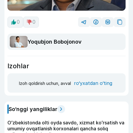
0
0
Yoqubjon Bobojonov
Izohlar
ro‘yxatdan o‘ting
Izoh qoldirish uchun, avval
So‘nggi yangiliklar
Oʻzbekistonda olti oyda savdo, xizmat koʻrsatish va
umumiy ovqatlanish korxonalari qancha soliq