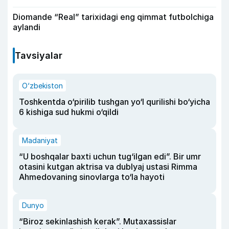
Diomande “Real” tarixidagi eng qimmat futbolchiga
aylandi
Tavsiyalar
O‘zbekiston
Toshkentda o‘pirilib tushgan yo‘l qurilishi bo‘yicha
6 kishiga sud hukmi o‘qildi
Madaniyat
“U boshqalar baxti uchun tug‘ilgan edi”. Bir umr
otasini kutgan aktrisa va dublyaj ustasi Rimma
Ahmedovaning sinovlarga to‘la hayoti
Dunyo
“Biroz sekinlashish kerak”. Mutaxassislar