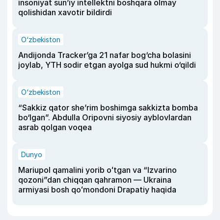
insoniyat sun’iy intellektni boshqara olmay
qolishidan xavotir bildirdi
O‘zbekiston
Andijonda Tracker’ga 21 nafar bog‘cha bolasini
joylab, YTH sodir etgan ayolga sud hukmi o‘qildi
O‘zbekiston
“Sakkiz qator she’rim boshimga sakkizta bomba
bo‘lgan”. Abdulla Oripovni siyosiy ayblovlardan
asrab qolgan voqea
Dunyo
Mariupol qamalini yorib oʻtgan va “Izvarino
qozoni”dan chiqqan qahramon — Ukraina
armiyasi bosh qoʻmondoni Drapatiy haqida