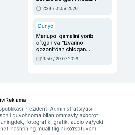
Oripovni siyosiy
12:24 / 01.08.2026
ayblovlardan asrab
qolgan voqea
Dunyo
Mariupol qamalini yorib
oʻtgan va “Izvarino
qozoni”dan chiqqan
qahramon — Ukraina
19:50 / 29.07.2026
armiyasi bosh
qoʻmondoni Drapatiy
haqida
ivi
Reklama
publikasi Prezidenti Administratsiyasi
-sonli guvohnoma bilan ommaviy axborot
shuningdek, fotografik, grafik, audio va/yoki
et-nashrining muallifligini ko‘rsatuvchi