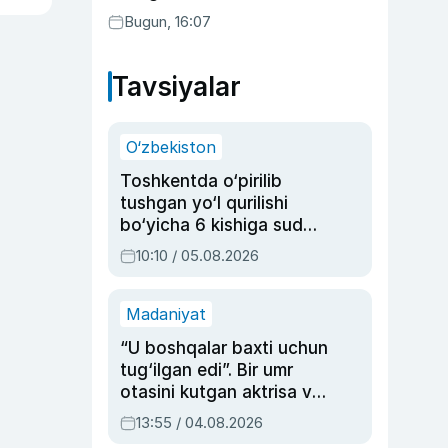
Bugun, 16:07
Tavsiyalar
O‘zbekiston
Toshkentda o‘pirilib
tushgan yo‘l qurilishi
bo‘yicha 6 kishiga sud
hukmi o‘qildi
10:10 / 05.08.2026
Madaniyat
“U boshqalar baxti uchun
tug‘ilgan edi”. Bir umr
otasini kutgan aktrisa va
dublyaj ustasi Rimma
13:55 / 04.08.2026
Ahmedovaning