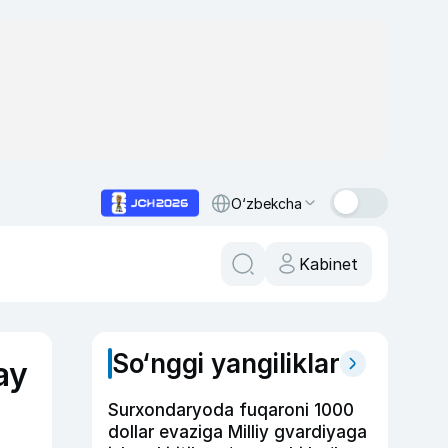
O‘zbekcha
Kabinet
So‘nggi yangiliklar
ay
Surxondaryoda fuqaroni 1000
dollar evaziga Milliy gvardiyaga