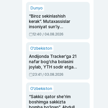
sinovlarga to‘la hayoti
Dunyo
“Biroz sekinlashish
kerak”. Mutaxassislar
insoniyat sun’iy
intellektni boshqara
12:40 / 04.08.2026
olmay qolishidan xavotir
bildirdi
O‘zbekiston
Andijonda Tracker’ga 21
nafar bog‘cha bolasini
joylab, YTH sodir etgan
ayolga sud hukmi o‘qildi
23:41 / 03.08.2026
O‘zbekiston
“Sakkiz qator she’rim
boshimga sakkizta
bomba bo‘lgan”. Abdulla