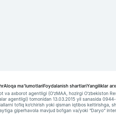
hr
Aloqa ma'lumotlari
Foydalanish shartlari
Yangiliklar arx
t va axborot agentligi (O‘zMAA, hozirgi O‘zbekiston Res
ar agentligi) tomonidan 13.03.2015 yil sanasida 0944
allarni to‘liq ko‘chirish yoki qisman iqtibos keltirishga, 
ytiga giperhavola mavjud bo‘lgan va/yoki “Daryo” intern