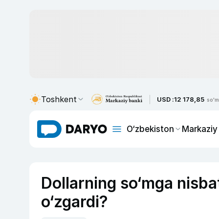
Toshkent
USD :
12 178,85
so'm
O‘zbekiston
Markaziy
Dollarning so‘mga nisba
o‘zgardi?