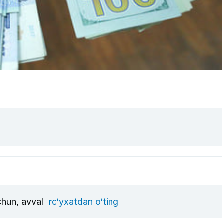
uchun, avval
ro‘yxatdan o‘ting