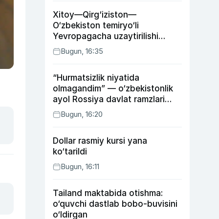
Xitoy—Qirg‘iziston—
O‘zbekiston temiryo‘li
Yevropagacha uzaytirilishi
mumkin
Bugun, 16:35
“Hurmatsizlik niyatida
olmagandim” — o‘zbekistonlik
ayol Rossiya davlat ramzlari
tushirilgan poyandoz haqida
Bugun, 16:20
Dollar rasmiy kursi yana
ko‘tarildi
Bugun, 16:11
Tailand maktabida otishma:
o‘quvchi dastlab bobo-buvisini
o‘ldirgan