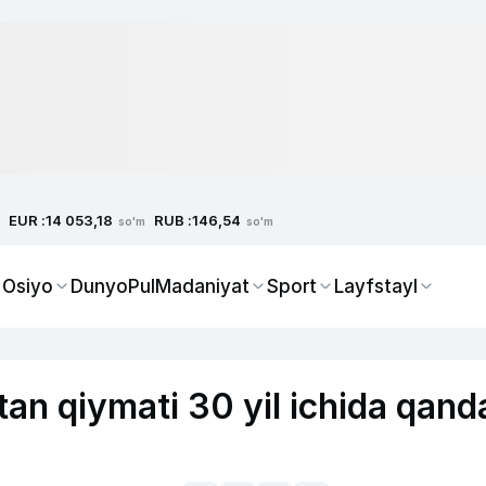
EUR :
RUB :
14 053,18
146,54
so'm
so'm
 Osiyo
Dunyo
Pul
Madaniyat
Sport
Layfstayl
tan qiymati 30 yil ichida qand