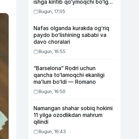
ishga kiritib qo‘ymoqchi bo‘lgan
shaxs ushlandi
Bugun, 17:05
Nafas olganda kurakda og‘riq
paydo bo‘lishining sababi va
davo choralari
Bugun, 16:55
“Barselona” Rodri uchun
qancha to‘lamoqchi ekanligi
ma’lum bo‘ldi — Romano
Bugun, 16:50
Namangan shahar sobiq hokimi
11 yilga ozodlikdan mahrum
qilindi
Bugun, 16:43