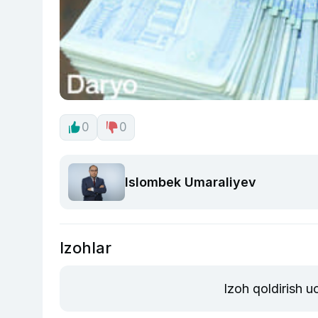
0
0
Islombek Umaraliyev
Izohlar
Izoh qoldirish 