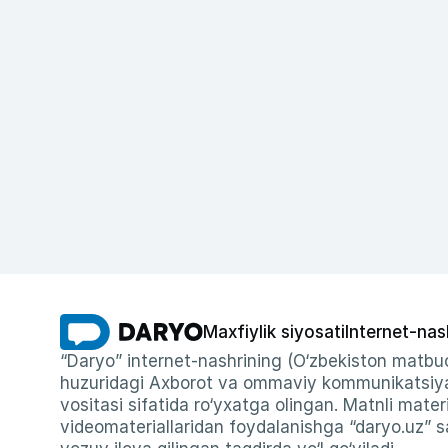
Maxfiylik siyosati
Internet-nas
“Daryo” internet-nashrining (O‘zbekiston matbuo
huzuridagi Axborot va ommaviy kommunikatsiyal
vositasi sifatida ro‘yxatga olingan. Matnli materi
videomateriallaridan foydalanishga “daryo.uz” sa