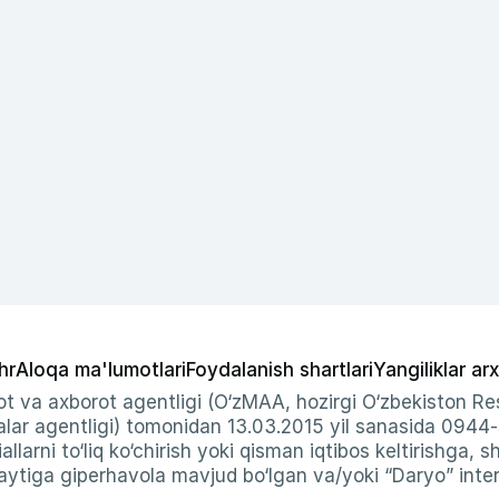
hr
Aloqa ma'lumotlari
Foydalanish shartlari
Yangiliklar arx
t va axborot agentligi (O‘zMAA, hozirgi O‘zbekiston Res
ar agentligi) tomonidan 13.03.2015 yil sanasida 0944
allarni to‘liq ko‘chirish yoki qisman iqtibos keltirishga, 
ytiga giperhavola mavjud bo‘lgan va/yoki “Daryo” intern