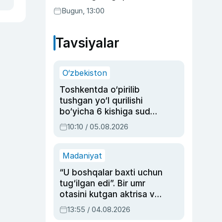
transferga aylandi
Bugun, 13:00
Tavsiyalar
O‘zbekiston
Toshkentda o‘pirilib
tushgan yo‘l qurilishi
bo‘yicha 6 kishiga sud
hukmi o‘qildi
10:10 / 05.08.2026
Madaniyat
“U boshqalar baxti uchun
tug‘ilgan edi”. Bir umr
otasini kutgan aktrisa va
dublyaj ustasi Rimma
13:55 / 04.08.2026
Ahmedovaning