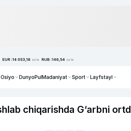
EUR :
RUB :
14 053,18
146,54
so'm
so'm
 Osiyo
Dunyo
Pul
Madaniyat
Sport
Layfstayl
shlab chiqarishda G‘arbni ort