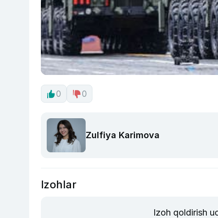
0
0
Zulfiya Karimova
Izohlar
Izoh qoldirish 