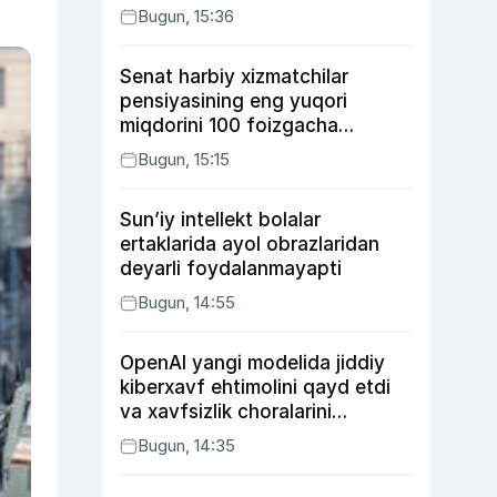
Bugun, 15:36
Senat harbiy xizmatchilar
pensiyasining eng yuqori
miqdorini 100 foizgacha
oshirishni nazarda tutuvchi
Bugun, 15:15
qonunni ma’qulladi
Sun’iy intellekt bolalar
ertaklarida ayol obrazlaridan
deyarli foydalanmayapti
Bugun, 14:55
OpenAI yangi modelida jiddiy
kiberxavf ehtimolini qayd etdi
va xavfsizlik choralarini
kuchaytirdi
Bugun, 14:35