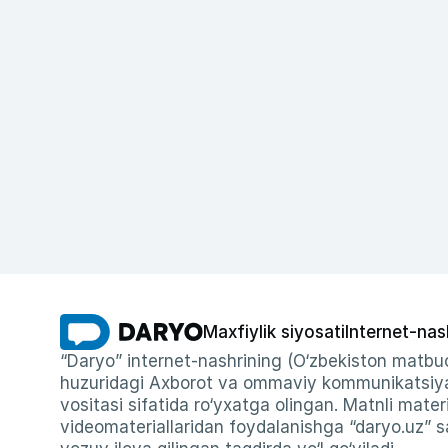
Maxfiylik siyosati
Internet-nas
“Daryo” internet-nashrining (O‘zbekiston matbuo
huzuridagi Axborot va ommaviy kommunikatsiyal
vositasi sifatida ro‘yxatga olingan. Matnli materi
videomateriallaridan foydalanishga “daryo.uz” sa