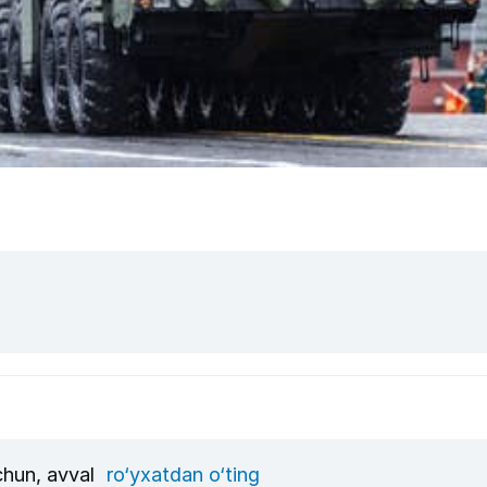
uchun, avval
ro‘yxatdan o‘ting