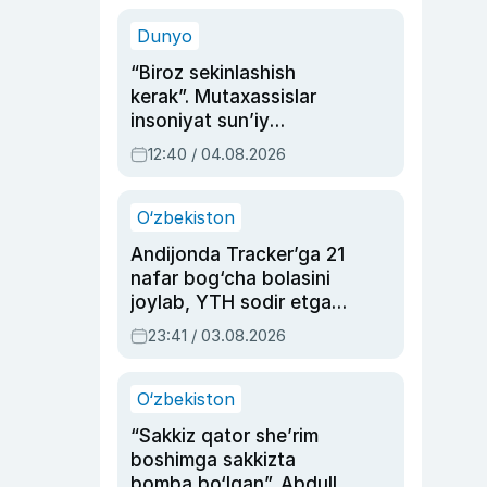
sinovlarga to‘la hayoti
Dunyo
“Biroz sekinlashish
kerak”. Mutaxassislar
insoniyat sun’iy
intellektni boshqara
12:40 / 04.08.2026
olmay qolishidan xavotir
bildirdi
O‘zbekiston
Andijonda Tracker’ga 21
nafar bog‘cha bolasini
joylab, YTH sodir etgan
ayolga sud hukmi o‘qildi
23:41 / 03.08.2026
O‘zbekiston
“Sakkiz qator she’rim
boshimga sakkizta
bomba bo‘lgan”. Abdulla