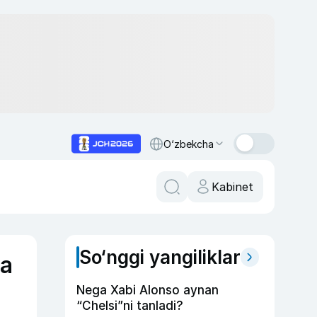
O‘zbekcha
Kabinet
So‘nggi yangiliklar
da
Nega Xabi Alonso aynan
“Chelsi”ni tanladi?