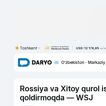
Toshkent
USD :
12 178,85
so'm
O‘zbekiston
Markaziy
Rossiya va Xitoy qurol i
qoldirmoqda — WSJ