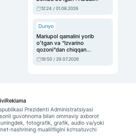
Oripovni siyosiy
12:24 / 01.08.2026
ayblovlardan asrab
qolgan voqea
Dunyo
Mariupol qamalini yorib
oʻtgan va “Izvarino
qozoni”dan chiqqan
qahramon — Ukraina
19:50 / 29.07.2026
armiyasi bosh
qoʻmondoni Drapatiy
haqida
ivi
Reklama
publikasi Prezidenti Administratsiyasi
-sonli guvohnoma bilan ommaviy axborot
shuningdek, fotografik, grafik, audio va/yoki
et-nashrining muallifligini ko‘rsatuvchi