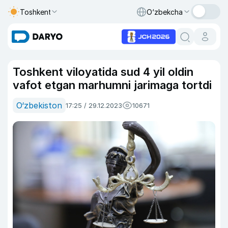
Toshkent
O‘zbekcha
Toshkent viloyatida sud 4 yil oldin
vafot etgan marhumni jarimaga tortdi
O‘zbekiston
17:25 / 29.12.2023
10671