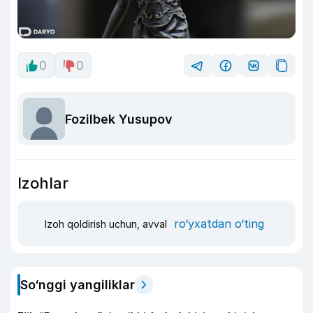
0
0
Fozilbek Yusupov
Izohlar
ro‘yxatdan o‘ting
Izoh qoldirish uchun, avval
So‘nggi yangiliklar