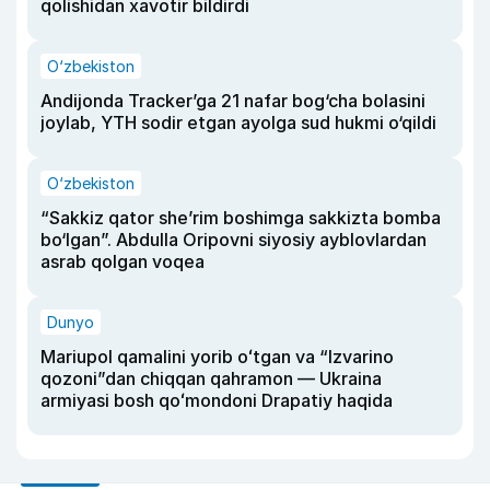
qolishidan xavotir bildirdi
O‘zbekiston
Andijonda Tracker’ga 21 nafar bog‘cha bolasini
joylab, YTH sodir etgan ayolga sud hukmi o‘qildi
O‘zbekiston
“Sakkiz qator she’rim boshimga sakkizta bomba
bo‘lgan”. Abdulla Oripovni siyosiy ayblovlardan
asrab qolgan voqea
Dunyo
Mariupol qamalini yorib oʻtgan va “Izvarino
qozoni”dan chiqqan qahramon — Ukraina
armiyasi bosh qoʻmondoni Drapatiy haqida