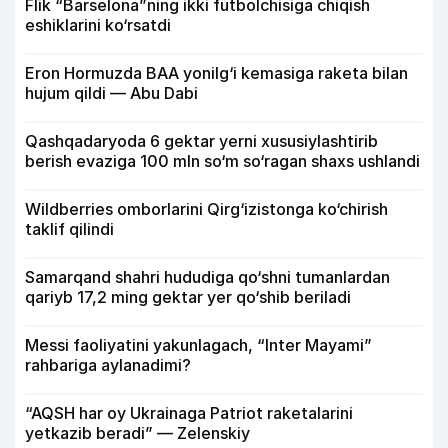
Flik “Barselona”ning ikki futbolchisiga chiqish
eshiklarini ko‘rsatdi
Eron Hormuzda BAA yonilg‘i kemasiga raketa bilan
hujum qildi — Abu Dabi
Qashqadaryoda 6 gektar yerni xususiylashtirib
berish evaziga 100 mln so‘m so‘ragan shaxs ushlandi
Wildberries omborlarini Qirg‘izistonga ko‘chirish
taklif qilindi
Samarqand shahri hududiga qo‘shni tumanlardan
qariyb 17,2 ming gektar yer qo‘shib beriladi
Messi faoliyatini yakunlagach, “Inter Mayami”
rahbariga aylanadimi?
“AQSH har oy Ukrainaga Patriot raketalarini
yetkazib beradi” — Zelenskiy