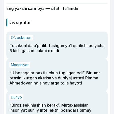
Eng yaxshi sarmoya — sifatli ta’limdir
Tavsiyalar
O‘zbekiston
Toshkentda o‘pirilib tushgan yo‘l qurilishi bo‘yicha
6 kishiga sud hukmi o‘qildi
Madaniyat
“U boshqalar baxti uchun tug‘ilgan edi”. Bir umr
otasini kutgan aktrisa va dublyaj ustasi Rimma
Ahmedovaning sinovlarga to‘la hayoti
Dunyo
“Biroz sekinlashish kerak”. Mutaxassislar
insoniyat sun’iy intellektni boshqara olmay