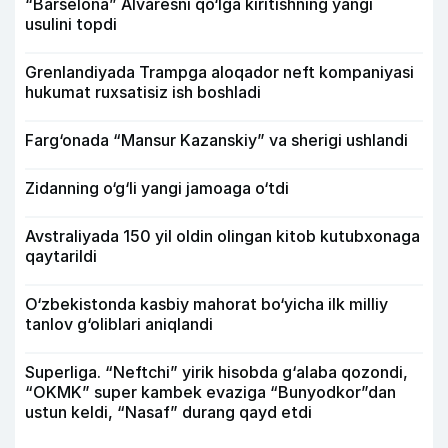
“Barselona” Alvaresni qo‘lga kiritishning yangi
usulini topdi
Grenlandiyada Trampga aloqador neft kompaniyasi
hukumat ruxsatisiz ish boshladi
Farg‘onada “Mansur Kazanskiy” va sherigi ushlandi
Zidanning o‘g‘li yangi jamoaga o‘tdi
Avstraliyada 150 yil oldin olingan kitob kutubxonaga
qaytarildi
O‘zbekistonda kasbiy mahorat bo‘yicha ilk milliy
tanlov g‘oliblari aniqlandi
Superliga. “Neftchi” yirik hisobda g‘alaba qozondi,
“OKMK” super kambek evaziga “Bunyodkor”dan
ustun keldi, “Nasaf” durang qayd etdi