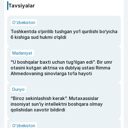
Tavsiyalar
O‘zbekiston
Toshkentda o‘pirilib tushgan yo‘l qurilishi bo‘yicha
6 kishiga sud hukmi o‘qildi
Madaniyat
“U boshqalar baxti uchun tug‘ilgan edi”. Bir umr
otasini kutgan aktrisa va dublyaj ustasi Rimma
Ahmedovaning sinovlarga to‘la hayoti
Dunyo
“Biroz sekinlashish kerak”. Mutaxassislar
insoniyat sun’iy intellektni boshqara olmay
qolishidan xavotir bildirdi
O‘zbekiston