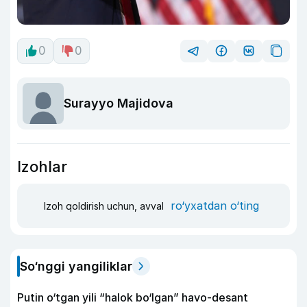
0
0
Surayyo Majidova
Izohlar
ro‘yxatdan o‘ting
Izoh qoldirish uchun, avval
So‘nggi yangiliklar
Putin o‘tgan yili “halok bo‘lgan” havo-desant