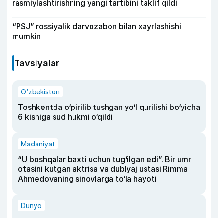
rasmiylashtirishning yangi tartibini taklif qildi
“PSJ” rossiyalik darvozabon bilan xayrlashishi
mumkin
Tavsiyalar
O‘zbekiston
Toshkentda o‘pirilib tushgan yo‘l qurilishi bo‘yicha
6 kishiga sud hukmi o‘qildi
Madaniyat
“U boshqalar baxti uchun tug‘ilgan edi”. Bir umr
otasini kutgan aktrisa va dublyaj ustasi Rimma
Ahmedovaning sinovlarga to‘la hayoti
Dunyo