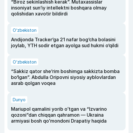
“Biroz sekinlashish kerak”. Mutaxassislar
insoniyat sun’iy intellektni boshqara olmay
qolishidan xavotir bildirdi
O‘zbekiston
Andijonda Tracker’ga 21 nafar bog‘cha bolasini
joylab, YTH sodir etgan ayolga sud hukmi o‘qildi
O‘zbekiston
“Sakkiz qator she’rim boshimga sakkizta bomba
bo‘lgan”. Abdulla Oripovni siyosiy ayblovlardan
asrab qolgan voqea
Dunyo
Mariupol qamalini yorib oʻtgan va “Izvarino
qozoni”dan chiqqan qahramon — Ukraina
armiyasi bosh qoʻmondoni Drapatiy haqida