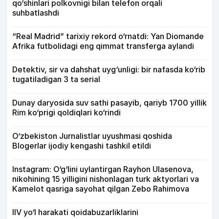
qo‘shinlari polkovnigi bilan telefon orqali
suhbatlashdi
“Real Madrid” tarixiy rekord o‘rnatdi: Yan Diomande
Afrika futbolidagi eng qimmat transferga aylandi
Detektiv, sir va dahshat uyg‘unligi: bir nafasda ko‘rib
tugatiladigan 3 ta serial
Dunay daryosida suv sathi pasayib, qariyb 1700 yillik
Rim ko‘prigi qoldiqlari ko‘rindi
O‘zbekiston Jurnalistlar uyushmasi qoshida
Blogerlar ijodiy kengashi tashkil etildi
Instagram: O‘g‘lini uylantirgan Rayhon Ulasenova,
nikohining 15 yilligini nishonlagan turk aktyorlari va
Kamelot qasriga sayohat qilgan Zebo Rahimova
IIV yo‘l harakati qoidabuzarliklarini