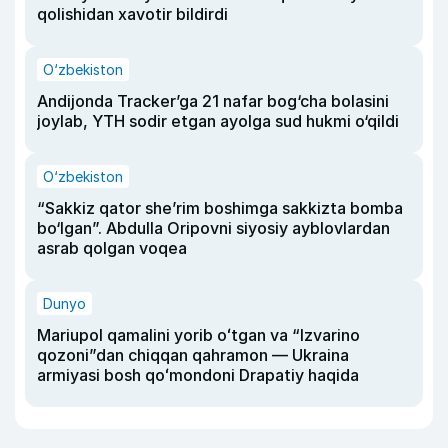
qolishidan xavotir bildirdi
O‘zbekiston
Andijonda Tracker’ga 21 nafar bog‘cha bolasini
joylab, YTH sodir etgan ayolga sud hukmi o‘qildi
O‘zbekiston
“Sakkiz qator she’rim boshimga sakkizta bomba
bo‘lgan”. Abdulla Oripovni siyosiy ayblovlardan
asrab qolgan voqea
Dunyo
Mariupol qamalini yorib oʻtgan va “Izvarino
qozoni”dan chiqqan qahramon — Ukraina
armiyasi bosh qoʻmondoni Drapatiy haqida