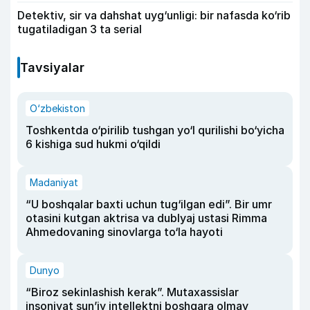
Detektiv, sir va dahshat uyg‘unligi: bir nafasda ko‘rib
tugatiladigan 3 ta serial
Tavsiyalar
O‘zbekiston
Toshkentda o‘pirilib tushgan yo‘l qurilishi bo‘yicha
6 kishiga sud hukmi o‘qildi
Madaniyat
“U boshqalar baxti uchun tug‘ilgan edi”. Bir umr
otasini kutgan aktrisa va dublyaj ustasi Rimma
Ahmedovaning sinovlarga to‘la hayoti
Dunyo
“Biroz sekinlashish kerak”. Mutaxassislar
insoniyat sun’iy intellektni boshqara olmay