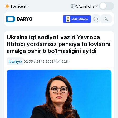
Toshkent
O‘zbekcha
Ukraina iqtisodiyot vaziri Yevropa
Ittifoqi yordamisiz pensiya to‘lovlarini
amalga oshirib bo‘lmasligini aytdi
Dunyo
02:55 / 28.12.2023
11628