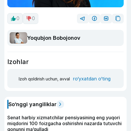
0
0
Yoqubjon Bobojonov
Izohlar
ro‘yxatdan o‘ting
Izoh qoldirish uchun, avval
So‘nggi yangiliklar
Senat harbiy xizmatchilar pensiyasining eng yuqori
miqdorini 100 foizgacha oshirishni nazarda tutuvchi
qonunni ma’qulladi