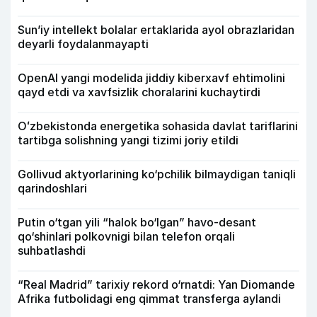
Sun’iy intellekt bolalar ertaklarida ayol obrazlaridan
deyarli foydalanmayapti
OpenAI yangi modelida jiddiy kiberxavf ehtimolini
qayd etdi va xavfsizlik choralarini kuchaytirdi
Oʻzbekistonda energetika sohasida davlat tariflarini
tartibga solishning yangi tizimi joriy etildi
Gollivud aktyorlarining ko‘pchilik bilmaydigan taniqli
qarindoshlari
Putin o‘tgan yili “halok bo‘lgan” havo-desant
qo‘shinlari polkovnigi bilan telefon orqali
suhbatlashdi
“Real Madrid” tarixiy rekord o‘rnatdi: Yan Diomande
Afrika futbolidagi eng qimmat transferga aylandi