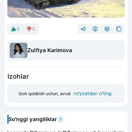
0
0
Zulfiya Karimova
Izohlar
ro‘yxatdan o‘ting
Izoh qoldirish uchun, avval
So‘nggi yangiliklar