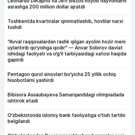
Leonardo DiKaprio va Jeff Bezos noyob hayvonlarni
asrashga 200 million dollar ajratdi
Toshkentda kvartiralar qimmatlashib, hovlilar narxi
tushdi
“Avval raqqosalardan rashk qilgan ayolim hozir meni
uylantirib qo‘yishga qodir” — Anvar Sobirov davlat
ishidagi faoliyati va o‘g‘il tarbiyasidagi xatosi haqida
gapirdi
Pentagon qurol sinovlari bo‘yicha 25 yillik ochiq
hisobotlarni yashirdi
Bibisora Assaubayeva Samarqanddagi olimpiadada
ishtirok etadi
O‘zbekistonda islomiy bank faoliyatiga o‘tish tartibi
belgilandi