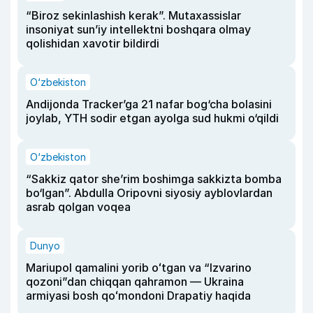
“Biroz sekinlashish kerak”. Mutaxassislar
insoniyat sun’iy intellektni boshqara olmay
qolishidan xavotir bildirdi
O‘zbekiston
Andijonda Tracker’ga 21 nafar bog‘cha bolasini
joylab, YTH sodir etgan ayolga sud hukmi o‘qildi
O‘zbekiston
“Sakkiz qator she’rim boshimga sakkizta bomba
bo‘lgan”. Abdulla Oripovni siyosiy ayblovlardan
asrab qolgan voqea
Dunyo
Mariupol qamalini yorib oʻtgan va “Izvarino
qozoni”dan chiqqan qahramon — Ukraina
armiyasi bosh qoʻmondoni Drapatiy haqida