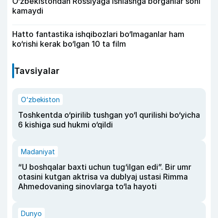
O‘zbekistondan Rossiyaga ishlashga borganlar soni
kamaydi
Hatto fantastika ishqibozlari bo‘lmaganlar ham
ko‘rishi kerak bo‘lgan 10 ta film
Tavsiyalar
O‘zbekiston
Toshkentda o‘pirilib tushgan yo‘l qurilishi bo‘yicha
6 kishiga sud hukmi o‘qildi
Madaniyat
“U boshqalar baxti uchun tug‘ilgan edi”. Bir umr
otasini kutgan aktrisa va dublyaj ustasi Rimma
Ahmedovaning sinovlarga to‘la hayoti
Dunyo