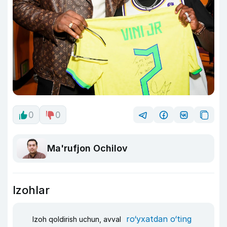
0
0
Ma'rufjon Ochilov
Izohlar
ro‘yxatdan o‘ting
Izoh qoldirish uchun, avval