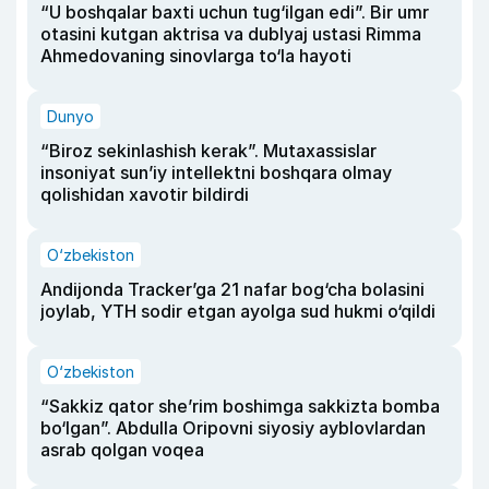
“U boshqalar baxti uchun tug‘ilgan edi”. Bir umr
otasini kutgan aktrisa va dublyaj ustasi Rimma
Ahmedovaning sinovlarga to‘la hayoti
Dunyo
“Biroz sekinlashish kerak”. Mutaxassislar
insoniyat sun’iy intellektni boshqara olmay
qolishidan xavotir bildirdi
O‘zbekiston
Andijonda Tracker’ga 21 nafar bog‘cha bolasini
joylab, YTH sodir etgan ayolga sud hukmi o‘qildi
O‘zbekiston
“Sakkiz qator she’rim boshimga sakkizta bomba
bo‘lgan”. Abdulla Oripovni siyosiy ayblovlardan
asrab qolgan voqea