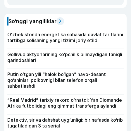
So‘nggi yangiliklar
Oʻzbekistonda energetika sohasida davlat tariflarini
tartibga solishning yangi tizimi joriy etildi
Gollivud aktyorlarining ko‘pchilik bilmaydigan taniqli
qarindoshlari
Putin o‘tgan yili “halok bo‘lgan” havo-desant
qo‘shinlari polkovnigi bilan telefon orqali
suhbatlashdi
“Real Madrid” tarixiy rekord o‘rnatdi: Yan Diomande
Afrika futbolidagi eng qimmat transferga aylandi
Detektiv, sir va dahshat uyg‘unligi: bir nafasda ko‘rib
tugatiladigan 3 ta serial