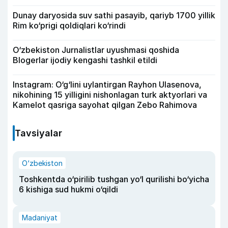
Dunay daryosida suv sathi pasayib, qariyb 1700 yillik
Rim ko‘prigi qoldiqlari ko‘rindi
O‘zbekiston Jurnalistlar uyushmasi qoshida
Blogerlar ijodiy kengashi tashkil etildi
Instagram: O‘g‘lini uylantirgan Rayhon Ulasenova,
nikohining 15 yilligini nishonlagan turk aktyorlari va
Kamelot qasriga sayohat qilgan Zebo Rahimova
Tavsiyalar
O‘zbekiston
Toshkentda o‘pirilib tushgan yo‘l qurilishi bo‘yicha
6 kishiga sud hukmi o‘qildi
Madaniyat