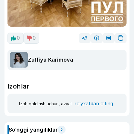
0
0
Zulfiya Karimova
Izohlar
ro‘yxatdan o‘ting
Izoh qoldirish uchun, avval
So‘nggi yangiliklar