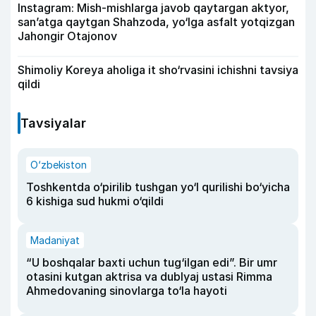
Instagram: Mish-mishlarga javob qaytargan aktyor,
san’atga qaytgan Shahzoda, yo‘lga asfalt yotqizgan
Jahongir Otajonov
Shimoliy Koreya aholiga it sho‘rvasini ichishni tavsiya
qildi
Tavsiyalar
O‘zbekiston
Toshkentda o‘pirilib tushgan yo‘l qurilishi bo‘yicha
6 kishiga sud hukmi o‘qildi
Madaniyat
“U boshqalar baxti uchun tug‘ilgan edi”. Bir umr
otasini kutgan aktrisa va dublyaj ustasi Rimma
Ahmedovaning sinovlarga to‘la hayoti