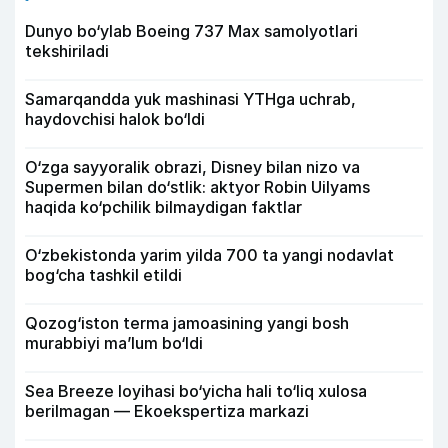
Dunyo bo‘ylab Boeing 737 Max samolyotlari
tekshiriladi
Samarqandda yuk mashinasi YTHga uchrab,
haydovchisi halok bo‘ldi
O‘zga sayyoralik obrazi, Disney bilan nizo va
Supermen bilan do‘stlik: aktyor Robin Uilyams
haqida ko‘pchilik bilmaydigan faktlar
O‘zbekistonda yarim yilda 700 ta yangi nodavlat
bog‘cha tashkil etildi
Qozog‘iston terma jamoasining yangi bosh
murabbiyi ma’lum bo‘ldi
Sea Breeze loyihasi bo‘yicha hali to‘liq xulosa
berilmagan — Ekoekspertiza markazi