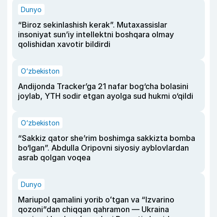
Dunyo
“Biroz sekinlashish kerak”. Mutaxassislar
insoniyat sun’iy intellektni boshqara olmay
qolishidan xavotir bildirdi
O‘zbekiston
Andijonda Tracker’ga 21 nafar bog‘cha bolasini
joylab, YTH sodir etgan ayolga sud hukmi o‘qildi
O‘zbekiston
“Sakkiz qator she’rim boshimga sakkizta bomba
bo‘lgan”. Abdulla Oripovni siyosiy ayblovlardan
asrab qolgan voqea
Dunyo
Mariupol qamalini yorib oʻtgan va “Izvarino
qozoni”dan chiqqan qahramon — Ukraina