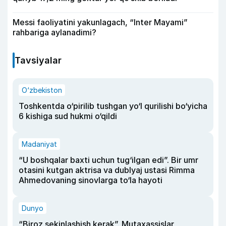
Messi faoliyatini yakunlagach, “Inter Mayami”
rahbariga aylanadimi?
Tavsiyalar
O‘zbekiston
Toshkentda o‘pirilib tushgan yo‘l qurilishi bo‘yicha
6 kishiga sud hukmi o‘qildi
Madaniyat
“U boshqalar baxti uchun tug‘ilgan edi”. Bir umr
otasini kutgan aktrisa va dublyaj ustasi Rimma
Ahmedovaning sinovlarga to‘la hayoti
Dunyo
“Biroz sekinlashish kerak”. Mutaxassislar