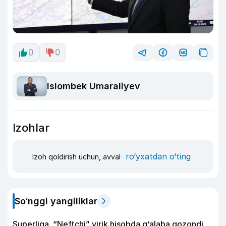
0
0
Islombek Umaraliyev
Izohlar
ro‘yxatdan o‘ting
Izoh qoldirish uchun, avval
So‘nggi yangiliklar
Superliga. “Neftchi” yirik hisobda g‘alaba qozondi,