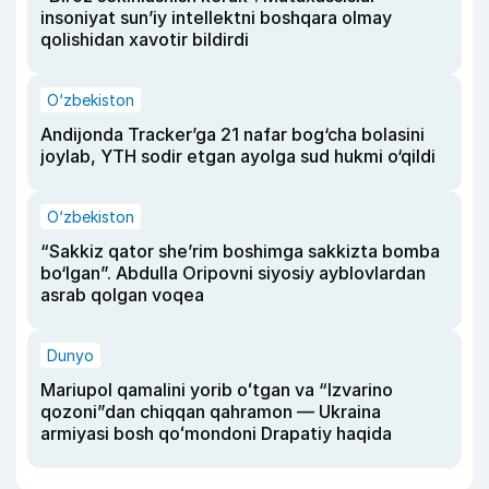
insoniyat sun’iy intellektni boshqara olmay
qolishidan xavotir bildirdi
O‘zbekiston
Andijonda Tracker’ga 21 nafar bog‘cha bolasini
joylab, YTH sodir etgan ayolga sud hukmi o‘qildi
O‘zbekiston
“Sakkiz qator she’rim boshimga sakkizta bomba
bo‘lgan”. Abdulla Oripovni siyosiy ayblovlardan
asrab qolgan voqea
Dunyo
Mariupol qamalini yorib oʻtgan va “Izvarino
qozoni”dan chiqqan qahramon — Ukraina
armiyasi bosh qoʻmondoni Drapatiy haqida