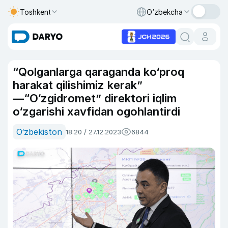
Toshkent
O‘zbekcha
“Qolganlarga qaraganda ko‘proq
harakat qilishimiz kerak”
—“O‘zgidromet” direktori iqlim
o‘zgarishi xavfidan ogohlantirdi
O‘zbekiston
18:20 / 27.12.2023
6844