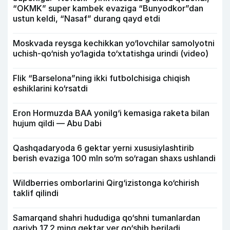
“OKMK” super kambek evaziga “Bunyodkor”dan
ustun keldi, “Nasaf” durang qayd etdi
Moskvada reysga kechikkan yo‘lovchilar samolyotni
uchish-qo‘nish yo‘lagida to‘xtatishga urindi (video)
Flik “Barselona”ning ikki futbolchisiga chiqish
eshiklarini ko‘rsatdi
Eron Hormuzda BAA yonilg‘i kemasiga raketa bilan
hujum qildi — Abu Dabi
Qashqadaryoda 6 gektar yerni xususiylashtirib
berish evaziga 100 mln so‘m so‘ragan shaxs ushlandi
Wildberries omborlarini Qirg‘izistonga ko‘chirish
taklif qilindi
Samarqand shahri hududiga qo‘shni tumanlardan
qariyb 17,2 ming gektar yer qo‘shib beriladi