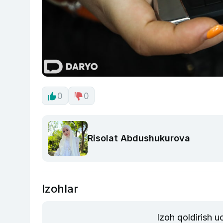
0
0
Risolat Abdushukurova
Izohlar
Izoh qoldirish 