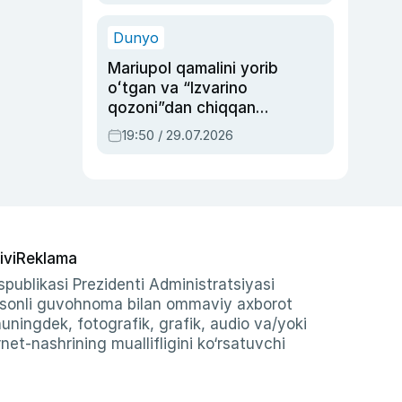
qolgan voqea
Dunyo
Mariupol qamalini yorib
oʻtgan va “Izvarino
qozoni”dan chiqqan
qahramon — Ukraina
19:50 / 29.07.2026
armiyasi bosh
qoʻmondoni Drapatiy
haqida
ivi
Reklama
publikasi Prezidenti Administratsiyasi
-sonli guvohnoma bilan ommaviy axborot
shuningdek, fotografik, grafik, audio va/yoki
et-nashrining muallifligini ko‘rsatuvchi