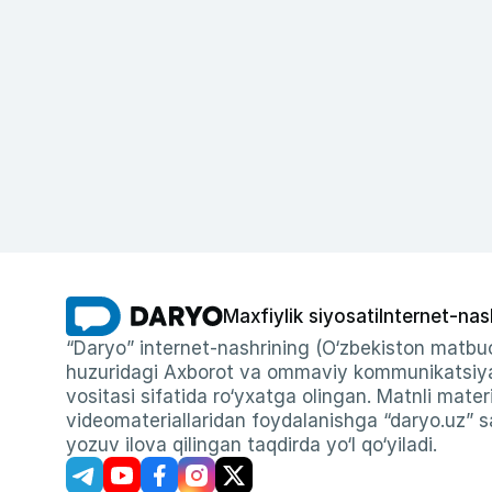
Maxfiylik siyosati
Internet-nas
“Daryo” internet-nashrining (O‘zbekiston matbuo
huzuridagi Axborot va ommaviy kommunikatsiyal
vositasi sifatida ro‘yxatga olingan. Matnli materi
videomateriallaridan foydalanishga “daryo.uz” sa
yozuv ilova qilingan taqdirda yo‘l qo‘yiladi.