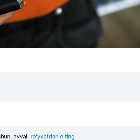
uchun, avval
ro‘yxatdan o‘ting