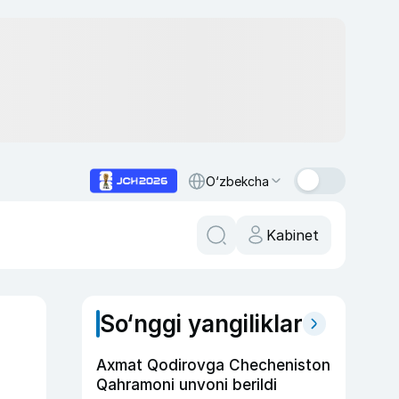
O‘zbekcha
Kabinet
So‘nggi yangiliklar
Axmat Qodirovga Checheniston
Qahramoni unvoni berildi