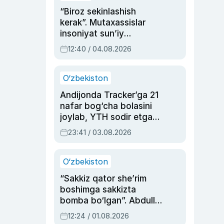
“Biroz sekinlashish
kerak”. Mutaxassislar
insoniyat sun’iy
intellektni boshqara
12:40 / 04.08.2026
olmay qolishidan xavotir
bildirdi
O‘zbekiston
Andijonda Tracker’ga 21
nafar bog‘cha bolasini
joylab, YTH sodir etgan
ayolga sud hukmi o‘qildi
23:41 / 03.08.2026
O‘zbekiston
“Sakkiz qator she’rim
boshimga sakkizta
bomba bo‘lgan”. Abdulla
Oripovni siyosiy
12:24 / 01.08.2026
ayblovlardan asrab