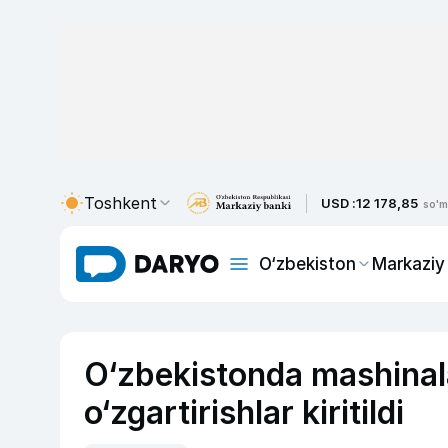
Toshkent
USD :
12 178,85
so'm
O‘zbekiston
Markaziy
O‘zbekistonda mashinala
o‘zgartirishlar kiritildi