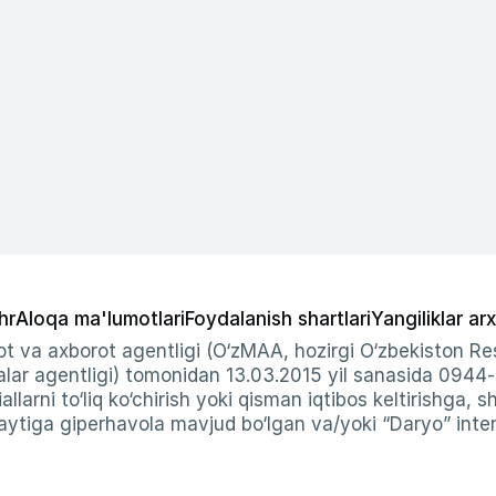
hr
Aloqa ma'lumotlari
Foydalanish shartlari
Yangiliklar arx
t va axborot agentligi (O‘zMAA, hozirgi O‘zbekiston Res
ar agentligi) tomonidan 13.03.2015 yil sanasida 0944
allarni to‘liq ko‘chirish yoki qisman iqtibos keltirishga, 
ytiga giperhavola mavjud bo‘lgan va/yoki “Daryo” intern