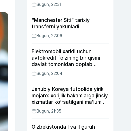
Bugun, 22:31
“Manchester Siti” tarixiy
transferni yakunladi
Bugun, 22:06
Elektromobil xaridi uchun
avtokredit foizining bir qismi
davlat tomonidan qoplab
berilishi mumkin
Bugun, 22:04
Janubiy Koreya futbolida yirik
mojaro: xorijlik hakamlarga jinsiy
xizmatlar ko‘rsatilgani ma’lum
qilindi
Bugun, 21:35
O‘zbekistonda I va II guruh