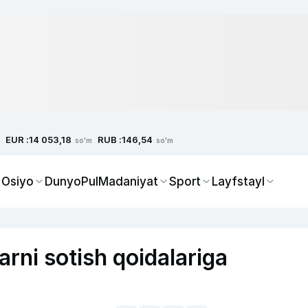
EUR :
RUB :
14 053,18
146,54
so'm
so'm
 Osiyo
Dunyo
Pul
Madaniyat
Sport
Layfstayl
rni sotish qoidalariga