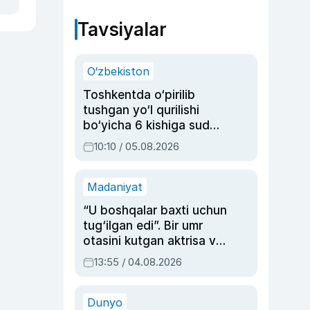
Tavsiyalar
O‘zbekiston
Toshkentda o‘pirilib
tushgan yo‘l qurilishi
bo‘yicha 6 kishiga sud
hukmi o‘qildi
10:10 / 05.08.2026
Madaniyat
“U boshqalar baxti uchun
tug‘ilgan edi”. Bir umr
otasini kutgan aktrisa va
dublyaj ustasi Rimma
13:55 / 04.08.2026
Ahmedovaning
sinovlarga to‘la hayoti
Dunyo