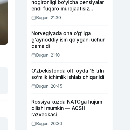
nogironligi bo‘yicha pensiyalar
endi fuqaro murojaatisiz
tayinlanishi mumkin
Bugun, 21:30
Norvegiyada ona o‘g‘liga
g‘ayrioddiy ism qo‘ygani uchun
qamaldi
Bugun, 21:18
O‘zbekistonda olti oyda 15 trln
so‘mlik ichimlik ishlab chiqarildi
Bugun, 20:45
Rossiya kuzda NATOga hujum
qilishi mumkin — AQSH
razvedkasi
Bugun, 20:30