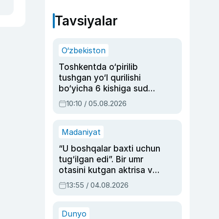
Tavsiyalar
O‘zbekiston
Toshkentda o‘pirilib
tushgan yo‘l qurilishi
bo‘yicha 6 kishiga sud
hukmi o‘qildi
10:10 / 05.08.2026
Madaniyat
“U boshqalar baxti uchun
tug‘ilgan edi”. Bir umr
otasini kutgan aktrisa va
dublyaj ustasi Rimma
13:55 / 04.08.2026
Ahmedovaning
sinovlarga to‘la hayoti
Dunyo