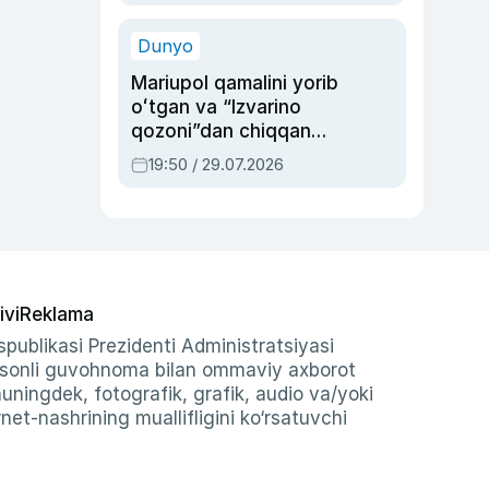
qolgan voqea
Dunyo
Mariupol qamalini yorib
oʻtgan va “Izvarino
qozoni”dan chiqqan
qahramon — Ukraina
19:50 / 29.07.2026
armiyasi bosh
qoʻmondoni Drapatiy
haqida
ivi
Reklama
publikasi Prezidenti Administratsiyasi
-sonli guvohnoma bilan ommaviy axborot
shuningdek, fotografik, grafik, audio va/yoki
et-nashrining muallifligini ko‘rsatuvchi