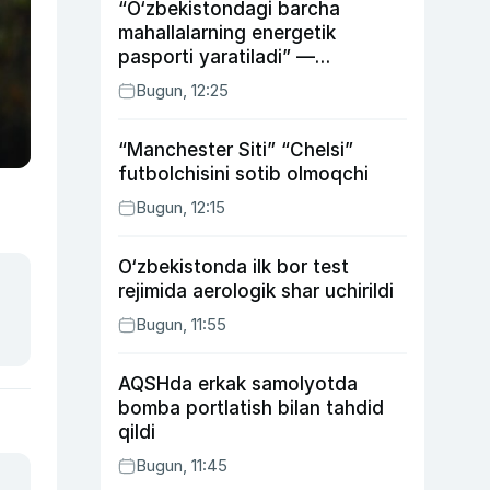
“O‘zbekistondagi barcha
mahallalarning energetik
pasporti yaratiladi” —
energetika vaziri
Bugun, 12:25
“Manchester Siti” “Chelsi”
futbolchisini sotib olmoqchi
Bugun, 12:15
O‘zbekistonda ilk bor test
rejimida aerologik shar uchirildi
Bugun, 11:55
AQSHda erkak samolyotda
bomba portlatish bilan tahdid
qildi
Bugun, 11:45