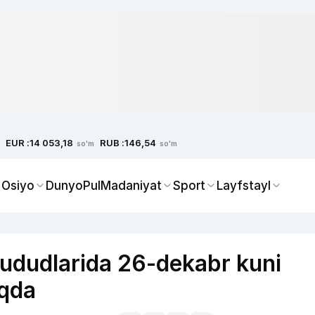
EUR :
RUB :
14 053,18
146,54
so'm
so'm
 Osiyo
Dunyo
Pul
Madaniyat
Sport
Layfstayl
hududlarida 26-dekabr kuni
oqda