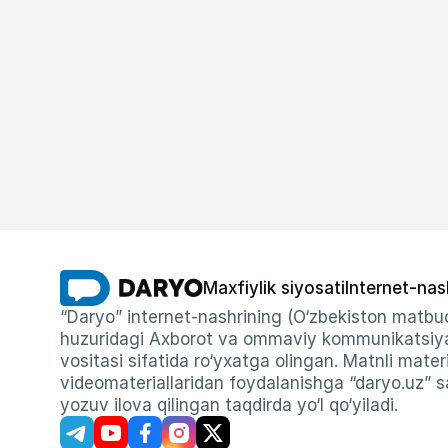
Maxfiylik siyosati
Internet-nas
“Daryo” internet-nashrining (O‘zbekiston matbuo
huzuridagi Axborot va ommaviy kommunikatsiyal
vositasi sifatida ro‘yxatga olingan. Matnli materi
videomateriallaridan foydalanishga “daryo.uz” sa
yozuv ilova qilingan taqdirda yo‘l qo‘yiladi.