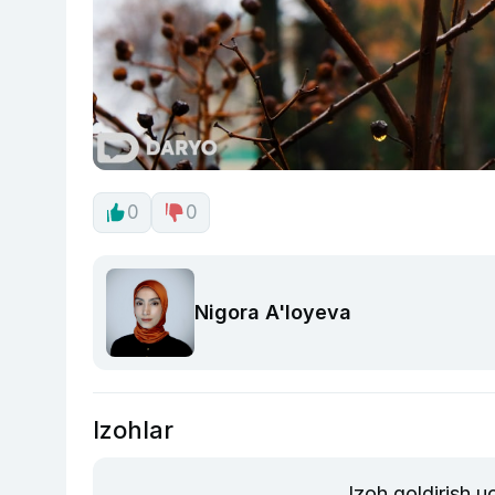
0
0
Nigora A'loyeva
Izohlar
Izoh qoldirish 