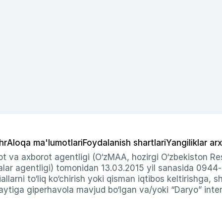
hr
Aloqa ma'lumotlari
Foydalanish shartlari
Yangiliklar arx
t va axborot agentligi (O‘zMAA, hozirgi O‘zbekiston Res
ar agentligi) tomonidan 13.03.2015 yil sanasida 0944
allarni to‘liq ko‘chirish yoki qisman iqtibos keltirishga, 
ytiga giperhavola mavjud bo‘lgan va/yoki “Daryo” intern