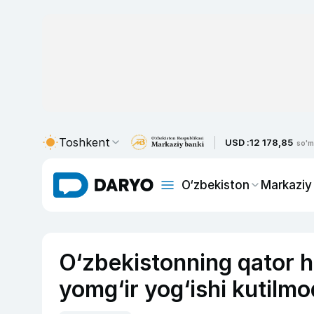
Toshkent
USD :
12 178,85
so'm
O‘zbekiston
Markaziy
O‘zbekistonning qator 
yomg‘ir yog‘ishi kutilm