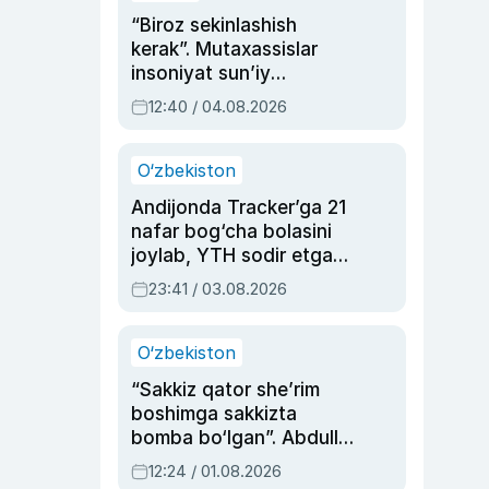
“Biroz sekinlashish
kerak”. Mutaxassislar
insoniyat sun’iy
intellektni boshqara
12:40 / 04.08.2026
olmay qolishidan xavotir
bildirdi
O‘zbekiston
Andijonda Tracker’ga 21
nafar bog‘cha bolasini
joylab, YTH sodir etgan
ayolga sud hukmi o‘qildi
23:41 / 03.08.2026
O‘zbekiston
“Sakkiz qator she’rim
boshimga sakkizta
bomba bo‘lgan”. Abdulla
Oripovni siyosiy
12:24 / 01.08.2026
ayblovlardan asrab