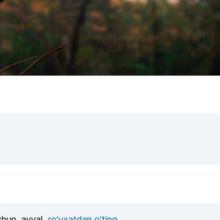
uchun, avval
ro‘yxatdan o‘ting