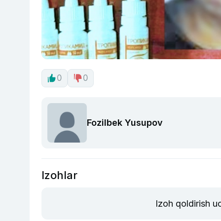
0
0
Fozilbek Yusupov
Izohlar
Izoh qoldirish 