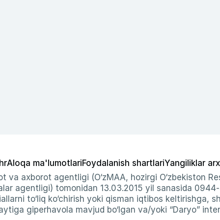
hr
Aloqa ma'lumotlari
Foydalanish shartlari
Yangiliklar arx
t va axborot agentligi (O‘zMAA, hozirgi O‘zbekiston Res
ar agentligi) tomonidan 13.03.2015 yil sanasida 0944
allarni to‘liq ko‘chirish yoki qisman iqtibos keltirishga, 
ytiga giperhavola mavjud bo‘lgan va/yoki “Daryo” intern