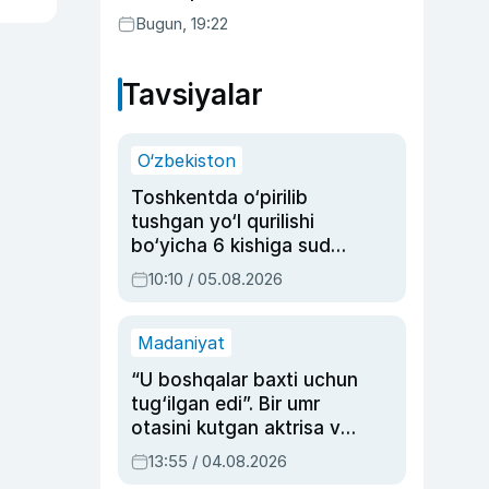
Bugun, 19:22
Tavsiyalar
O‘zbekiston
Toshkentda o‘pirilib
tushgan yo‘l qurilishi
bo‘yicha 6 kishiga sud
hukmi o‘qildi
10:10 / 05.08.2026
Madaniyat
“U boshqalar baxti uchun
tug‘ilgan edi”. Bir umr
otasini kutgan aktrisa va
dublyaj ustasi Rimma
13:55 / 04.08.2026
Ahmedovaning