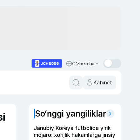
O‘zbekcha
Kabinet
So‘nggi yangiliklar
si
i
Janubiy Koreya futbolida yirik
mojaro: xorijlik hakamlarga jinsiy