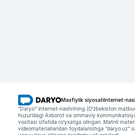
Maxfiylik siyosati
Internet-nas
“Daryo” internet-nashrining (O‘zbekiston matbuo
huzuridagi Axborot va ommaviy kommunikatsiyal
vositasi sifatida ro‘yxatga olingan. Matnli materi
videomateriallaridan foydalanishga “daryo.uz” sa