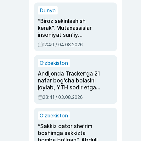
sinovlarga to‘la hayoti
Dunyo
“Biroz sekinlashish
kerak”. Mutaxassislar
insoniyat sun’iy
intellektni boshqara
12:40 / 04.08.2026
olmay qolishidan xavotir
bildirdi
O‘zbekiston
Andijonda Tracker’ga 21
nafar bog‘cha bolasini
joylab, YTH sodir etgan
ayolga sud hukmi o‘qildi
23:41 / 03.08.2026
O‘zbekiston
“Sakkiz qator she’rim
boshimga sakkizta
bomba bo‘lgan”. Abdulla