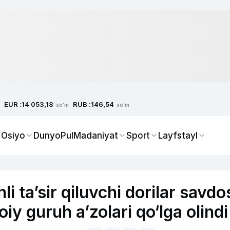
EUR :
RUB :
14 053,18
146,54
so'm
so'm
 Osiyo
Dunyo
Pul
Madaniyat
Sport
Layfstayl
i ta’sir qiluvchi dorilar savdo
oiy guruh a’zolari qo‘lga olind