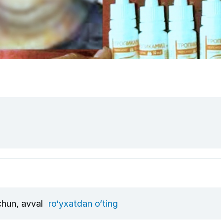
uchun, avval
ro‘yxatdan o‘ting