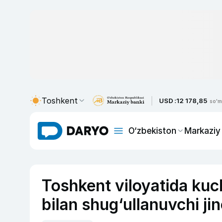
Toshkent
USD :
12 178,85
so'm
O‘zbekiston
Markaziy
Toshkent viloyatida kuchl
bilan shug‘ullanuvchi jin