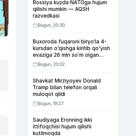
Rossiya kuzda NATOga hujum
qilishi mumkin — AQSH
razvedkasi
Bugun, 20:30
Buxoroda fuqaroni biryo‘la 4-
kursdan o’qishga kiritib qo’yish
evaziga 26 mln so’m olgan
shaxs ushlandi
Bugun, 20:02
Shavkat Mirziyoyev Donald
Tramp bilan telefon orqali
muloqot qildi
Bugun, 19:27
Saudiyaga Eronning ikki
ittifoqchisi hujum qilishi
kutilmoqda