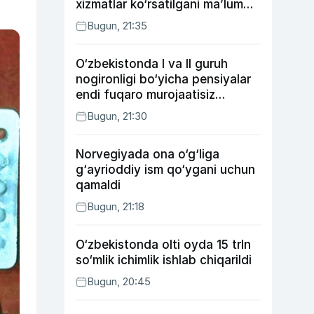
xizmatlar ko‘rsatilgani ma’lum
qilindi
Bugun, 21:35
O‘zbekistonda I va II guruh
nogironligi bo‘yicha pensiyalar
endi fuqaro murojaatisiz
tayinlanishi mumkin
Bugun, 21:30
Norvegiyada ona o‘g‘liga
g‘ayrioddiy ism qo‘ygani uchun
qamaldi
Bugun, 21:18
O‘zbekistonda olti oyda 15 trln
so‘mlik ichimlik ishlab chiqarildi
Bugun, 20:45