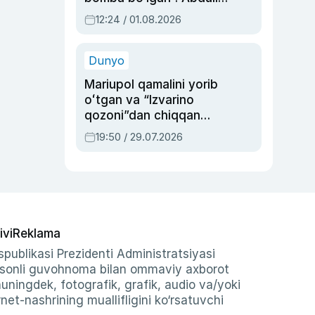
Oripovni siyosiy
12:24 / 01.08.2026
ayblovlardan asrab
qolgan voqea
Dunyo
Mariupol qamalini yorib
oʻtgan va “Izvarino
qozoni”dan chiqqan
qahramon — Ukraina
19:50 / 29.07.2026
armiyasi bosh
qoʻmondoni Drapatiy
haqida
ivi
Reklama
publikasi Prezidenti Administratsiyasi
-sonli guvohnoma bilan ommaviy axborot
shuningdek, fotografik, grafik, audio va/yoki
et-nashrining muallifligini ko‘rsatuvchi