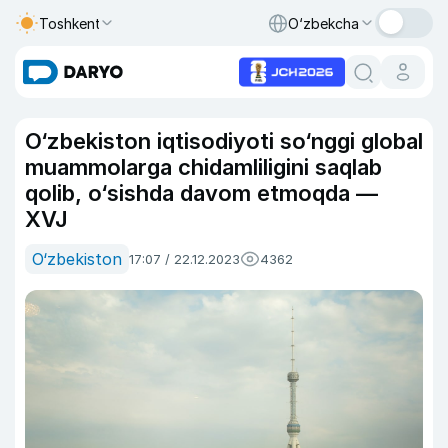
Toshkent
O‘zbekcha
O‘zbekiston iqtisodiyoti so‘nggi global
muammolarga chidamliligini saqlab
qolib, o‘sishda davom etmoqda —
XVJ
O‘zbekiston
17:07 / 22.12.2023
4362