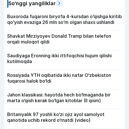
So‘nggi yangiliklar
Buxoroda fuqaroni biryo‘la 4-kursdan o’qishga kiritib
qo’yish evaziga 26 mln so’m olgan shaxs ushlandi
Shavkat Mirziyoyev Donald Tramp bilan telefon
orqali muloqot qildi
Saudiyaga Eronning ikki ittifoqchisi hujum qilishi
kutilmoqda
Rossiyada YTH oqibatida ikki nafar O‘zbekiston
fuqarosi halok bo‘ldi
Jahon klassikasi: hayotda hech bo‘lmaganda bir
marta o‘qish kerak bo‘lgan kitoblar (II qism)
Britaniyalik 97 yoshli ko‘zi ojiz ayol samolyot
qanotida uchib rekord o‘rnatdi (video)