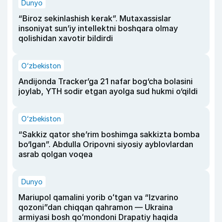
Dunyo
“Biroz sekinlashish kerak”. Mutaxassislar
insoniyat sun’iy intellektni boshqara olmay
qolishidan xavotir bildirdi
O‘zbekiston
Andijonda Tracker’ga 21 nafar bog‘cha bolasini
joylab, YTH sodir etgan ayolga sud hukmi o‘qildi
O‘zbekiston
“Sakkiz qator she’rim boshimga sakkizta bomba
bo‘lgan”. Abdulla Oripovni siyosiy ayblovlardan
asrab qolgan voqea
Dunyo
Mariupol qamalini yorib oʻtgan va “Izvarino
qozoni”dan chiqqan qahramon — Ukraina
armiyasi bosh qoʻmondoni Drapatiy haqida