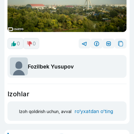
0
0
Fozilbek Yusupov
Izohlar
ro‘yxatdan o‘ting
Izoh qoldirish uchun, avval