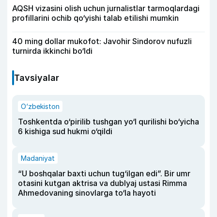
AQSH vizasini olish uchun jurnalistlar tarmoqlardagi
profillarini ochib qo‘yishi talab etilishi mumkin
40 ming dollar mukofot: Javohir Sindorov nufuzli
turnirda ikkinchi bo‘ldi
Tavsiyalar
O‘zbekiston
Toshkentda o‘pirilib tushgan yo‘l qurilishi bo‘yicha
6 kishiga sud hukmi o‘qildi
Madaniyat
“U boshqalar baxti uchun tug‘ilgan edi”. Bir umr
otasini kutgan aktrisa va dublyaj ustasi Rimma
Ahmedovaning sinovlarga to‘la hayoti