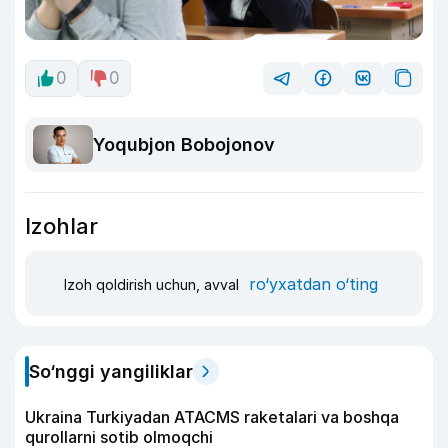
0
0
Yoqubjon Bobojonov
Izohlar
ro‘yxatdan o‘ting
Izoh qoldirish uchun, avval
So‘nggi yangiliklar
Ukraina Turkiyadan ATACMS raketalari va boshqa
qurollarni sotib olmoqchi