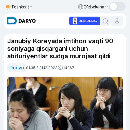
Toshkent
O‘zbekcha
Janubiy Koreyada imtihon vaqti 90
soniyaga qisqargani uchun
abituriyentlar sudga murojaat qildi
Dunyo
01:35 / 21.12.2023
14967