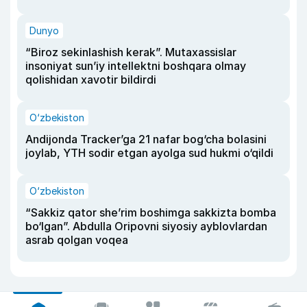
Dunyo
“Biroz sekinlashish kerak”. Mutaxassislar
insoniyat sun’iy intellektni boshqara olmay
qolishidan xavotir bildirdi
O‘zbekiston
Andijonda Tracker’ga 21 nafar bog‘cha bolasini
joylab, YTH sodir etgan ayolga sud hukmi o‘qildi
O‘zbekiston
“Sakkiz qator she’rim boshimga sakkizta bomba
bo‘lgan”. Abdulla Oripovni siyosiy ayblovlardan
asrab qolgan voqea