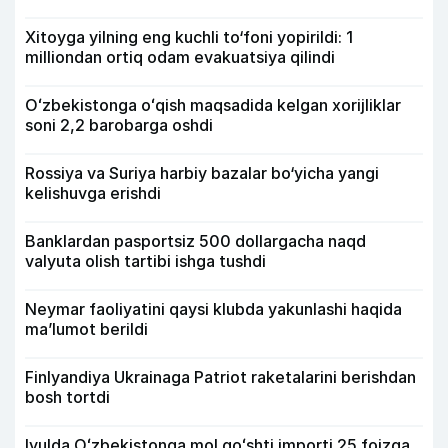
Xitoyga yilning eng kuchli to‘foni yopirildi: 1
milliondan ortiq odam evakuatsiya qilindi
Oʻzbekistonga oʻqish maqsadida kelgan xorijliklar
soni 2,2 barobarga oshdi
Rossiya va Suriya harbiy bazalar bo‘yicha yangi
kelishuvga erishdi
Banklardan pasportsiz 500 dollargacha naqd
valyuta olish tartibi ishga tushdi
Neymar faoliyatini qaysi klubda yakunlashi haqida
ma’lumot berildi
Finlyandiya Ukrainaga Patriot raketalarini berishdan
bosh tortdi
Iyulda Oʻzbekistonga mol goʻshti importi 25 foizga