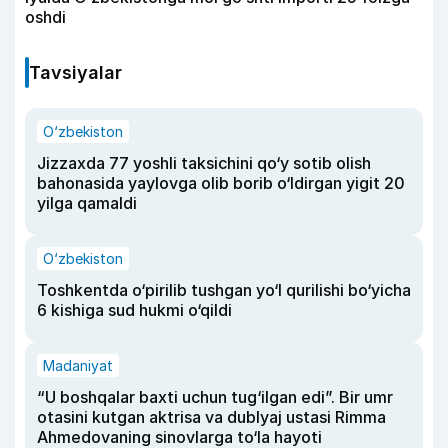
oshdi
Tavsiyalar
O‘zbekiston
Jizzaxda 77 yoshli taksichini qo‘y sotib olish
bahonasida yaylovga olib borib o‘ldirgan yigit 20
yilga qamaldi
O‘zbekiston
Toshkentda o‘pirilib tushgan yo‘l qurilishi bo‘yicha
6 kishiga sud hukmi o‘qildi
Madaniyat
“U boshqalar baxti uchun tug‘ilgan edi”. Bir umr
otasini kutgan aktrisa va dublyaj ustasi Rimma
Ahmedovaning sinovlarga to‘la hayoti