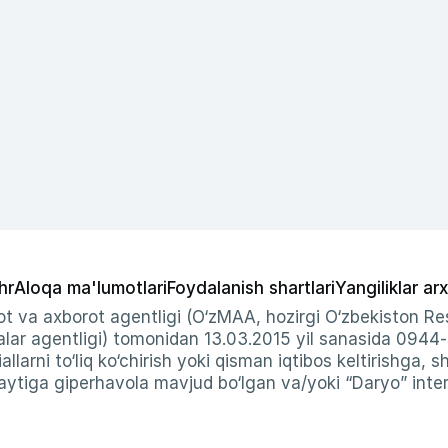
hr
Aloqa ma'lumotlari
Foydalanish shartlari
Yangiliklar arx
t va axborot agentligi (O‘zMAA, hozirgi O‘zbekiston Res
ar agentligi) tomonidan 13.03.2015 yil sanasida 0944
allarni to‘liq ko‘chirish yoki qisman iqtibos keltirishga, 
ytiga giperhavola mavjud bo‘lgan va/yoki “Daryo” intern