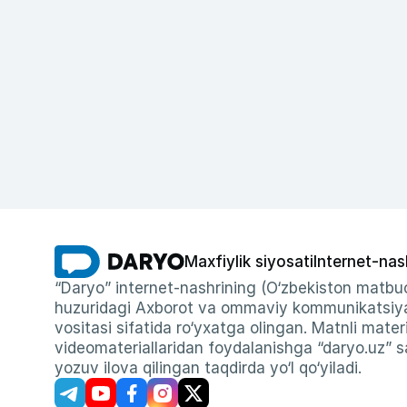
Maxfiylik siyosati
Internet-nas
“Daryo” internet-nashrining (O‘zbekiston matbuo
huzuridagi Axborot va ommaviy kommunikatsiyal
vositasi sifatida ro‘yxatga olingan. Matnli materi
videomateriallaridan foydalanishga “daryo.uz” sa
yozuv ilova qilingan taqdirda yo‘l qo‘yiladi.