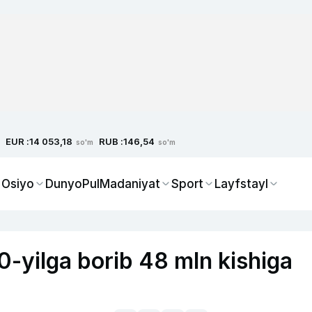
EUR :
RUB :
14 053,18
146,54
so'm
so'm
 Osiyo
Dunyo
Pul
Madaniyat
Sport
Layfstayl
0-yilga borib 48 mln kishiga