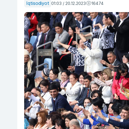
Iqtisodiyot
01:03 / 20.12.2023
16474