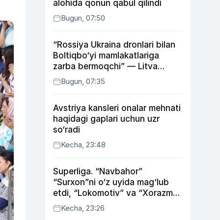
alohida qonun qabul qilindi
Bugun, 07:50
“Rossiya Ukraina dronlari bilan
Boltiqbo‘yi mamlakatlariga
zarba bermoqchi” — Litva
mudofaa vaziri
Bugun, 07:35
Avstriya kansleri onalar mehnati
haqidagi gaplari uchun uzr
so‘radi
Kecha, 23:48
Superliga. “Navbahor”
“Surxon”ni o‘z uyida mag‘lub
etdi, “Lokomotiv” va “Xorazm”
uyda g‘alaba qozondi
Kecha, 23:26