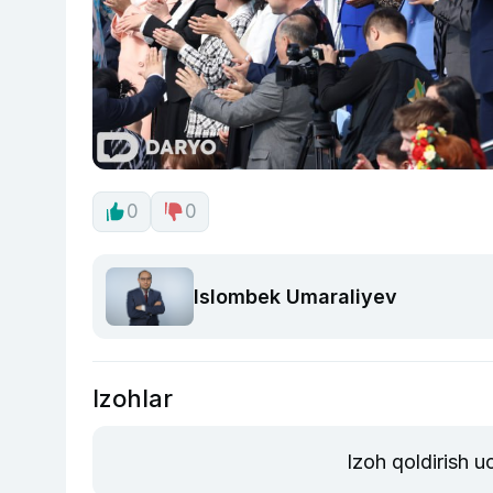
0
0
Islombek Umaraliyev
Izohlar
Izoh qoldirish 