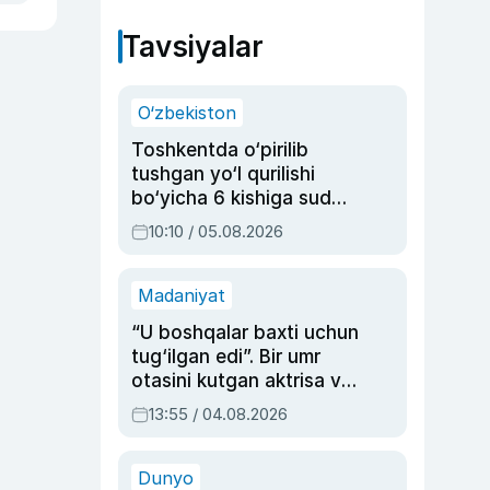
Tavsiyalar
O‘zbekiston
Toshkentda o‘pirilib
tushgan yo‘l qurilishi
bo‘yicha 6 kishiga sud
hukmi o‘qildi
10:10 / 05.08.2026
Madaniyat
“U boshqalar baxti uchun
tug‘ilgan edi”. Bir umr
otasini kutgan aktrisa va
dublyaj ustasi Rimma
13:55 / 04.08.2026
Ahmedovaning
sinovlarga to‘la hayoti
Dunyo