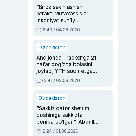
“Biroz sekinlashish
kerak”. Mutaxassislar
insoniyat sun’iy
intellektni boshqara
12:40 / 04.08.2026
olmay qolishidan xavotir
bildirdi
O‘zbekiston
Andijonda Tracker’ga 21
nafar bog‘cha bolasini
joylab, YTH sodir etgan
ayolga sud hukmi o‘qildi
23:41 / 03.08.2026
O‘zbekiston
“Sakkiz qator she’rim
boshimga sakkizta
bomba bo‘lgan”. Abdulla
Oripovni siyosiy
12:24 / 01.08.2026
ayblovlardan asrab