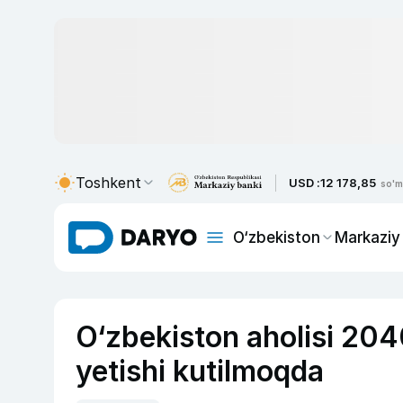
Toshkent
USD :
12 178,85
so'm
O‘zbekiston
Markaziy
O‘zbekiston aholisi 204
yetishi kutilmoqda