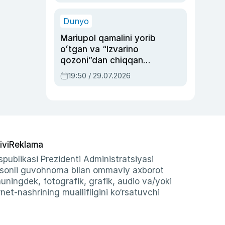
qolgan voqea
Dunyo
Mariupol qamalini yorib
oʻtgan va “Izvarino
qozoni”dan chiqqan
qahramon — Ukraina
19:50 / 29.07.2026
armiyasi bosh
qoʻmondoni Drapatiy
haqida
ivi
Reklama
publikasi Prezidenti Administratsiyasi
-sonli guvohnoma bilan ommaviy axborot
shuningdek, fotografik, grafik, audio va/yoki
et-nashrining muallifligini ko‘rsatuvchi