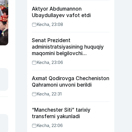
Aktyor Abdu­mannon
Ubaydullayev vafot etdi
Kecha, 23:08
Senat Prezident
administratsiyasining huquqiy
maqomini belgilovchi
konstitutsiyaviy qonunni
Kecha, 23:06
ma’qulladi
Axmat Qodirovga Checheniston
Qahramoni unvoni berildi
Kecha, 22:31
“Manchester Siti” tarixiy
transferni yakunladi
Kecha, 22:06