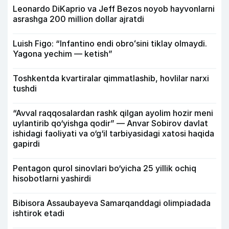
Leonardo DiKaprio va Jeff Bezos noyob hayvonlarni
asrashga 200 million dollar ajratdi
Luish Figo: “Infantino endi obroʻsini tiklay olmaydi.
Yagona yechim — ketish”
Toshkentda kvartiralar qimmatlashib, hovlilar narxi
tushdi
“Avval raqqosalardan rashk qilgan ayolim hozir meni
uylantirib qo‘yishga qodir” — Anvar Sobirov davlat
ishidagi faoliyati va o‘g‘il tarbiyasidagi xatosi haqida
gapirdi
Pentagon qurol sinovlari bo‘yicha 25 yillik ochiq
hisobotlarni yashirdi
Bibisora Assaubayeva Samarqanddagi olimpiadada
ishtirok etadi