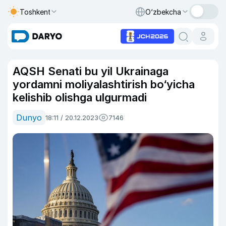
Toshkent
O‘zbekcha
AQSH Senati bu yil Ukrainaga
yordamni moliyalashtirish bo‘yicha
kelishib olishga ulgurmadi
Dunyo
18:11 / 20.12.2023
7146