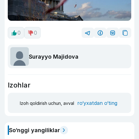
0
0
Surayyo Majidova
Izohlar
ro‘yxatdan o‘ting
Izoh qoldirish uchun, avval
So‘nggi yangiliklar