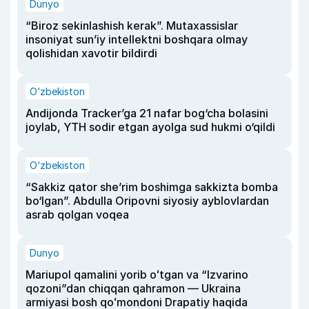
Dunyo
“Biroz sekinlashish kerak”. Mutaxassislar
insoniyat sun’iy intellektni boshqara olmay
qolishidan xavotir bildirdi
O‘zbekiston
Andijonda Tracker’ga 21 nafar bog‘cha bolasini
joylab, YTH sodir etgan ayolga sud hukmi o‘qildi
O‘zbekiston
“Sakkiz qator she’rim boshimga sakkizta bomba
bo‘lgan”. Abdulla Oripovni siyosiy ayblovlardan
asrab qolgan voqea
Dunyo
Mariupol qamalini yorib oʻtgan va “Izvarino
qozoni”dan chiqqan qahramon — Ukraina
armiyasi bosh qoʻmondoni Drapatiy haqida