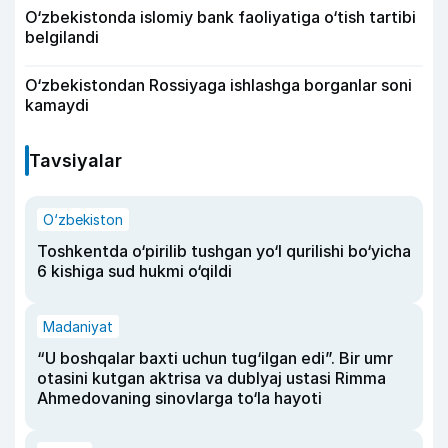
O‘zbekistonda islomiy bank faoliyatiga o‘tish tartibi
belgilandi
O‘zbekistondan Rossiyaga ishlashga borganlar soni
kamaydi
Tavsiyalar
O‘zbekiston
Toshkentda o‘pirilib tushgan yo‘l qurilishi bo‘yicha
6 kishiga sud hukmi o‘qildi
Madaniyat
“U boshqalar baxti uchun tug‘ilgan edi”. Bir umr
otasini kutgan aktrisa va dublyaj ustasi Rimma
Ahmedovaning sinovlarga to‘la hayoti