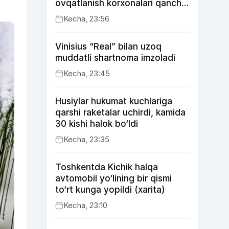
ovqatlanish korxonalari qancha
soliq toʻlagani ochiqlandi
Kecha, 23:56
Vinisius “Real” bilan uzoq
muddatli shartnoma imzoladi
Kecha, 23:45
Husiylar hukumat kuchlariga
qarshi raketalar uchirdi, kamida
30 kishi halok bo‘ldi
Kecha, 23:35
Toshkentda Kichik halqa
avtomobil yo‘lining bir qismi
to‘rt kunga yopildi (xarita)
Kecha, 23:10