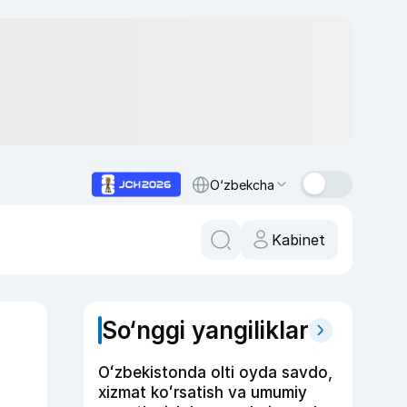
O‘zbekcha
Kabinet
So‘nggi yangiliklar
Oʻzbekistonda olti oyda savdo,
xizmat koʻrsatish va umumiy