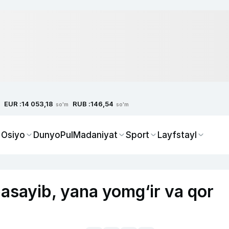
EUR :
RUB :
14 053,18
146,54
so'm
so'm
 Osiyo
Dunyo
Pul
Madaniyat
Sport
Layfstayl
asayib, yana yomg‘ir va qor