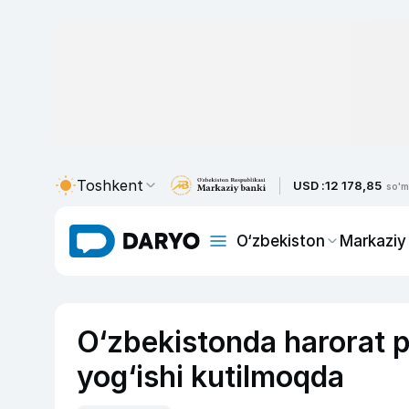
Toshkent
USD :
12 178,85
so'm
O‘zbekiston
Markaziy
O‘zbekistonda harorat p
yog‘ishi kutilmoqda