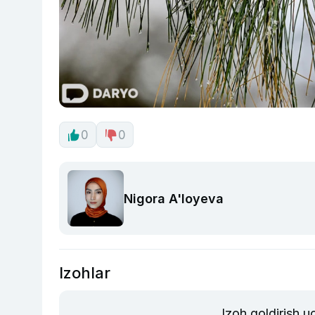
0
0
Nigora A'loyeva
Izohlar
Izoh qoldirish 