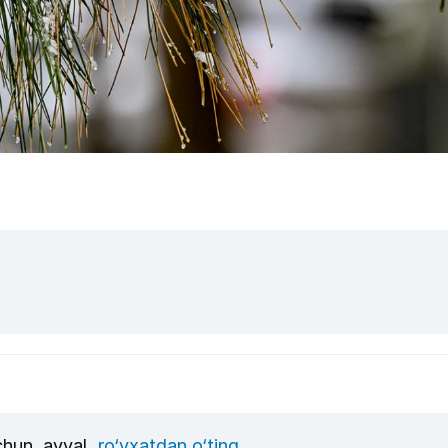
uchun, avval
ro‘yxatdan o‘ting