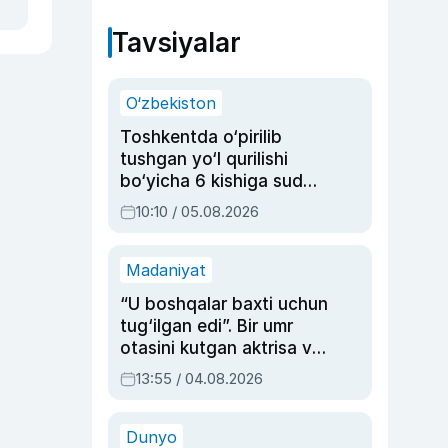
Tavsiyalar
O‘zbekiston
Toshkentda o‘pirilib
tushgan yo‘l qurilishi
bo‘yicha 6 kishiga sud
hukmi o‘qildi
10:10 / 05.08.2026
Madaniyat
“U boshqalar baxti uchun
tug‘ilgan edi”. Bir umr
otasini kutgan aktrisa va
dublyaj ustasi Rimma
13:55 / 04.08.2026
Ahmedovaning
sinovlarga to‘la hayoti
Dunyo