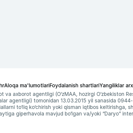
hr
Aloqa ma'lumotlari
Foydalanish shartlari
Yangiliklar arx
t va axborot agentligi (O‘zMAA, hozirgi O‘zbekiston Res
ar agentligi) tomonidan 13.03.2015 yil sanasida 0944
allarni to‘liq ko‘chirish yoki qisman iqtibos keltirishga, 
ytiga giperhavola mavjud bo‘lgan va/yoki “Daryo” intern