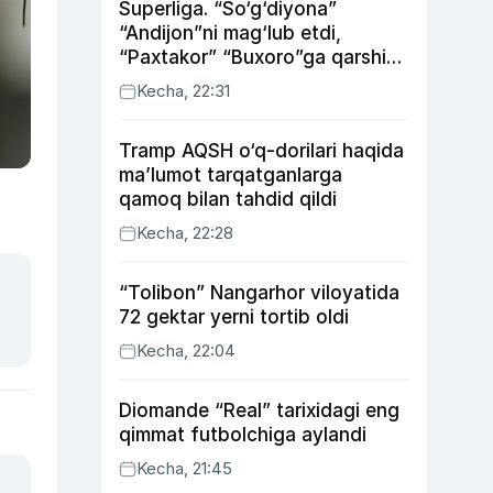
Superliga. “So‘g‘diyona”
“Andijon”ni mag‘lub etdi,
“Paxtakor” “Buxoro”ga qarshi
bahsda g‘alabani qo‘ldan
Kecha, 22:31
chiqardi
Tramp AQSH o‘q-dorilari haqida
ma’lumot tarqatganlarga
qamoq bilan tahdid qildi
Kecha, 22:28
“Tolibon” Nangarhor viloyatida
72 gektar yerni tortib oldi
Kecha, 22:04
Diomande “Real” tarixidagi eng
qimmat futbolchiga aylandi
Kecha, 21:45