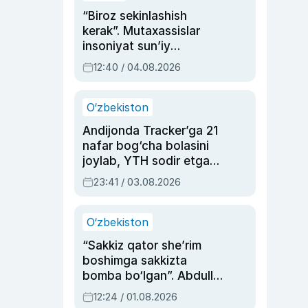
“Biroz sekinlashish
kerak”. Mutaxassislar
insoniyat sun’iy
intellektni boshqara
12:40 / 04.08.2026
olmay qolishidan xavotir
bildirdi
O‘zbekiston
Andijonda Tracker’ga 21
nafar bog‘cha bolasini
joylab, YTH sodir etgan
ayolga sud hukmi o‘qildi
23:41 / 03.08.2026
O‘zbekiston
“Sakkiz qator she’rim
boshimga sakkizta
bomba bo‘lgan”. Abdulla
Oripovni siyosiy
12:24 / 01.08.2026
ayblovlardan asrab