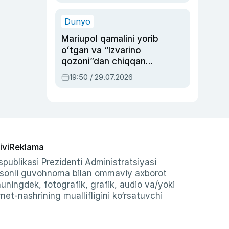
qolgan voqea
Dunyo
Mariupol qamalini yorib
oʻtgan va “Izvarino
qozoni”dan chiqqan
qahramon — Ukraina
19:50 / 29.07.2026
armiyasi bosh
qoʻmondoni Drapatiy
haqida
ivi
Reklama
publikasi Prezidenti Administratsiyasi
-sonli guvohnoma bilan ommaviy axborot
shuningdek, fotografik, grafik, audio va/yoki
et-nashrining muallifligini ko‘rsatuvchi