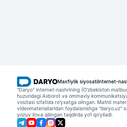
Maxfiylik siyosati
Internet-nas
“Daryo” internet-nashrining (O‘zbekiston matbuo
huzuridagi Axborot va ommaviy kommunikatsiyal
vositasi sifatida ro‘yxatga olingan. Matnli materi
videomateriallaridan foydalanishga “daryo.uz” sa
yozuv ilova qilingan taqdirda yo‘l qo‘yiladi.