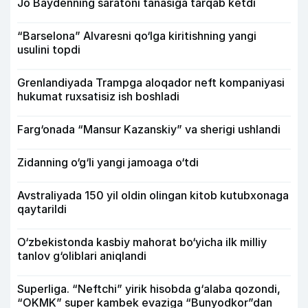
Jo Baydenning saratoni tanasiga tarqab ketdi
“Barselona” Alvaresni qo‘lga kiritishning yangi
usulini topdi
Grenlandiyada Trampga aloqador neft kompaniyasi
hukumat ruxsatisiz ish boshladi
Farg‘onada “Mansur Kazanskiy” va sherigi ushlandi
Zidanning o‘g‘li yangi jamoaga o‘tdi
Avstraliyada 150 yil oldin olingan kitob kutubxonaga
qaytarildi
O‘zbekistonda kasbiy mahorat bo‘yicha ilk milliy
tanlov g‘oliblari aniqlandi
Superliga. “Neftchi” yirik hisobda g‘alaba qozondi,
“OKMK” super kambek evaziga “Bunyodkor”dan