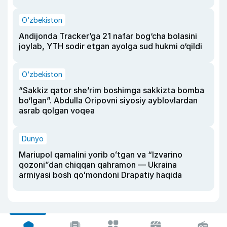
O‘zbekiston
Andijonda Tracker’ga 21 nafar bog‘cha bolasini
joylab, YTH sodir etgan ayolga sud hukmi o‘qildi
O‘zbekiston
“Sakkiz qator she’rim boshimga sakkizta bomba
bo‘lgan”. Abdulla Oripovni siyosiy ayblovlardan
asrab qolgan voqea
Dunyo
Mariupol qamalini yorib oʻtgan va “Izvarino
qozoni”dan chiqqan qahramon — Ukraina
armiyasi bosh qoʻmondoni Drapatiy haqida