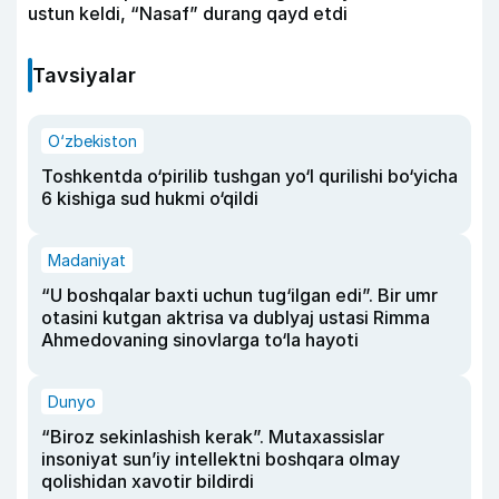
ustun keldi, “Nasaf” durang qayd etdi
Tavsiyalar
O‘zbekiston
Toshkentda o‘pirilib tushgan yo‘l qurilishi bo‘yicha
6 kishiga sud hukmi o‘qildi
Madaniyat
“U boshqalar baxti uchun tug‘ilgan edi”. Bir umr
otasini kutgan aktrisa va dublyaj ustasi Rimma
Ahmedovaning sinovlarga to‘la hayoti
Dunyo
“Biroz sekinlashish kerak”. Mutaxassislar
insoniyat sun’iy intellektni boshqara olmay
qolishidan xavotir bildirdi