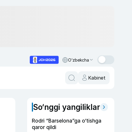
O‘zbekcha
Kabinet
So‘nggi yangiliklar
Rodri “Barselona”ga o‘tishga
qaror qildi