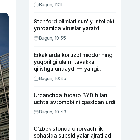
Bugun, 11:11
Stenford olimlari sun’iy intellekt
yordamida viruslar yaratdi
Bugun, 10:55
Erkaklarda kortizol miqdorining
yuqoriligi ularni tavakkal
qilishga undaydi — yangi
tadqiqot
Bugun, 10:45
Urganchda fuqaro BYD bilan
uchta avtomobilni qasddan urdi
Bugun, 10:43
O‘zbekistonda chorvachilik
sohasida subsidiyalar ajratiladi