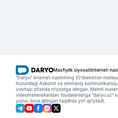
Maxfiylik siyosati
Internet-nas
“Daryo” internet-nashrining (O‘zbekiston matbuo
huzuridagi Axborot va ommaviy kommunikatsiyal
vositasi sifatida ro‘yxatga olingan. Matnli materi
videomateriallaridan foydalanishga “daryo.uz” sa
yozuv ilova qilingan taqdirda yo‘l qo‘yiladi.