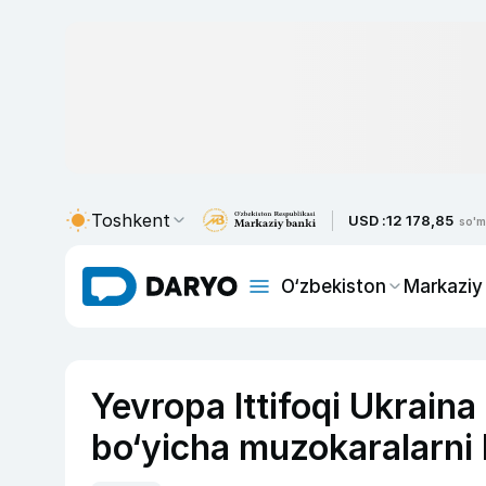
Toshkent
USD :
12 178,85
so'm
O‘zbekiston
Markaziy
Yevropa Ittifoqi Ukraina 
bo‘yicha muzokaralarni 