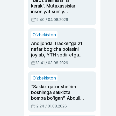
“Biroz sekinlashish
kerak”. Mutaxassislar
insoniyat sun’iy
intellektni boshqara
12:40 / 04.08.2026
olmay qolishidan xavotir
bildirdi
O‘zbekiston
Andijonda Tracker’ga 21
nafar bog‘cha bolasini
joylab, YTH sodir etgan
ayolga sud hukmi o‘qildi
23:41 / 03.08.2026
O‘zbekiston
“Sakkiz qator she’rim
boshimga sakkizta
bomba bo‘lgan”. Abdulla
Oripovni siyosiy
12:24 / 01.08.2026
ayblovlardan asrab
qolgan voqea