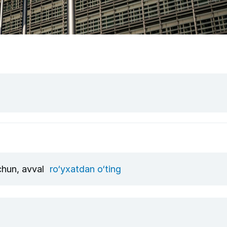
uchun, avval
ro‘yxatdan o‘ting