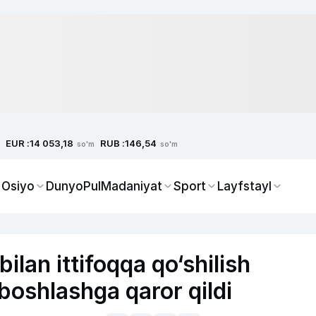
EUR :
RUB :
14 053,18
146,54
so'm
so'm
 Osiyo
Dunyo
Pul
Madaniyat
Sport
Layfstayl
bilan ittifoqqa qo‘shilish
boshlashga qaror qildi