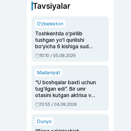
Tavsiyalar
O‘zbekiston
Toshkentda o‘pirilib
tushgan yo‘l qurilishi
bo‘yicha 6 kishiga sud
hukmi o‘qildi
10:10 / 05.08.2026
Madaniyat
“U boshqalar baxti uchun
tug‘ilgan edi”. Bir umr
otasini kutgan aktrisa va
dublyaj ustasi Rimma
13:55 / 04.08.2026
Ahmedovaning
sinovlarga to‘la hayoti
Dunyo