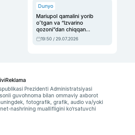
Dunyo
Mariupol qamalini yorib
oʻtgan va “Izvarino
qozoni”dan chiqqan
qahramon — Ukraina
19:50 / 29.07.2026
armiyasi bosh
qoʻmondoni Drapatiy
haqida
ivi
Reklama
publikasi Prezidenti Administratsiyasi
-sonli guvohnoma bilan ommaviy axborot
shuningdek, fotografik, grafik, audio va/yoki
et-nashrining muallifligini ko‘rsatuvchi