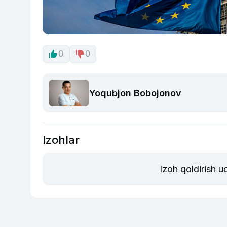
0
0
Yoqubjon Bobojonov
Izohlar
Izoh qoldirish 