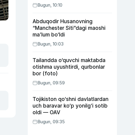
Bugun, 10:10
Abduqodir Husanovning
“Manchester Siti”dagi maoshi
ma’lum bo‘ldi
Bugun, 10:03
Tailandda o‘quvchi maktabda
otishma uyushtirdi, qurbonlar
bor (foto)
Bugun, 09:59
Tojikiston qo‘shni davlatlardan
uch baravar ko‘p yonilg‘i sotib
oldi — OAV
Bugun, 09:35