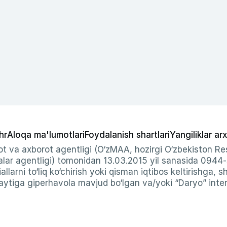
hr
Aloqa ma'lumotlari
Foydalanish shartlari
Yangiliklar arx
t va axborot agentligi (O‘zMAA, hozirgi O‘zbekiston Res
ar agentligi) tomonidan 13.03.2015 yil sanasida 0944
allarni to‘liq ko‘chirish yoki qisman iqtibos keltirishga, 
ytiga giperhavola mavjud bo‘lgan va/yoki “Daryo” intern