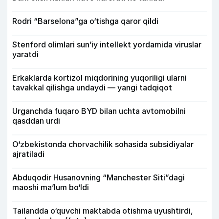
Rodri “Barselona”ga o‘tishga qaror qildi
Stenford olimlari sun’iy intellekt yordamida viruslar
yaratdi
Erkaklarda kortizol miqdorining yuqoriligi ularni
tavakkal qilishga undaydi — yangi tadqiqot
Urganchda fuqaro BYD bilan uchta avtomobilni
qasddan urdi
O‘zbekistonda chorvachilik sohasida subsidiyalar
ajratiladi
Abduqodir Husanovning “Manchester Siti”dagi
maoshi ma’lum bo‘ldi
Tailandda o‘quvchi maktabda otishma uyushtirdi,