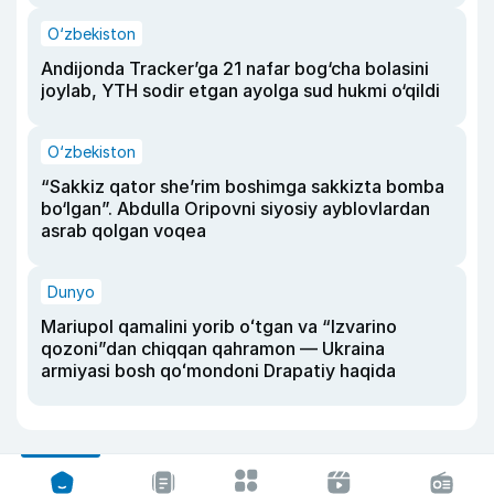
O‘zbekiston
Andijonda Tracker’ga 21 nafar bog‘cha bolasini
joylab, YTH sodir etgan ayolga sud hukmi o‘qildi
O‘zbekiston
“Sakkiz qator she’rim boshimga sakkizta bomba
bo‘lgan”. Abdulla Oripovni siyosiy ayblovlardan
asrab qolgan voqea
Dunyo
Mariupol qamalini yorib oʻtgan va “Izvarino
qozoni”dan chiqqan qahramon — Ukraina
armiyasi bosh qoʻmondoni Drapatiy haqida