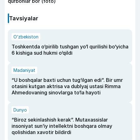
qurbonlar bor (foto)
Tavsiyalar
O‘zbekiston
Toshkentda o‘pirilib tushgan yo‘l qurilishi bo‘yicha
6 kishiga sud hukmi o‘qildi
Madaniyat
“U boshqalar baxti uchun tug‘ilgan edi”. Bir umr
otasini kutgan aktrisa va dublyaj ustasi Rimma
Ahmedovaning sinovlarga to‘la hayoti
Dunyo
“Biroz sekinlashish kerak”. Mutaxassislar
insoniyat sun’iy intellektni boshqara olmay
qolishidan xavotir bildirdi