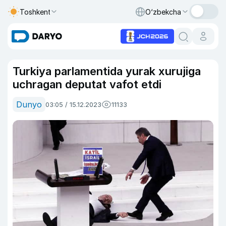
Toshkent
O‘zbekcha
Turkiya parlamentida yurak xurujiga
uchragan deputat vafot etdi
Dunyo
03:05 / 15.12.2023
11133