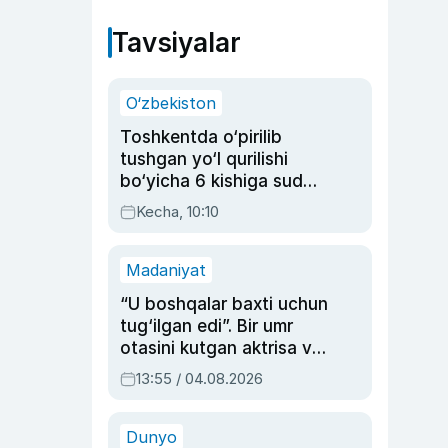
Tavsiyalar
O‘zbekiston
Toshkentda o‘pirilib
tushgan yo‘l qurilishi
bo‘yicha 6 kishiga sud
hukmi o‘qildi
Kecha, 10:10
Madaniyat
“U boshqalar baxti uchun
tug‘ilgan edi”. Bir umr
otasini kutgan aktrisa va
dublyaj ustasi Rimma
13:55 / 04.08.2026
Ahmedovaning
sinovlarga to‘la hayoti
Dunyo