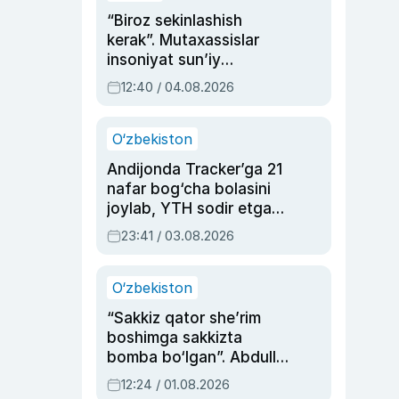
“Biroz sekinlashish
kerak”. Mutaxassislar
insoniyat sun’iy
intellektni boshqara
12:40 / 04.08.2026
olmay qolishidan xavotir
bildirdi
O‘zbekiston
Andijonda Tracker’ga 21
nafar bog‘cha bolasini
joylab, YTH sodir etgan
ayolga sud hukmi o‘qildi
23:41 / 03.08.2026
O‘zbekiston
“Sakkiz qator she’rim
boshimga sakkizta
bomba bo‘lgan”. Abdulla
Oripovni siyosiy
12:24 / 01.08.2026
ayblovlardan asrab