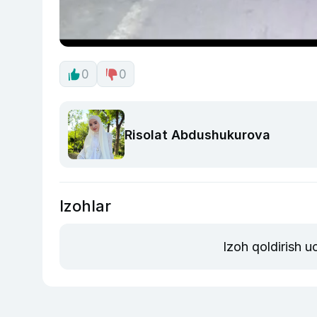
0
0
Risolat Abdushukurova
Izohlar
Izoh qoldirish 