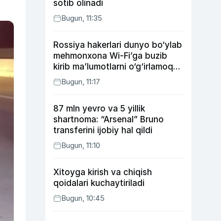
sotib olinadi
Bugun, 11:35
Rossiya hakerlari dunyo bo‘ylab
mehmonxona Wi-Fi’ga buzib
kirib ma’lumotlarni o‘g‘irlamoqda
— Microsoft
Bugun, 11:17
87 mln yevro va 5 yillik
shartnoma: “Arsenal” Bruno
transferini ijobiy hal qildi
Bugun, 11:10
Xitoyga kirish va chiqish
qoidalari kuchaytiriladi
Bugun, 10:45