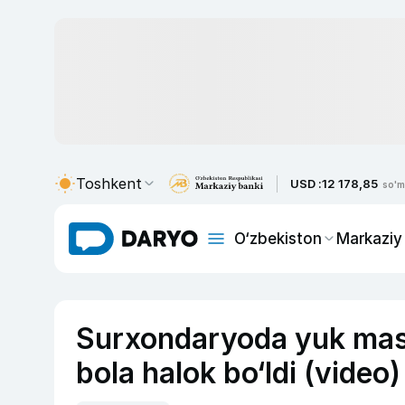
Toshkent
USD :
12 178,85
so'm
O‘zbekiston
Markaziy
Surxondaryoda yuk mash
bola halok bo‘ldi (video)