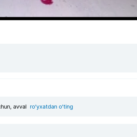
uchun, avval
ro‘yxatdan o‘ting