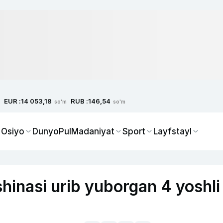
EUR :
RUB :
14 053,18
146,54
so'm
so'm
 Osiyo
Dunyo
Pul
Madaniyat
Sport
Layfstayl
inasi urib yuborgan 4 yoshli