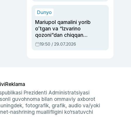
qolgan voqea
Dunyo
Mariupol qamalini yorib
oʻtgan va “Izvarino
qozoni”dan chiqqan
qahramon — Ukraina
19:50 / 29.07.2026
armiyasi bosh
qoʻmondoni Drapatiy
haqida
ivi
Reklama
publikasi Prezidenti Administratsiyasi
-sonli guvohnoma bilan ommaviy axborot
shuningdek, fotografik, grafik, audio va/yoki
et-nashrining muallifligini ko‘rsatuvchi