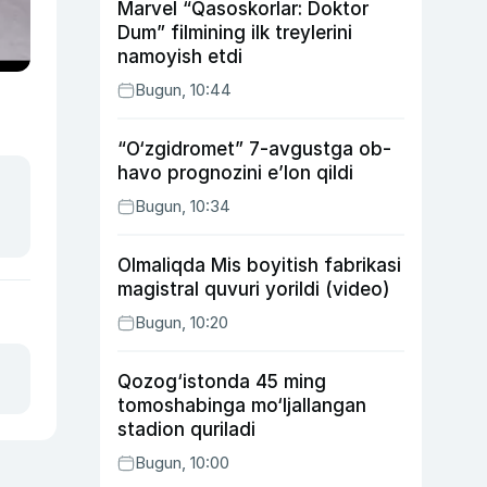
Marvel “Qasoskorlar: Doktor
Dum” filmining ilk treylerini
namoyish etdi
Bugun, 10:44
“O‘zgidromet” 7-avgustga ob-
havo prognozini e’lon qildi
Bugun, 10:34
Olmaliqda Mis boyitish fabrikasi
magistral quvuri yorildi (video)
Bugun, 10:20
Qozog‘istonda 45 ming
tomoshabinga mo‘ljallangan
stadion quriladi
Bugun, 10:00