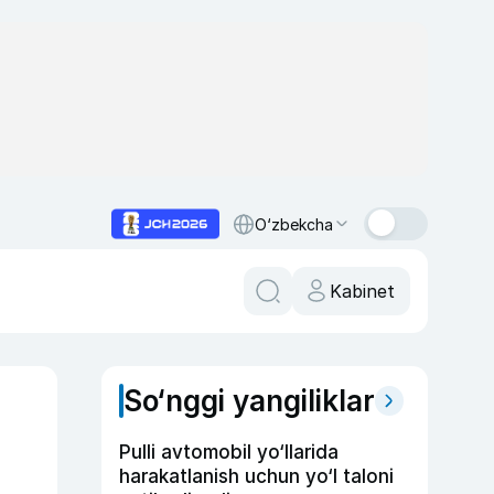
O‘zbekcha
Kabinet
So‘nggi yangiliklar
Pulli avtomobil yo‘llarida
harakatlanish uchun yo‘l taloni