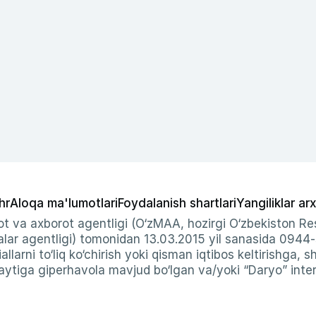
hr
Aloqa ma'lumotlari
Foydalanish shartlari
Yangiliklar arx
t va axborot agentligi (O‘zMAA, hozirgi O‘zbekiston Res
ar agentligi) tomonidan 13.03.2015 yil sanasida 0944
allarni to‘liq ko‘chirish yoki qisman iqtibos keltirishga, 
ytiga giperhavola mavjud bo‘lgan va/yoki “Daryo” intern