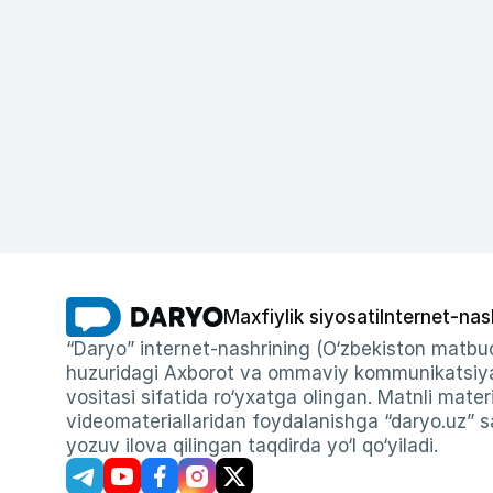
Maxfiylik siyosati
Internet-nas
“Daryo” internet-nashrining (O‘zbekiston matbuo
huzuridagi Axborot va ommaviy kommunikatsiyal
vositasi sifatida ro‘yxatga olingan. Matnli materi
videomateriallaridan foydalanishga “daryo.uz” sa
yozuv ilova qilingan taqdirda yo‘l qo‘yiladi.