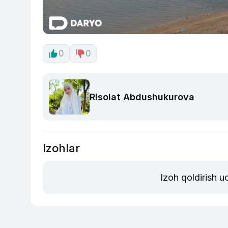
0
0
Risolat Abdushukurova
Izohlar
Izoh qoldirish 