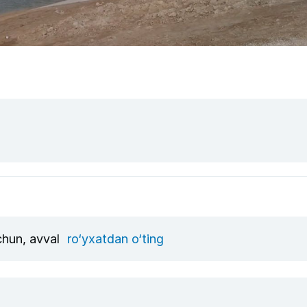
uchun, avval
ro‘yxatdan o‘ting