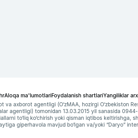
hr
Aloqa ma'lumotlari
Foydalanish shartlari
Yangiliklar arx
t va axborot agentligi (O‘zMAA, hozirgi O‘zbekiston Res
ar agentligi) tomonidan 13.03.2015 yil sanasida 0944
allarni to‘liq ko‘chirish yoki qisman iqtibos keltirishga, 
ytiga giperhavola mavjud bo‘lgan va/yoki “Daryo” intern