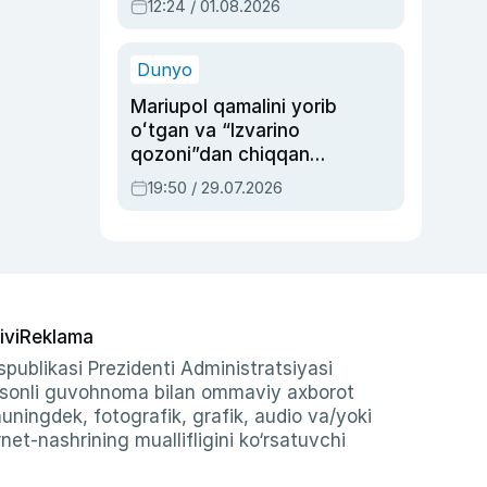
12:24 / 01.08.2026
ayblovlardan asrab
qolgan voqea
Dunyo
Mariupol qamalini yorib
oʻtgan va “Izvarino
qozoni”dan chiqqan
qahramon — Ukraina
19:50 / 29.07.2026
armiyasi bosh
qoʻmondoni Drapatiy
haqida
ivi
Reklama
publikasi Prezidenti Administratsiyasi
-sonli guvohnoma bilan ommaviy axborot
shuningdek, fotografik, grafik, audio va/yoki
et-nashrining muallifligini ko‘rsatuvchi