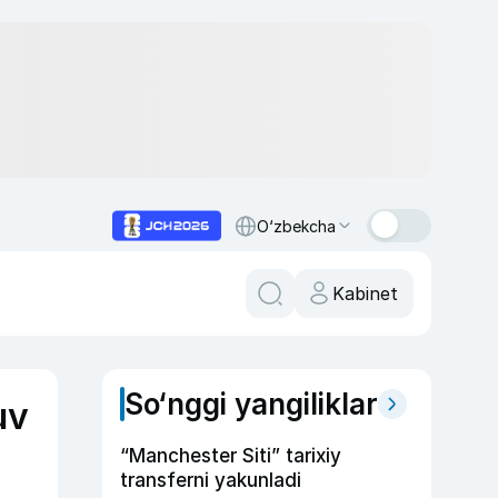
O‘zbekcha
Kabinet
So‘nggi yangiliklar
uv
“Manchester Siti” tarixiy
transferni yakunladi