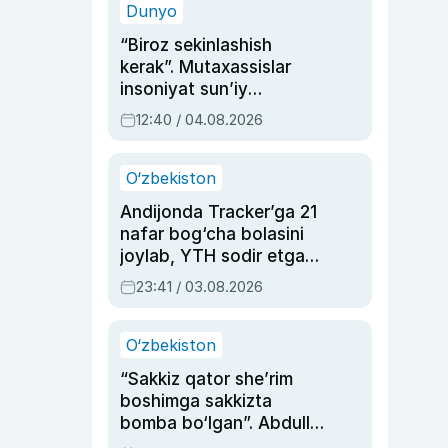
Dunyo
“Biroz sekinlashish
kerak”. Mutaxassislar
insoniyat sun’iy
intellektni boshqara
12:40 / 04.08.2026
olmay qolishidan xavotir
bildirdi
O‘zbekiston
Andijonda Tracker’ga 21
nafar bog‘cha bolasini
joylab, YTH sodir etgan
ayolga sud hukmi o‘qildi
23:41 / 03.08.2026
O‘zbekiston
“Sakkiz qator she’rim
boshimga sakkizta
bomba bo‘lgan”. Abdulla
Oripovni siyosiy