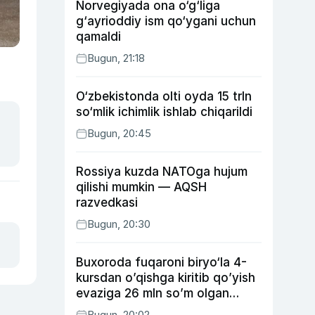
Norvegiyada ona o‘g‘liga
g‘ayrioddiy ism qo‘ygani uchun
qamaldi
Bugun, 21:18
O‘zbekistonda olti oyda 15 trln
so‘mlik ichimlik ishlab chiqarildi
Bugun, 20:45
Rossiya kuzda NATOga hujum
qilishi mumkin — AQSH
razvedkasi
Bugun, 20:30
Buxoroda fuqaroni biryo‘la 4-
kursdan o’qishga kiritib qo’yish
evaziga 26 mln so’m olgan
shaxs ushlandi
Bugun, 20:02