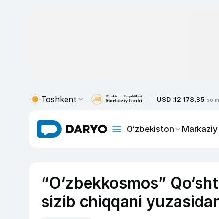
Toshkent
USD :
12 178,85
so'm
O‘zbekiston
Markaziy
“O‘zbekkosmos” Qo‘shte
sizib chiqqani yuzasidan