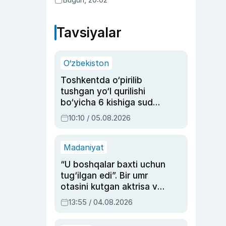
Tavsiyalar
O‘zbekiston
Toshkentda o‘pirilib
tushgan yo‘l qurilishi
bo‘yicha 6 kishiga sud
hukmi o‘qildi
10:10 / 05.08.2026
Madaniyat
“U boshqalar baxti uchun
tug‘ilgan edi”. Bir umr
otasini kutgan aktrisa va
dublyaj ustasi Rimma
13:55 / 04.08.2026
Ahmedovaning
sinovlarga to‘la hayoti