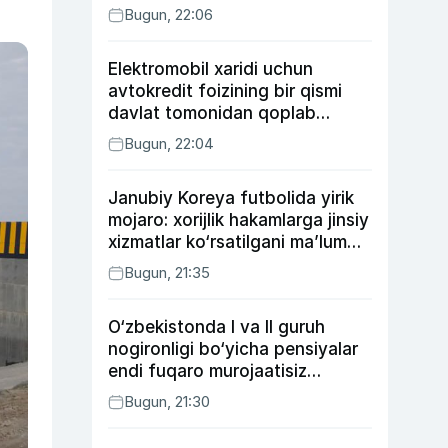
Bugun, 22:06
Elektromobil xaridi uchun
avtokredit foizining bir qismi
davlat tomonidan qoplab
berilishi mumkin
Bugun, 22:04
Janubiy Koreya futbolida yirik
mojaro: xorijlik hakamlarga jinsiy
xizmatlar ko‘rsatilgani ma’lum
qilindi
Bugun, 21:35
O‘zbekistonda I va II guruh
nogironligi bo‘yicha pensiyalar
endi fuqaro murojaatisiz
tayinlanishi mumkin
Bugun, 21:30