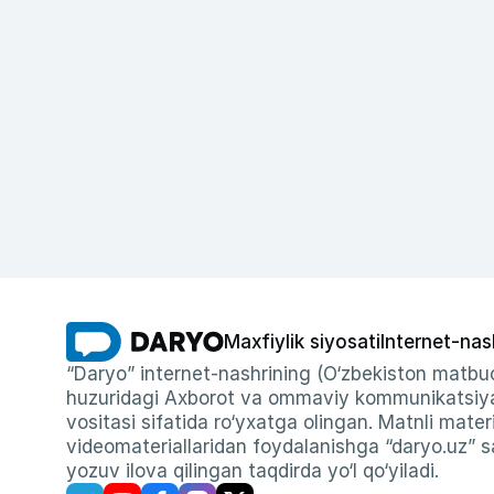
Maxfiylik siyosati
Internet-nas
“Daryo” internet-nashrining (O‘zbekiston matbuo
huzuridagi Axborot va ommaviy kommunikatsiyal
vositasi sifatida ro‘yxatga olingan. Matnli materi
videomateriallaridan foydalanishga “daryo.uz” sa
yozuv ilova qilingan taqdirda yo‘l qo‘yiladi.