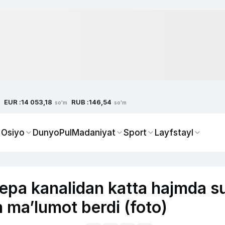
EUR :
RUB :
14 053,18
146,54
so'm
so'm
 Osiyo
Dunyo
Pul
Madaniyat
Sport
Layfstayl
pa kanalidan katta hajmda s
 ma’lumot berdi (foto)