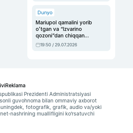
qolgan voqea
Dunyo
Mariupol qamalini yorib
oʻtgan va “Izvarino
qozoni”dan chiqqan
qahramon — Ukraina
19:50 / 29.07.2026
armiyasi bosh
qoʻmondoni Drapatiy
haqida
ivi
Reklama
publikasi Prezidenti Administratsiyasi
-sonli guvohnoma bilan ommaviy axborot
shuningdek, fotografik, grafik, audio va/yoki
et-nashrining muallifligini ko‘rsatuvchi