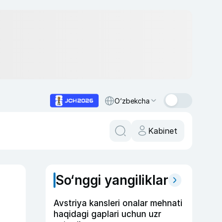
O‘zbekcha
Kabinet
So‘nggi yangiliklar
Avstriya kansleri onalar mehnati
haqidagi gaplari uchun uzr