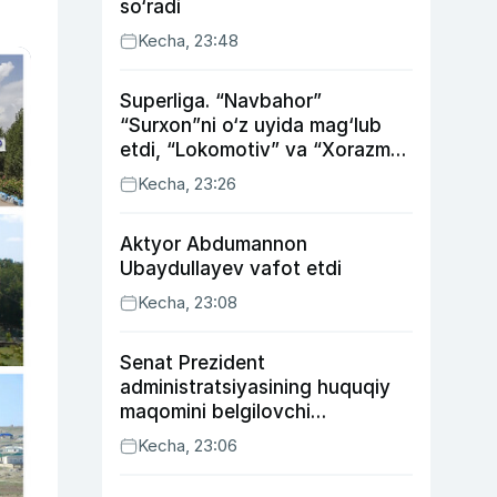
so‘radi
Kecha, 23:48
Superliga. “Navbahor”
“Surxon”ni o‘z uyida mag‘lub
etdi, “Lokomotiv” va “Xorazm”
uyda g‘alaba qozondi
Kecha, 23:26
Aktyor Abdu­mannon
Ubaydullayev vafot etdi
Kecha, 23:08
Senat Prezident
administratsiyasining huquqiy
maqomini belgilovchi
konstitutsiyaviy qonunni
Kecha, 23:06
ma’qulladi