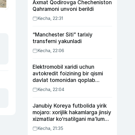
Axmat Qodirovga Checheniston
Qahramoni unvoni berildi
Kecha, 22:31
“Manchester Siti” tarixiy
transferni yakunladi
Kecha, 22:06
Elektromobil xaridi uchun
avtokredit foizining bir qismi
davlat tomonidan qoplab
berilishi mumkin
Kecha, 22:04
Janubiy Koreya futbolida yirik
mojaro: xorijlik hakamlarga jinsiy
xizmatlar ko‘rsatilgani ma’lum
qilindi
Kecha, 21:35