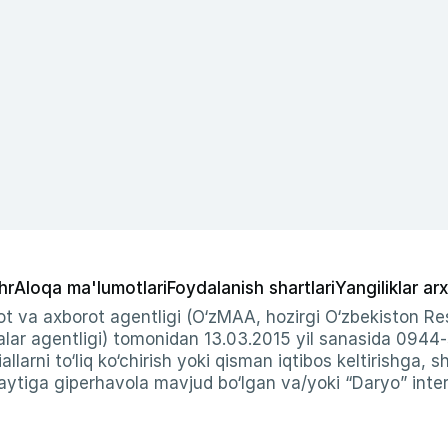
hr
Aloqa ma'lumotlari
Foydalanish shartlari
Yangiliklar arx
t va axborot agentligi (O‘zMAA, hozirgi O‘zbekiston Res
ar agentligi) tomonidan 13.03.2015 yil sanasida 0944
allarni to‘liq ko‘chirish yoki qisman iqtibos keltirishga, 
ytiga giperhavola mavjud bo‘lgan va/yoki “Daryo” intern