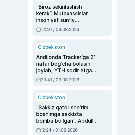
“Biroz sekinlashish
kerak”. Mutaxassislar
insoniyat sun’iy
intellektni boshqara
12:40 / 04.08.2026
olmay qolishidan xavotir
bildirdi
O‘zbekiston
Andijonda Tracker’ga 21
nafar bog‘cha bolasini
joylab, YTH sodir etgan
ayolga sud hukmi o‘qildi
23:41 / 03.08.2026
O‘zbekiston
“Sakkiz qator she’rim
boshimga sakkizta
bomba bo‘lgan”. Abdulla
Oripovni siyosiy
12:24 / 01.08.2026
ayblovlardan asrab