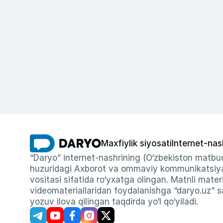
Maxfiylik siyosati
Internet-nas
“Daryo” internet-nashrining (O‘zbekiston matbuo
huzuridagi Axborot va ommaviy kommunikatsiyal
vositasi sifatida ro‘yxatga olingan. Matnli materi
videomateriallaridan foydalanishga “daryo.uz” sa
yozuv ilova qilingan taqdirda yo‘l qo‘yiladi.