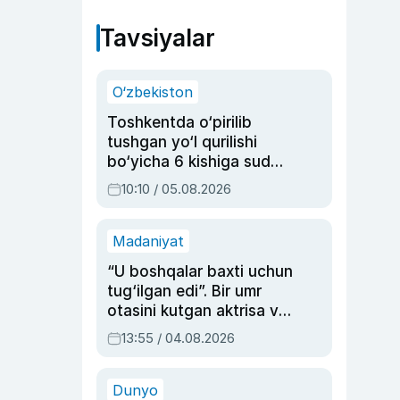
Tavsiyalar
O‘zbekiston
Toshkentda o‘pirilib
tushgan yo‘l qurilishi
bo‘yicha 6 kishiga sud
hukmi o‘qildi
10:10 / 05.08.2026
Madaniyat
“U boshqalar baxti uchun
tug‘ilgan edi”. Bir umr
otasini kutgan aktrisa va
dublyaj ustasi Rimma
13:55 / 04.08.2026
Ahmedovaning
sinovlarga to‘la hayoti
Dunyo