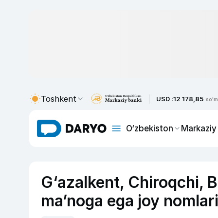
Toshkent
USD :
12 178,85
so'm
O‘zbekiston
Markaziy
G‘azalkent, Chiroqchi, 
maʼnoga ega joy nomlar