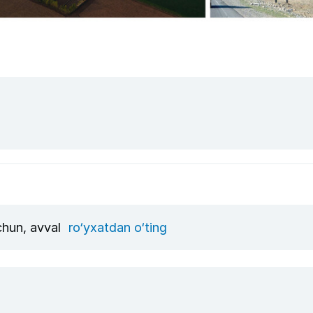
uchun, avval
ro‘yxatdan o‘ting