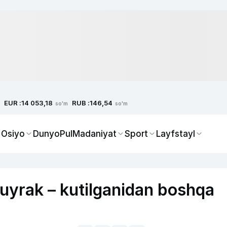
EUR :
RUB :
14 053,18
146,54
so'm
so'm
 Osiyo
Dunyo
Pul
Madaniyat
Sport
Layfstayl
Buyrak – kutilganidan boshqa
i