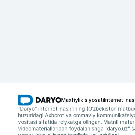
Maxfiylik siyosati
Internet-nas
“Daryo” internet-nashrining (O‘zbekiston matbuo
huzuridagi Axborot va ommaviy kommunikatsiyal
vositasi sifatida ro‘yxatga olingan. Matnli materi
videomateriallaridan foydalanishga “daryo.uz” sa