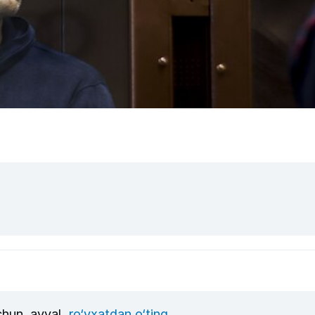
uchun, avval
ro‘yxatdan o‘ting