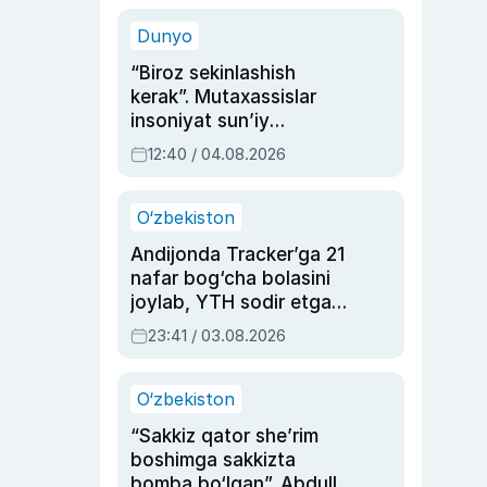
sinovlarga to‘la hayoti
Dunyo
“Biroz sekinlashish
kerak”. Mutaxassislar
insoniyat sun’iy
intellektni boshqara
12:40 / 04.08.2026
olmay qolishidan xavotir
bildirdi
O‘zbekiston
Andijonda Tracker’ga 21
nafar bog‘cha bolasini
joylab, YTH sodir etgan
ayolga sud hukmi o‘qildi
23:41 / 03.08.2026
O‘zbekiston
“Sakkiz qator she’rim
boshimga sakkizta
bomba bo‘lgan”. Abdulla