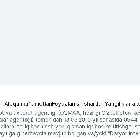
hr
Aloqa ma'lumotlari
Foydalanish shartlari
Yangiliklar arx
t va axborot agentligi (O‘zMAA, hozirgi O‘zbekiston Res
ar agentligi) tomonidan 13.03.2015 yil sanasida 0944
allarni to‘liq ko‘chirish yoki qisman iqtibos keltirishga, 
ytiga giperhavola mavjud bo‘lgan va/yoki “Daryo” intern