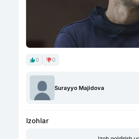
0
0
Surayyo Majidova
Izohlar
Izoh qoldirish 