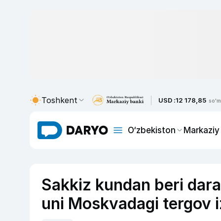
Toshkent
USD :
12 178,85
so'm
O‘zbekiston
Markaziy
Sakkiz kundan beri darak
uni Moskvadagi tergov i