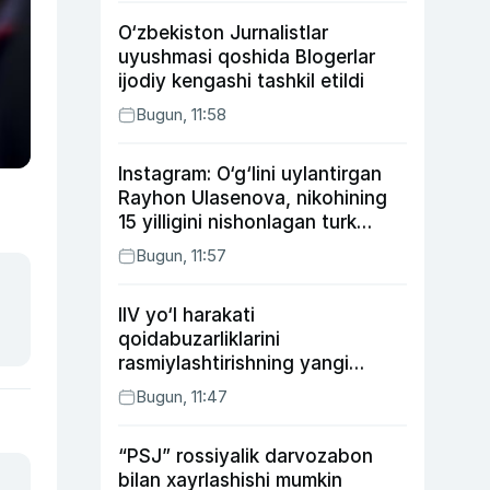
O‘zbekiston Jurnalistlar
uyushmasi qoshida Blogerlar
ijodiy kengashi tashkil etildi
Bugun, 11:58
Instagram: O‘g‘lini uylantirgan
Rayhon Ulasenova, nikohining
15 yilligini nishonlagan turk
aktyorlari va Kamelot qasriga
Bugun, 11:57
sayohat qilgan Zebo Rahimova
IIV yo‘l harakati
qoidabuzarliklarini
rasmiylashtirishning yangi
tartibini taklif qildi
Bugun, 11:47
“PSJ” rossiyalik darvozabon
bilan xayrlashishi mumkin