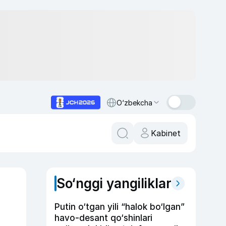
O‘zbekcha
Kabinet
So‘nggi yangiliklar
Putin o‘tgan yili “halok bo‘lgan”
havo-desant qo‘shinlari