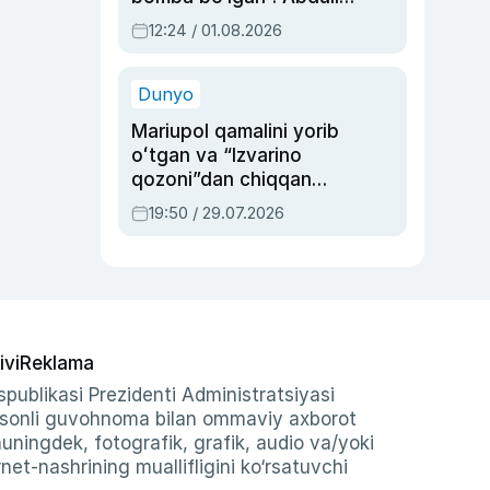
Oripovni siyosiy
12:24 / 01.08.2026
ayblovlardan asrab
qolgan voqea
Dunyo
Mariupol qamalini yorib
oʻtgan va “Izvarino
qozoni”dan chiqqan
qahramon — Ukraina
19:50 / 29.07.2026
armiyasi bosh
qoʻmondoni Drapatiy
haqida
ivi
Reklama
publikasi Prezidenti Administratsiyasi
-sonli guvohnoma bilan ommaviy axborot
shuningdek, fotografik, grafik, audio va/yoki
et-nashrining muallifligini ko‘rsatuvchi