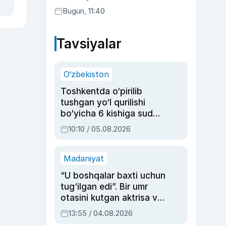
Bugun, 11:40
Tavsiyalar
O‘zbekiston
Toshkentda o‘pirilib
tushgan yo‘l qurilishi
bo‘yicha 6 kishiga sud
hukmi o‘qildi
10:10 / 05.08.2026
Madaniyat
“U boshqalar baxti uchun
tug‘ilgan edi”. Bir umr
otasini kutgan aktrisa va
dublyaj ustasi Rimma
13:55 / 04.08.2026
Ahmedovaning