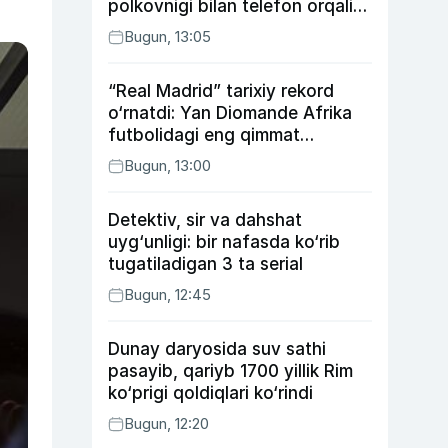
polkovnigi bilan telefon orqali
suhbatlashdi
Bugun, 13:05
“Real Madrid” tarixiy rekord
o‘rnatdi: Yan Diomande Afrika
futbolidagi eng qimmat
transferga aylandi
Bugun, 13:00
Detektiv, sir va dahshat
uyg‘unligi: bir nafasda ko‘rib
tugatiladigan 3 ta serial
Bugun, 12:45
Dunay daryosida suv sathi
pasayib, qariyb 1700 yillik Rim
ko‘prigi qoldiqlari ko‘rindi
Bugun, 12:20