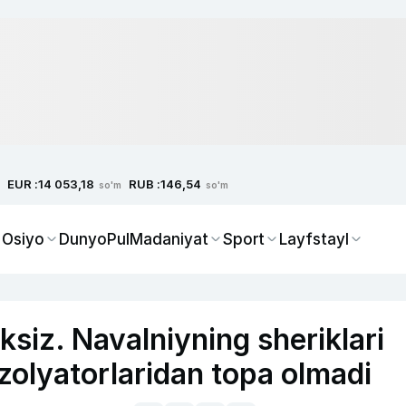
EUR :
RUB :
14 053,18
146,54
so'm
so'm
 Osiyo
Dunyo
Pul
Madaniyat
Sport
Layfstayl
siz. Navalniyning sheriklari
zolyatorlaridan topa olmadi