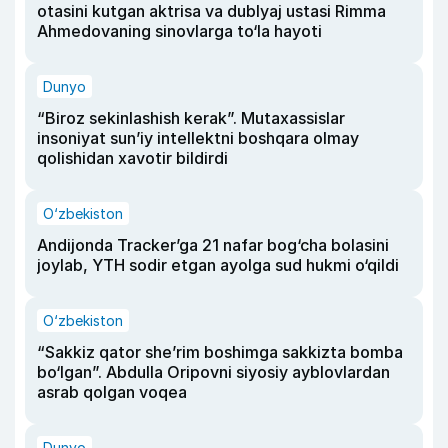
otasini kutgan aktrisa va dublyaj ustasi Rimma
Ahmedovaning sinovlarga to‘la hayoti
Dunyo
“Biroz sekinlashish kerak”. Mutaxassislar
insoniyat sun’iy intellektni boshqara olmay
qolishidan xavotir bildirdi
O‘zbekiston
Andijonda Tracker’ga 21 nafar bog‘cha bolasini
joylab, YTH sodir etgan ayolga sud hukmi o‘qildi
O‘zbekiston
“Sakkiz qator she’rim boshimga sakkizta bomba
bo‘lgan”. Abdulla Oripovni siyosiy ayblovlardan
asrab qolgan voqea
Dunyo