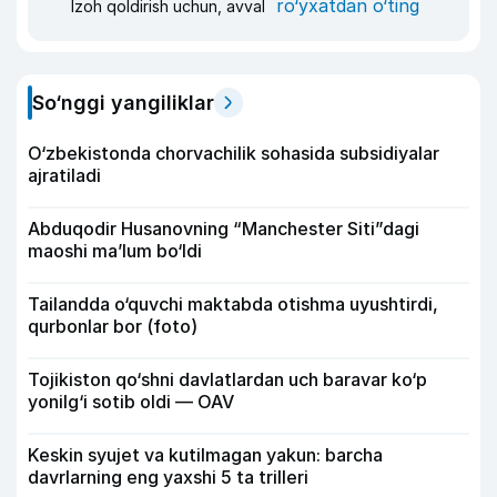
ro‘yxatdan o‘ting
Izoh qoldirish uchun, avval
So‘nggi yangiliklar
O‘zbekistonda chorvachilik sohasida subsidiyalar
ajratiladi
Abduqodir Husanovning “Manchester Siti”dagi
maoshi ma’lum bo‘ldi
Tailandda o‘quvchi maktabda otishma uyushtirdi,
qurbonlar bor (foto)
Tojikiston qo‘shni davlatlardan uch baravar ko‘p
yonilg‘i sotib oldi — OAV
Keskin syujet va kutilmagan yakun: barcha
davrlarning eng yaxshi 5 ta trilleri