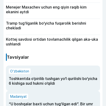
Menejer Maxachev uchun eng qiyin raqib kim
ekanini aytdi
Tramp tug‘ilganlik bo‘yicha fuqarolik berishni
chekladi
Kottej savdosi ortidan tovlamachilik qilgan aka-uka
ushlandi
Tavsiyalar
O‘zbekiston
Toshkentda o‘pirilib tushgan yo‘l qurilishi bo‘yicha
6 kishiga sud hukmi o‘qildi
Madaniyat
“U boshqalar baxti uchun tug‘ilgan edi”. Bir umr