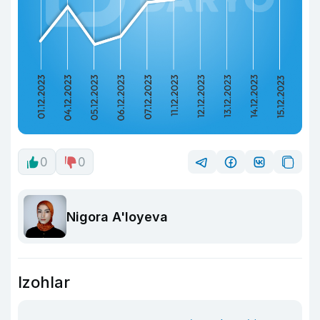
0
0
Nigora A'loyeva
Izohlar