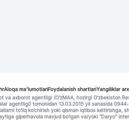
hr
Aloqa ma'lumotlari
Foydalanish shartlari
Yangiliklar arx
t va axborot agentligi (O‘zMAA, hozirgi O‘zbekiston Res
ar agentligi) tomonidan 13.03.2015 yil sanasida 0944
allarni to‘liq ko‘chirish yoki qisman iqtibos keltirishga, 
ytiga giperhavola mavjud bo‘lgan va/yoki “Daryo” intern