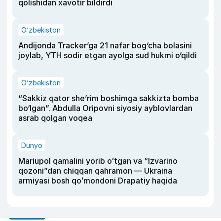
qolishidan xavotir bildirdi
O‘zbekiston
Andijonda Tracker’ga 21 nafar bog‘cha bolasini
joylab, YTH sodir etgan ayolga sud hukmi o‘qildi
O‘zbekiston
“Sakkiz qator she’rim boshimga sakkizta bomba
bo‘lgan”. Abdulla Oripovni siyosiy ayblovlardan
asrab qolgan voqea
Dunyo
Mariupol qamalini yorib oʻtgan va “Izvarino
qozoni”dan chiqqan qahramon — Ukraina
armiyasi bosh qoʻmondoni Drapatiy haqida