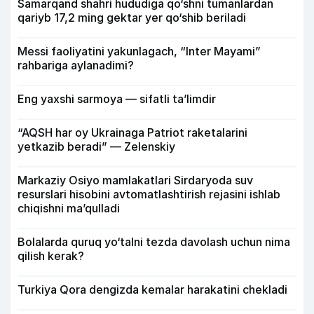
Samarqand shahri hududiga qo‘shni tumanlardan
qariyb 17,2 ming gektar yer qo‘shib beriladi
Messi faoliyatini yakunlagach, “Inter Mayami”
rahbariga aylanadimi?
Eng yaxshi sarmoya — sifatli ta’limdir
“AQSH har oy Ukrainaga Patriot raketalarini
yetkazib beradi” — Zelenskiy
Markaziy Osiyo mamlakatlari Sirdaryoda suv
resurslari hisobini avtomatlashtirish rejasini ishlab
chiqishni ma’qulladi
Bolalarda quruq yo‘talni tezda davolash uchun nima
qilish kerak?
Turkiya Qora dengizda kemalar harakatini chekladi