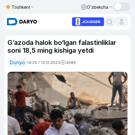
Toshkent
O‘zbekcha
G‘azoda halok bo‘lgan falastinliklar
soni 18,5 ming kishiga yetdi
Dunyo
14:25 / 13.12.2023
4085