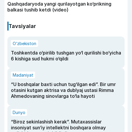
Qashqadaryoda yangi qurilayotgan ko‘prikning
balkasi tushib ketdi (video)
Tavsiyalar
O‘zbekiston
Toshkentda o‘pirilib tushgan yo‘l qurilishi bo‘yicha
6 kishiga sud hukmi o‘qildi
Madaniyat
“U boshqalar baxti uchun tug‘ilgan edi”. Bir umr
otasini kutgan aktrisa va dublyaj ustasi Rimma
Ahmedovaning sinovlarga to‘la hayoti
Dunyo
“Biroz sekinlashish kerak”. Mutaxassislar
insoniyat sun’iy intellektni boshqara olmay