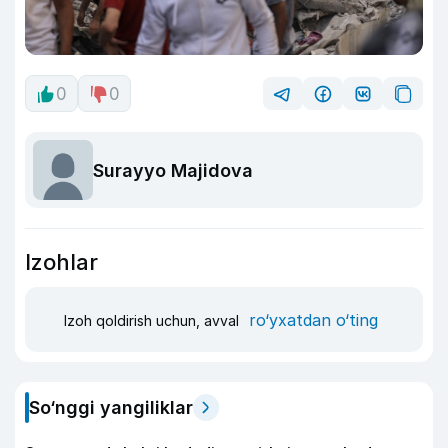
0
0
Surayyo Majidova
Izohlar
ro‘yxatdan o‘ting
Izoh qoldirish uchun, avval
So‘nggi yangiliklar