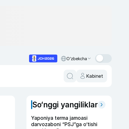
O‘zbekcha
Kabinet
So‘nggi yangiliklar
Yaponiya terma jamoasi
darvozaboni “PSJ”ga o‘tishi