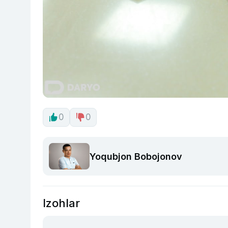
0
0
Yoqubjon Bobojonov
Izohlar