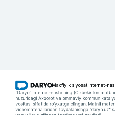
Maxfiylik siyosati
Internet-nas
“Daryo” internet-nashrining (O‘zbekiston matbuo
huzuridagi Axborot va ommaviy kommunikatsiyal
vositasi sifatida ro‘yxatga olingan. Matnli materi
videomateriallaridan foydalanishga “daryo.uz” sa