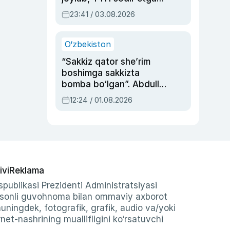
ayolga sud hukmi o‘qildi
23:41 / 03.08.2026
O‘zbekiston
“Sakkiz qator she’rim
boshimga sakkizta
bomba bo‘lgan”. Abdulla
Oripovni siyosiy
12:24 / 01.08.2026
ayblovlardan asrab
qolgan voqea
ivi
Reklama
publikasi Prezidenti Administratsiyasi
-sonli guvohnoma bilan ommaviy axborot
shuningdek, fotografik, grafik, audio va/yoki
et-nashrining muallifligini ko‘rsatuvchi