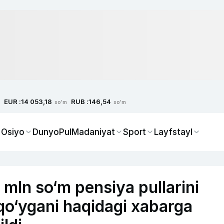
EUR :
RUB :
14 053,18
146,54
so'm
so'm
 Osiyo
Dunyo
Pul
Madaniyat
Sport
Layfstayl
 mln so‘m pensiya pullarini
qo‘ygani haqidagi xabarga