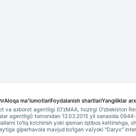
hr
Aloqa ma'lumotlari
Foydalanish shartlari
Yangiliklar arx
t va axborot agentligi (O‘zMAA, hozirgi O‘zbekiston Res
ar agentligi) tomonidan 13.03.2015 yil sanasida 0944
allarni to‘liq ko‘chirish yoki qisman iqtibos keltirishga, 
ytiga giperhavola mavjud bo‘lgan va/yoki “Daryo” intern