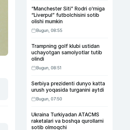
“Manchester Siti” Rodri o‘rniga
“Liverpul” futbolchisini sotib
olishi mumkin
Bugun, 08:55
Trampning golf klubi ustidan
uchayotgan samolyotlar tutib
olindi
Bugun, 08:51
Serbiya prezidenti dunyo katta
urush yoqasida turganini aytdi
Bugun, 07:50
Ukraina Turkiyadan ATACMS
raketalari va boshqa qurollarni
sotib olmoqchi