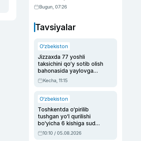
Bugun, 07:26
Tavsiyalar
O‘zbekiston
Jizzaxda 77 yoshli
taksichini qo‘y sotib olish
bahonasida yaylovga
olib borib o‘ldirgan yigit
Kecha, 11:15
20 yilga qamaldi
O‘zbekiston
Toshkentda o‘pirilib
tushgan yo‘l qurilishi
bo‘yicha 6 kishiga sud
hukmi o‘qildi
10:10 / 05.08.2026