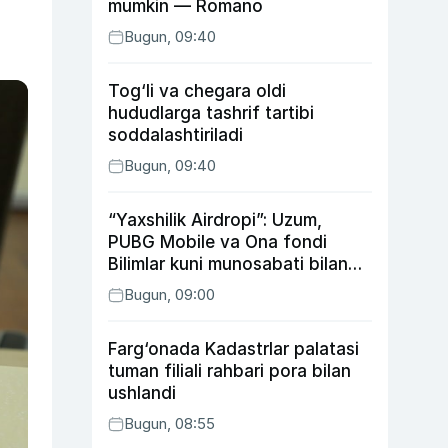
mumkin — Romano
Bugun, 09:40
Tog‘li va chegara oldi
hududlarga tashrif tartibi
soddalashtiriladi
Bugun, 09:40
“Yaxshilik Airdropi”: Uzum,
PUBG Mobile va Ona fondi
Bilimlar kuni munosabati bilan
xayriya tadbirini yo‘lga
Bugun, 09:00
qo‘ymoqda
Farg‘onada Kadastrlar palatasi
tuman filiali rahbari pora bilan
ushlandi
Bugun, 08:55