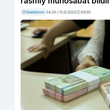
rasmiy munosabat bildiri
O‘zbekiston
04:25 / 13.12.2023
21530