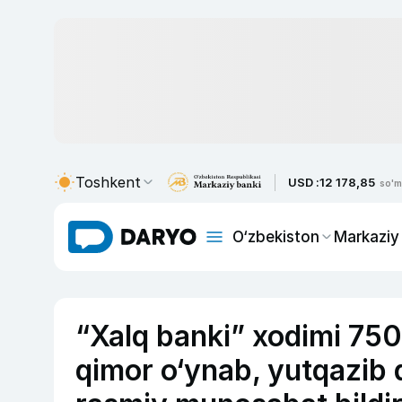
Toshkent
USD :
12 178,85
so'm
O‘zbekiston
Markaziy
“Xalq banki” xodimi 750
qimor o‘ynab, yutqazib 