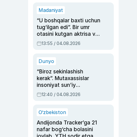
Madaniyat
“U boshqalar baxti uchun
tug‘ilgan edi”. Bir umr
otasini kutgan aktrisa va
dublyaj ustasi Rimma
13:55 / 04.08.2026
Ahmedovaning
sinovlarga to‘la hayoti
Dunyo
“Biroz sekinlashish
kerak”. Mutaxassislar
insoniyat sun’iy
intellektni boshqara
12:40 / 04.08.2026
olmay qolishidan xavotir
bildirdi
O‘zbekiston
Andijonda Tracker’ga 21
nafar bog‘cha bolasini
joylab, YTH sodir etgan