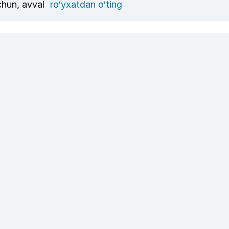
uchun, avval
ro‘yxatdan o‘ting