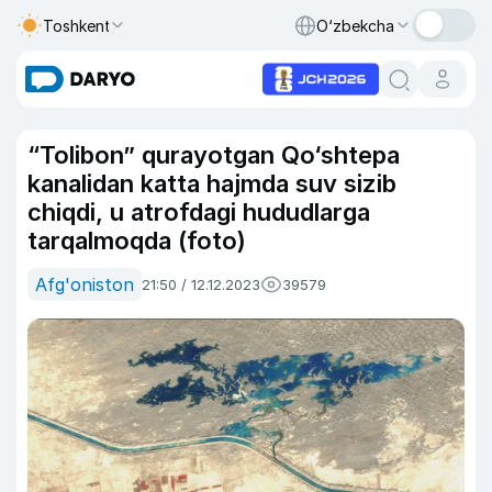
Toshkent
O‘zbekcha
“Tolibon” qurayotgan Qo‘shtepa
kanalidan katta hajmda suv sizib
chiqdi, u atrofdagi hududlarga
tarqalmoqda (foto)
Afg'oniston
21:50 / 12.12.2023
39579