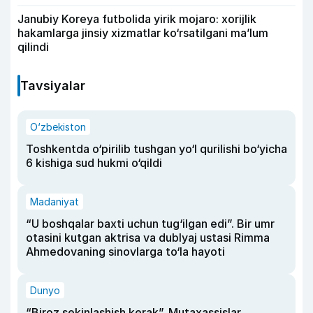
Janubiy Koreya futbolida yirik mojaro: xorijlik
hakamlarga jinsiy xizmatlar ko‘rsatilgani ma’lum
qilindi
Tavsiyalar
O‘zbekiston
Toshkentda o‘pirilib tushgan yo‘l qurilishi bo‘yicha
6 kishiga sud hukmi o‘qildi
Madaniyat
“U boshqalar baxti uchun tug‘ilgan edi”. Bir umr
otasini kutgan aktrisa va dublyaj ustasi Rimma
Ahmedovaning sinovlarga to‘la hayoti
Dunyo
“Biroz sekinlashish kerak”. Mutaxassislar