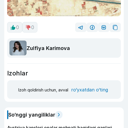
0
0
Zulfiya Karimova
Izohlar
ro‘yxatdan o‘ting
Izoh qoldirish uchun, avval
So‘nggi yangiliklar
Avstriya kansleri onalar mehnati haqidagi gaplari