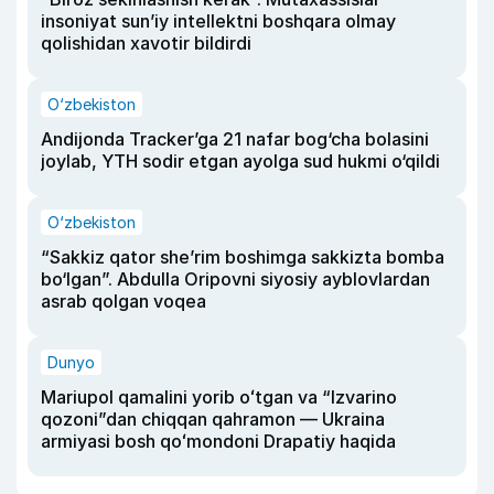
insoniyat sun’iy intellektni boshqara olmay
qolishidan xavotir bildirdi
O‘zbekiston
Andijonda Tracker’ga 21 nafar bog‘cha bolasini
joylab, YTH sodir etgan ayolga sud hukmi o‘qildi
O‘zbekiston
“Sakkiz qator she’rim boshimga sakkizta bomba
bo‘lgan”. Abdulla Oripovni siyosiy ayblovlardan
asrab qolgan voqea
Dunyo
Mariupol qamalini yorib oʻtgan va “Izvarino
qozoni”dan chiqqan qahramon — Ukraina
armiyasi bosh qoʻmondoni Drapatiy haqida