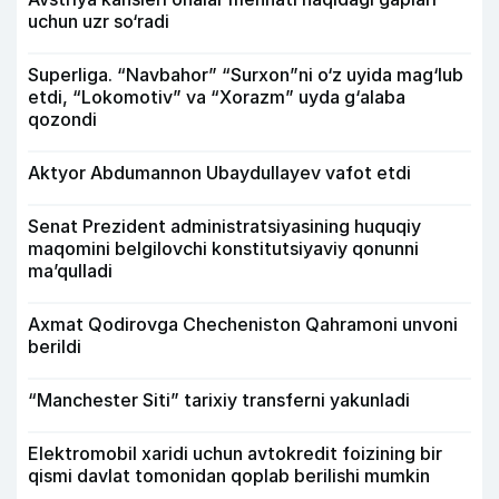
uchun uzr so‘radi
Superliga. “Navbahor” “Surxon”ni o‘z uyida mag‘lub
etdi, “Lokomotiv” va “Xorazm” uyda g‘alaba
qozondi
Aktyor Abdu­mannon Ubaydullayev vafot etdi
Senat Prezident administratsiyasining huquqiy
maqomini belgilovchi konstitutsiyaviy qonunni
ma’qulladi
Axmat Qodirovga Checheniston Qahramoni unvoni
berildi
“Manchester Siti” tarixiy transferni yakunladi
Elektromobil xaridi uchun avtokredit foizining bir
qismi davlat tomonidan qoplab berilishi mumkin