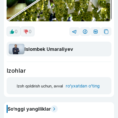
0
0
Islombek Umaraliyev
Izohlar
ro‘yxatdan o‘ting
Izoh qoldirish uchun, avval
So‘nggi yangiliklar