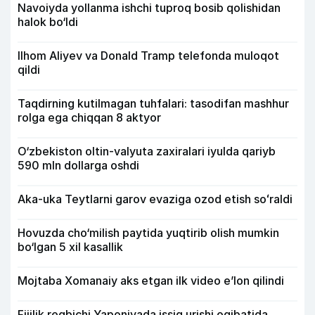
Navoiyda yollanma ishchi tuproq bosib qolishidan
halok bo‘ldi
Ilhom Aliyev va Donald Tramp telefonda muloqot
qildi
Taqdirning kutilmagan tuhfalari: tasodifan mashhur
rolga ega chiqqan 8 aktyor
O‘zbekiston oltin-valyuta zaxiralari iyulda qariyb
590 mln dollarga oshdi
Aka-uka Teytlarni garov evaziga ozod etish soʻraldi
Hovuzda cho‘milish paytida yuqtirib olish mumkin
bo‘lgan 5 xil kasallik
Mojtaba Xomanaiy aks etgan ilk video e’lon qilindi
Fijilik regbichi Yaponiyada issiq urishi oqibatida