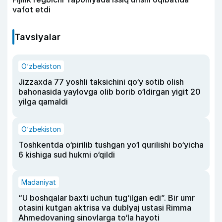
vafot etdi
Tavsiyalar
O‘zbekiston
Jizzaxda 77 yoshli taksichini qo‘y sotib olish
bahonasida yaylovga olib borib o‘ldirgan yigit 20
yilga qamaldi
O‘zbekiston
Toshkentda o‘pirilib tushgan yo‘l qurilishi bo‘yicha
6 kishiga sud hukmi o‘qildi
Madaniyat
“U boshqalar baxti uchun tug‘ilgan edi”. Bir umr
otasini kutgan aktrisa va dublyaj ustasi Rimma
Ahmedovaning sinovlarga to‘la hayoti