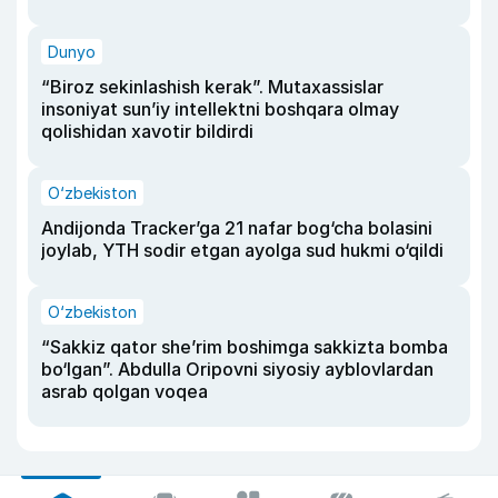
Dunyo
“Biroz sekinlashish kerak”. Mutaxassislar
insoniyat sun’iy intellektni boshqara olmay
qolishidan xavotir bildirdi
O‘zbekiston
Andijonda Tracker’ga 21 nafar bog‘cha bolasini
joylab, YTH sodir etgan ayolga sud hukmi o‘qildi
O‘zbekiston
“Sakkiz qator she’rim boshimga sakkizta bomba
bo‘lgan”. Abdulla Oripovni siyosiy ayblovlardan
asrab qolgan voqea