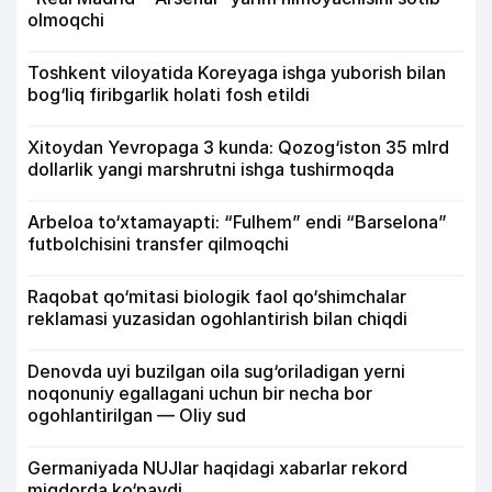
olmoqchi
Toshkent viloyatida Koreyaga ishga yuborish bilan
bog‘liq firibgarlik holati fosh etildi
Xitoydan Yevropaga 3 kunda: Qozog‘iston 35 mlrd
dollarlik yangi marshrutni ishga tushirmoqda
Arbeloa to‘xtamayapti: “Fulhem” endi “Barselona”
futbolchisini transfer qilmoqchi
Raqobat qo‘mitasi biologik faol qo‘shimchalar
reklamasi yuzasidan ogohlantirish bilan chiqdi
Denovda uyi buzilgan oila sug‘oriladigan yerni
noqonuniy egallagani uchun bir necha bor
ogohlantirilgan — Oliy sud
Germaniyada NUJlar haqidagi xabarlar rekord
miqdorda ko‘paydi