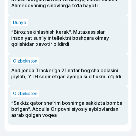
Ahmedovaning sinovlarga to‘la hayoti
Dunyo
“Biroz sekinlashish kerak”. Mutaxassislar
insoniyat sun’iy intellektni boshqara olmay
qolishidan xavotir bildirdi
O‘zbekiston
Andijonda Tracker’ga 21 nafar bog‘cha bolasini
joylab, YTH sodir etgan ayolga sud hukmi o‘qildi
O‘zbekiston
“Sakkiz qator she’rim boshimga sakkizta bomba
bo‘lgan”. Abdulla Oripovni siyosiy ayblovlardan
asrab qolgan voqea