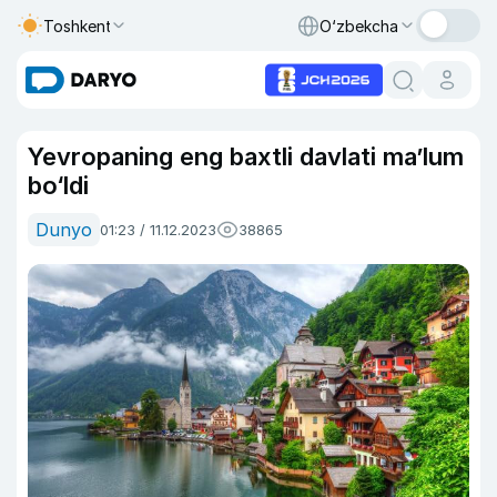
Toshkent
O‘zbekcha
Yevropaning eng baxtli davlati ma’lum
bo‘ldi
Dunyo
01:23 / 11.12.2023
38865