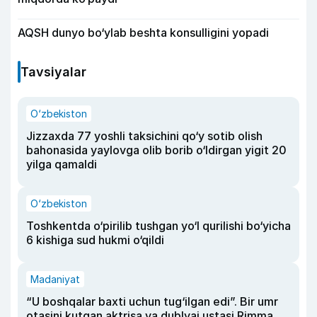
AQSH dunyo bo‘ylab beshta konsulligini yopadi
Tavsiyalar
O‘zbekiston
Jizzaxda 77 yoshli taksichini qo‘y sotib olish
bahonasida yaylovga olib borib o‘ldirgan yigit 20
yilga qamaldi
O‘zbekiston
Toshkentda o‘pirilib tushgan yo‘l qurilishi bo‘yicha
6 kishiga sud hukmi o‘qildi
Madaniyat
“U boshqalar baxti uchun tug‘ilgan edi”. Bir umr
otasini kutgan aktrisa va dublyaj ustasi Rimma