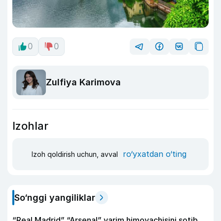
0
0
Zulfiya Karimova
Izohlar
ro‘yxatdan o‘ting
Izoh qoldirish uchun, avval
So‘nggi yangiliklar
“Real Madrid” “Arsenal” yarim himoyachisini sotib