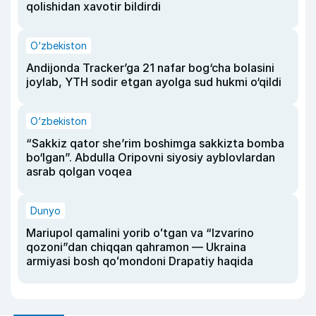
qolishidan xavotir bildirdi
O‘zbekiston
Andijonda Tracker’ga 21 nafar bog‘cha bolasini
joylab, YTH sodir etgan ayolga sud hukmi o‘qildi
O‘zbekiston
“Sakkiz qator she’rim boshimga sakkizta bomba
bo‘lgan”. Abdulla Oripovni siyosiy ayblovlardan
asrab qolgan voqea
Dunyo
Mariupol qamalini yorib oʻtgan va “Izvarino
qozoni”dan chiqqan qahramon — Ukraina
armiyasi bosh qoʻmondoni Drapatiy haqida