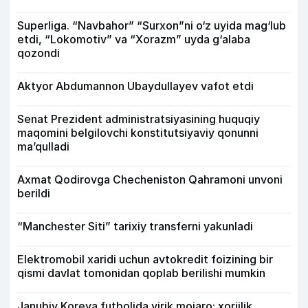
Superliga. “Navbahor” “Surxon”ni o‘z uyida mag‘lub
etdi, “Lokomotiv” va “Xorazm” uyda g‘alaba
qozondi
Aktyor Abdu­mannon Ubaydullayev vafot etdi
Senat Prezident administratsiyasining huquqiy
maqomini belgilovchi konstitutsiyaviy qonunni
ma’qulladi
Axmat Qodirovga Checheniston Qahramoni unvoni
berildi
“Manchester Siti” tarixiy transferni yakunladi
Elektromobil xaridi uchun avtokredit foizining bir
qismi davlat tomonidan qoplab berilishi mumkin
Janubiy Koreya futbolida yirik mojaro: xorijlik