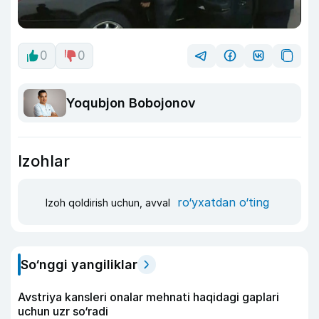
0
0
Yoqubjon Bobojonov
Izohlar
ro‘yxatdan o‘ting
Izoh qoldirish uchun, avval
So‘nggi yangiliklar
Avstriya kansleri onalar mehnati haqidagi gaplari
uchun uzr so‘radi