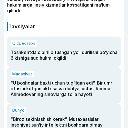
hakamlarga jinsiy xizmatlar ko‘rsatilgani ma’lum
qilindi
Tavsiyalar
O‘zbekiston
Toshkentda o‘pirilib tushgan yo‘l qurilishi bo‘yicha
6 kishiga sud hukmi o‘qildi
Madaniyat
“U boshqalar baxti uchun tug‘ilgan edi”. Bir umr
otasini kutgan aktrisa va dublyaj ustasi Rimma
Ahmedovaning sinovlarga to‘la hayoti
Dunyo
“Biroz sekinlashish kerak”. Mutaxassislar
insoniyat sun’iy intellektni boshqara olmay