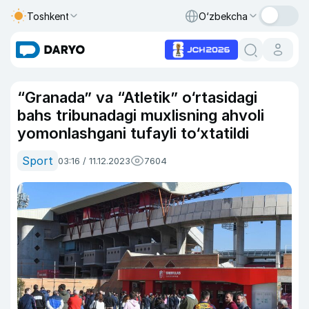
Toshkent
O‘zbekcha
“Granada” va “Atletik” o‘rtasidagi
bahs tribunadagi muxlisning ahvoli
yomonlashgani tufayli to‘xtatildi
Sport
03:16 / 11.12.2023
7604