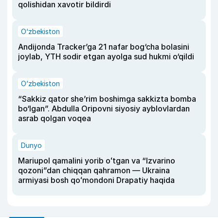
qolishidan xavotir bildirdi
O‘zbekiston
Andijonda Tracker’ga 21 nafar bog‘cha bolasini
joylab, YTH sodir etgan ayolga sud hukmi o‘qildi
O‘zbekiston
“Sakkiz qator she’rim boshimga sakkizta bomba
bo‘lgan”. Abdulla Oripovni siyosiy ayblovlardan
asrab qolgan voqea
Dunyo
Mariupol qamalini yorib oʻtgan va “Izvarino
qozoni”dan chiqqan qahramon — Ukraina
armiyasi bosh qoʻmondoni Drapatiy haqida