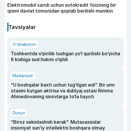
Elektromobil xaridi uchun avtokredit foizining bir
qismi davlat tomonidan qoplab berilishi mumkin
Tavsiyalar
O‘zbekiston
Toshkentda o‘pirilib tushgan yo‘l qurilishi bo‘yicha
6 kishiga sud hukmi o‘qildi
Madaniyat
“U boshqalar baxti uchun tug‘ilgan edi”. Bir umr
otasini kutgan aktrisa va dublyaj ustasi Rimma
Ahmedovaning sinovlarga to‘la hayoti
Dunyo
“Biroz sekinlashish kerak”. Mutaxassislar
insoniyat sun’iy intellektni boshqara olmay