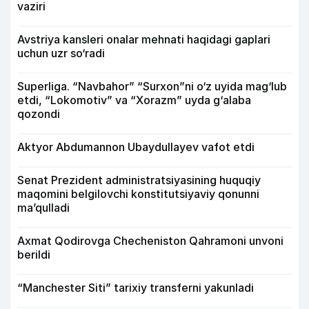
vaziri
Avstriya kansleri onalar mehnati haqidagi gaplari
uchun uzr so‘radi
Superliga. “Navbahor” “Surxon”ni o‘z uyida mag‘lub
etdi, “Lokomotiv” va “Xorazm” uyda g‘alaba
qozondi
Aktyor Abdu­mannon Ubaydullayev vafot etdi
Senat Prezident administratsiyasining huquqiy
maqomini belgilovchi konstitutsiyaviy qonunni
ma’qulladi
Axmat Qodirovga Checheniston Qahramoni unvoni
berildi
“Manchester Siti” tarixiy transferni yakunladi