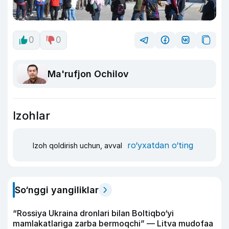
0
0
Ma'rufjon Ochilov
Izohlar
ro‘yxatdan o‘ting
Izoh qoldirish uchun, avval
So‘nggi yangiliklar
“Rossiya Ukraina dronlari bilan Boltiqbo‘yi
mamlakatlariga zarba bermoqchi” — Litva mudofaa