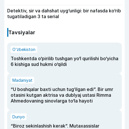
Detektiv, sir va dahshat uyg‘unligi: bir nafasda ko‘rib
tugatiladigan 3 ta serial
Tavsiyalar
O‘zbekiston
Toshkentda o‘pirilib tushgan yo‘l qurilishi bo‘yicha
6 kishiga sud hukmi o‘qildi
Madaniyat
“U boshqalar baxti uchun tug‘ilgan edi”. Bir umr
otasini kutgan aktrisa va dublyaj ustasi Rimma
Ahmedovaning sinovlarga to‘la hayoti
Dunyo
“Biroz sekinlashish kerak”. Mutaxassislar