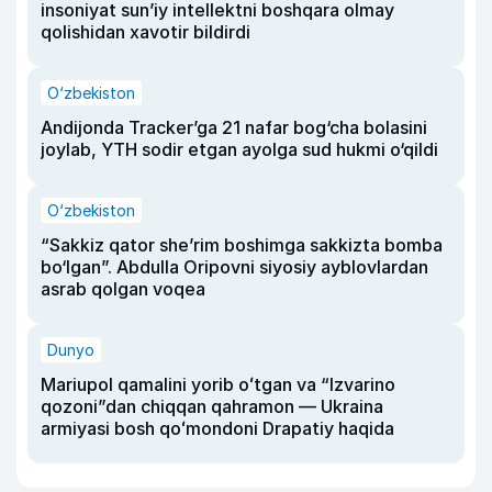
insoniyat sun’iy intellektni boshqara olmay
qolishidan xavotir bildirdi
O‘zbekiston
Andijonda Tracker’ga 21 nafar bog‘cha bolasini
joylab, YTH sodir etgan ayolga sud hukmi o‘qildi
O‘zbekiston
“Sakkiz qator she’rim boshimga sakkizta bomba
bo‘lgan”. Abdulla Oripovni siyosiy ayblovlardan
asrab qolgan voqea
Dunyo
Mariupol qamalini yorib oʻtgan va “Izvarino
qozoni”dan chiqqan qahramon — Ukraina
armiyasi bosh qoʻmondoni Drapatiy haqida