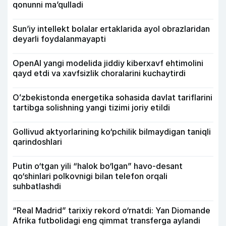
qonunni ma’qulladi
Sun’iy intellekt bolalar ertaklarida ayol obrazlaridan
deyarli foydalanmayapti
OpenAI yangi modelida jiddiy kiberxavf ehtimolini
qayd etdi va xavfsizlik choralarini kuchaytirdi
Oʻzbekistonda energetika sohasida davlat tariflarini
tartibga solishning yangi tizimi joriy etildi
Gollivud aktyorlarining ko‘pchilik bilmaydigan taniqli
qarindoshlari
Putin o‘tgan yili “halok bo‘lgan” havo-desant
qo‘shinlari polkovnigi bilan telefon orqali
suhbatlashdi
“Real Madrid” tarixiy rekord o‘rnatdi: Yan Diomande
Afrika futbolidagi eng qimmat transferga aylandi