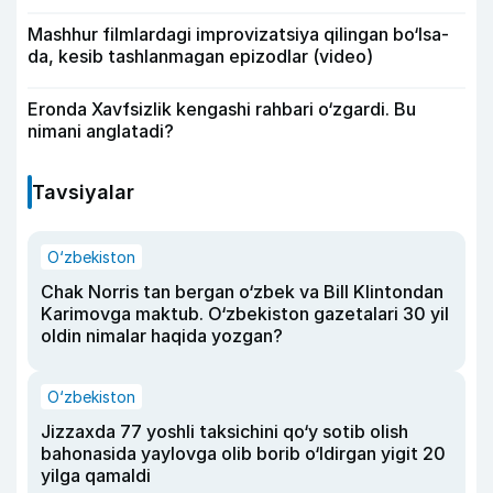
Mashhur filmlardagi improvizatsiya qilingan bo‘lsa-
da, kesib tashlanmagan epizodlar (video)
Eronda Xavfsizlik kengashi rahbari o‘zgardi. Bu
nimani anglatadi?
Tavsiyalar
O‘zbekiston
Chak Norris tan bergan o‘zbek va Bill Klintondan
Karimovga maktub. O‘zbekiston gazetalari 30 yil
oldin nimalar haqida yozgan?
O‘zbekiston
Jizzaxda 77 yoshli taksichini qo‘y sotib olish
bahonasida yaylovga olib borib o‘ldirgan yigit 20
yilga qamaldi