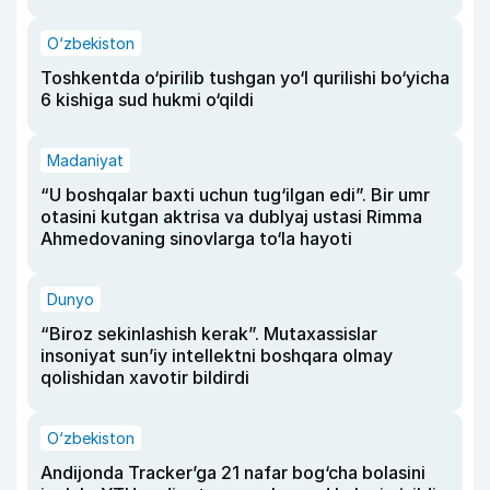
O‘zbekiston
Toshkentda o‘pirilib tushgan yo‘l qurilishi bo‘yicha
6 kishiga sud hukmi o‘qildi
Madaniyat
“U boshqalar baxti uchun tug‘ilgan edi”. Bir umr
otasini kutgan aktrisa va dublyaj ustasi Rimma
Ahmedovaning sinovlarga to‘la hayoti
Dunyo
“Biroz sekinlashish kerak”. Mutaxassislar
insoniyat sun’iy intellektni boshqara olmay
qolishidan xavotir bildirdi
O‘zbekiston
Andijonda Tracker’ga 21 nafar bog‘cha bolasini