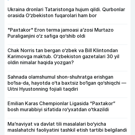
Ukraina dronlari Tataristonga hujum qildi. Qurbonlar
orasida O‘zbekiston fuqarolari ham bor
"Paxtakor" Eron terma jamoasi a’zosi Murtazo
Puraliganjini o‘z safiga qo‘shib oldi
Chak Norris tan bergan o‘zbek va Bill Klintondan
Karimovga maktub. O‘zbekiston gazetalari 30 yil
oldin nimalar haqida yozgan?
Sahnada olamshumul shon-shuhratga erishgan
bo‘lsa-da, hayotda o‘ta baxtsiz bo‘lgan qo‘shiqchi —
Uitni Hyustonning fojiali taqdiri
Emilian Karas Chempionlar Ligasida “Paxtakor”
bosh murabbiyi sifatida ro‘yxatdan o‘tkazildi
Ma’naviyat va davlat tili masalalari bo‘yicha
maslahatchi faoliyatini tashkil etish tartibi belgilandi