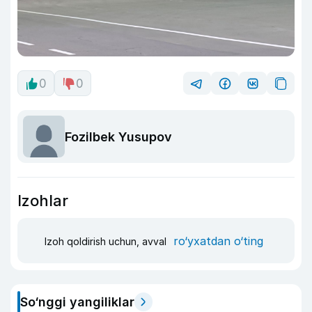
0
0
Fozilbek Yusupov
Izohlar
ro‘yxatdan o‘ting
Izoh qoldirish uchun, avval
So‘nggi yangiliklar