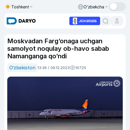
Toshkent
O‘zbekcha
Moskvadan Farg‘onaga uchgan
samolyot noqulay ob-havo sabab
Namanganga qo‘ndi
O‘zbekiston
13:36 / 09.12.2023
10725